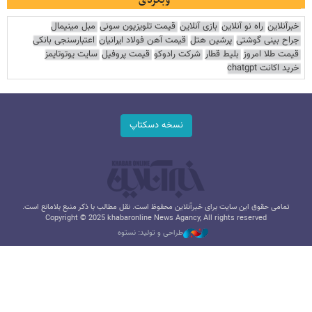
خبرآنلاین
راه نو آنلاین
بازی آنلاین
قیمت تلویزیون سونی
مبل مینیمال
جراح بینی گوشتی
پرشین هتل
قیمت آهن فولاد ایرانیان
اعتبارسنجی بانکی
قیمت طلا امروز
بلیط قطار
شرکت رادوکو
قیمت پروفیل
سایت یوتوتایمز
خرید اکانت chatgpt
نسخه دسکتاپ
تمامی حقوق این سایت برای خبرآنلاین محفوظ است. نقل مطالب با ذکر منبع بلامانع است.
Copyright © 2025 khabaronline News Agancy, All rights reserved
طراحی و تولید: نستوه