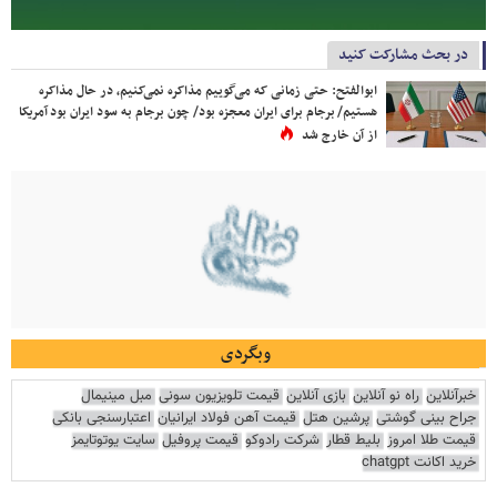
در بحث مشارکت کنید
ابوالفتح: حتی زمانی که می‌گوییم مذاکره نمی‌کنیم، در حال مذاکره
هستیم/ برجام برای ایران معجزه بود/ چون برجام به سود ایران بود آمریکا
از آن خارج شد
وبگردی
خبرآنلاین
راه نو آنلاین
بازی آنلاین
قیمت تلویزیون سونی
مبل مینیمال
جراح بینی گوشتی
پرشین هتل
قیمت آهن فولاد ایرانیان
اعتبارسنجی بانکی
قیمت طلا امروز
بلیط قطار
شرکت رادوکو
قیمت پروفیل
سایت یوتوتایمز
خرید اکانت chatgpt