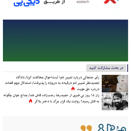
در بحث مشارکت کنید
رأی جنجالی درباره تغییر نام؛ ثبت‌احوال مخالفت کرد/ دادگاه
تجدیدنظر تغییر نام «رقیه» به «رویا» را پذیرفت/ استدلال مهم قضات
درباره حق هویت
راز ۱۵ روز بی‌خبری از حمیدرضا رجب‌زاده فاش شد/ مداح جوان چگونه
به قتل رسید؟ روایت یک قرار مرگ با دختر بلاگر