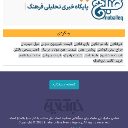
وبگردی
خبرآنلاین
راه نو آنلاین
بازی آنلاین
قیمت تلویزیون سونی
مبل مینیمال
جراح بینی گوشتی
پرشین هتل
قیمت آهن فولاد ایرانیان
اعتبارسنجی بانکی
قیمت طلا امروز
بلیط قطار
شرکت رادوکو
قیمت پروفیل
سایت یوتوتایمز
خرید اکانت chatgpt
نسخه دسکتاپ
تمامی حقوق این سایت برای خبرآنلاین محفوظ است. نقل مطالب با ذکر منبع بلامانع است.
Copyright © 2025 khabaronline News Agancy, All rights reserved