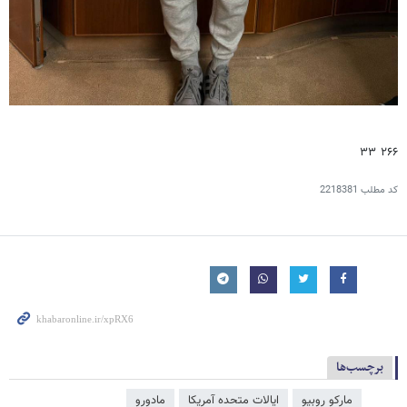
۲۶۶ ۳۳
کد مطلب
2218381
برچسب‌ها
مارکو روبیو
ایالات متحده آمریکا
مادورو