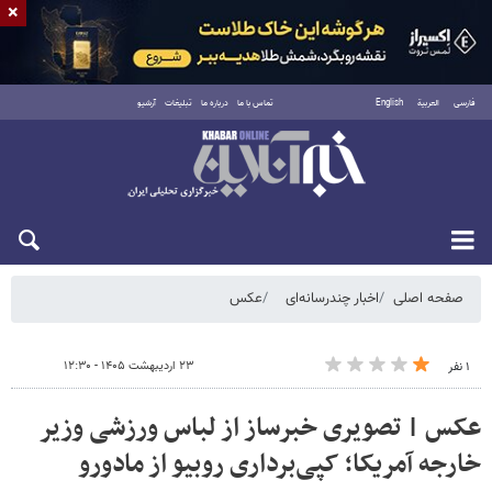
×
فارسی
العربية
English
تماس با ما
درباره ما
تبلیغات
آرشیو
پنجشنبه ۱۵ مرداد ۱۴۰۵
صفحه اصلی
اخبار چندرسانه‌ای
عکس
۲۳ اردیبهشت ۱۴۰۵ - ۱۲:۳۰
۱ نفر
عکس | تصویری خبرساز از لباس ورزشی وزیر
خارجه آمریکا؛ کپی‌برداری روبیو از مادورو