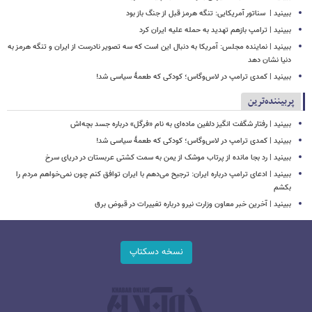
ببینید | ‏ سناتور آمریکایی: تنگه هرمز قبل از جنگ باز بود
ببینید | ترامپ بازهم تهدید به حمله علیه ایران کرد
ببینید | نماینده مجلس: آمریکا به دنبال این است که سه تصویر نادرست از ایران و تنگه هرمز به
دنیا نشان دهد
ببینید | کمدی ترامپ در لاس‌وگاس؛ کودکی که طعمۀ سیاسی شد!
پربیننده‌ترین
ببینید | رفتار شگفت انگیز دلفین ماده‌ای به نام «فرگل» درباره جسد بچه‌اش
ببینید | کمدی ترامپ در لاس‌وگاس؛ کودکی که طعمۀ سیاسی شد!
ببینید | رد بجا مانده از پرتاب موشک از یمن به سمت کشتی‌ عربستان در دریای سرخ
ببینید | ادعای ترامپ درباره ایران: ترجیح می‌دهم با ایران توافق کنم چون نمی‌خواهم مردم را
بکشم
ببینید | آخرین خبر معاون وزارت نیرو درباره تغییرات در قبوض برق
نسخه دسکتاپ