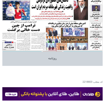
روزنامه
کد مطلب
2218803