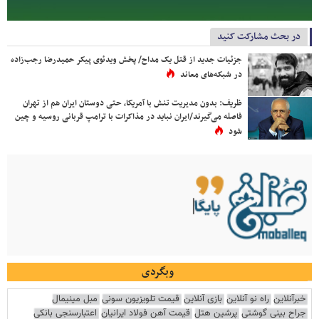
در بحث مشارکت کنید
جزئیات جدید از قتل یک مداح/ پخش ویدئوی پیکر حمیدرضا رجب‌زاده
در شبکه‌های معاند
ظریف: بدون مدیریت تنش با آمریکا، حتی دوستان ایران هم از تهران
فاصله می‌گیرند/ایران نباید در مذاکرات با ترامپ قربانی روسیه و چین
شود
وبگردی
خبرآنلاین
راه نو آنلاین
بازی آنلاین
قیمت تلویزیون سونی
مبل مینیمال
جراح بینی گوشتی
پرشین هتل
قیمت آهن فولاد ایرانیان
اعتبارسنجی بانکی