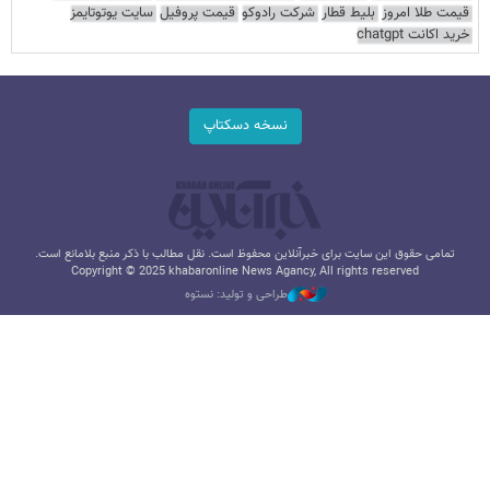
قیمت طلا امروز
بلیط قطار
شرکت رادوکو
قیمت پروفیل
سایت یوتوتایمز
خرید اکانت chatgpt
نسخه دسکتاپ
تمامی حقوق این سایت برای خبرآنلاین محفوظ است. نقل مطالب با ذکر منبع بلامانع است.
Copyright © 2025 khabaronline News Agancy, All rights reserved
طراحی و تولید: نستوه