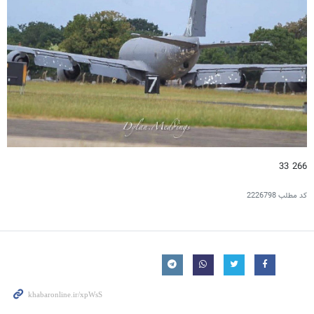
266 33
کد مطلب
2226798