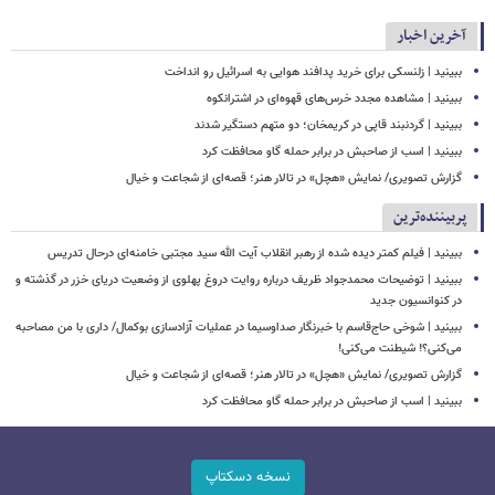
آخرین اخبار
ببینید | زلنسکی برای خرید پدافند هوایی به اسرائیل رو انداخت
ببینید | مشاهده مجدد خرس‌های قهوه‌ای در اشترانکوه
ببینید | گردنبند قاپی در کریمخان؛ دو متهم دستگیر شدند
ببینید | اسب از صاحبش در برابر حمله گاو محافظت کرد
گزارش تصویری/ نمایش «هچل» در تالار هنر؛ قصه‌ای از شجاعت و خیال
پربیننده‌ترین
ببینید | فیلم کمتر دیده شده از رهبر انقلاب آیت الله سید مجتبی خامنه‌ای درحال تدریس
ببینید | توضیحات محمدجواد ظریف درباره روایت دروغ پهلوی از وضعیت دریای خزر در گذشته و
در کنوانسیون جدید
ببینید | شوخی حاج‌قاسم با خبرنگار صداوسیما در عملیات آزادسازی بوکمال/ داری با من مصاحبه‌
می‌کنی؟! شیطنت می‌کنی!
گزارش تصویری/ نمایش «هچل» در تالار هنر؛ قصه‌ای از شجاعت و خیال
ببینید | اسب از صاحبش در برابر حمله گاو محافظت کرد
نسخه دسکتاپ