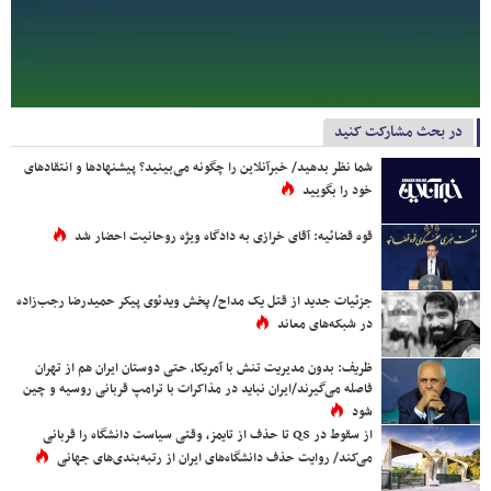
در بحث مشارکت کنید
شما نظر بدهید/ خبرآنلاین را چگونه می‌بینید؟ پیشنهادها و انتقادهای
خود را بگویید
قوه قضائیه: آقای خرازی به دادگاه ویژه روحانیت احضار شد
جزئیات جدید از قتل یک مداح/ پخش ویدئوی پیکر حمیدرضا رجب‌زاده
در شبکه‌های معاند
ظریف: بدون مدیریت تنش با آمریکا، حتی دوستان ایران هم از تهران
فاصله می‌گیرند/ایران نباید در مذاکرات با ترامپ قربانی روسیه و چین
شود
از سقوط در QS تا حذف از تایمز، وقتی سیاست دانشگاه را قربانی
می‌کند/ روایت حذف دانشگاه‌های ایران از رتبه‌بندی‌های جهانی