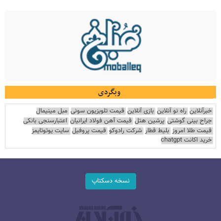
وبگردی
خبرآنلاین
راه نو آنلاین
بازی آنلاین
قیمت تلویزیون سونی
مبل مینیمال
جراح بینی گوشتی
پرشین هتل
قیمت آهن فولاد ایرانیان
اعتبارسنجی بانکی
قیمت طلا امروز
بلیط قطار
شرکت رادوکو
قیمت پروفیل
سایت یوتوتایمز
خرید اکانت chatgpt
نسخه دسکتاپ