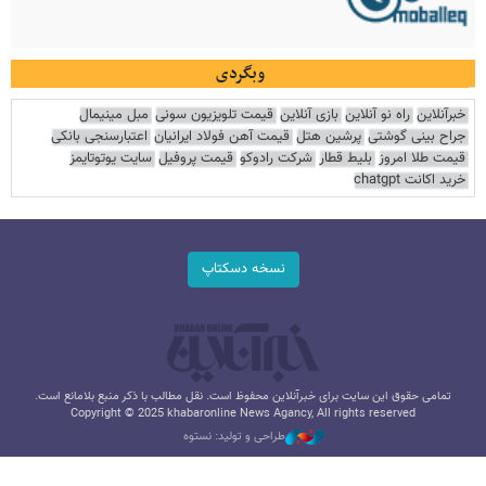
وبگردی
خبرآنلاین
راه نو آنلاین
بازی آنلاین
قیمت تلویزیون سونی
مبل مینیمال
جراح بینی گوشتی
پرشین هتل
قیمت آهن فولاد ایرانیان
اعتبارسنجی بانکی
قیمت طلا امروز
بلیط قطار
شرکت رادوکو
قیمت پروفیل
سایت یوتوتایمز
خرید اکانت chatgpt
نسخه دسکتاپ
تمامی حقوق این سایت برای خبرآنلاین محفوظ است. نقل مطالب با ذکر منبع بلامانع است.
Copyright © 2025 khabaronline News Agancy, All rights reserved
طراحی و تولید: نستوه