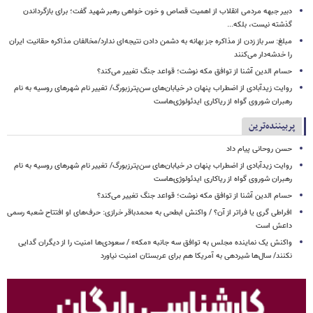
دبیر جبهه مردمی انقلاب از اهمیت قصاص و خون خواهی رهبر شهید گفت؛ برای بازگرداندن
گذشته نیست، بلکه...
مبلغ: سر باز زدن از مذاکره‌ جز بهانه به دشمن دادن نتیجه‌ای ندارد/مخالفان مذاکره حقانیت ایران
را خدشه‌دار می‌کنند
حسام الدین آشنا از توافق مکه نوشت؛ قواعد جنگ تغییر می‌کند؟
روایت زیدآبادی از اضطراب پنهان در خیابان‌های سن‌پترزبورگ/ تغییر نام شهرهای روسیه به نام
رهبران شوروی گواه از ریاکاری ایدئولوژی‌هاست
پربیننده‌ترین
حسن روحانی پیام داد
روایت زیدآبادی از اضطراب پنهان در خیابان‌های سن‌پترزبورگ/ تغییر نام شهرهای روسیه به نام
رهبران شوروی گواه از ریاکاری ایدئولوژی‌هاست
حسام الدین آشنا از توافق مکه نوشت؛ قواعد جنگ تغییر می‌کند؟
افراطی گری یا فراتر از آن؟ / واکنش ابطحی به محمدباقر خرازی: حرف‌های او افتتاح شعبه رسمی
داعش است
واکنش یک نماینده مجلس به توافق سه جانبه «مکه» / سعودی‌ها امنیت را از دیگران گدایی
نکنند/ سال‌ها شیردهی به آمریکا هم برای عربستان امنیت نیاورد