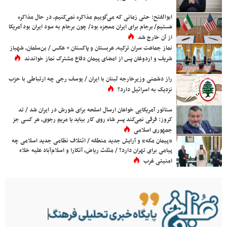
ابوالفتح: حتی زمانی که می‌گوییم مذاکره نمی‌کنیم، در حال مذاکره
هستیم/ برجام برای ایران معجزه بود/ چون برجام به سود ایران بود آمریکا
از آن خارج شد
نماز جماعت سران ترکیه، عربستان و پاکستان + عکس / بن‌سلمان، شهباز
شریف و اردوغان پس از امضای پیمان دفاع مشترک نماز خواندند
راز دشمنی وزیرخارجه لبنان با ایران / یوسف رجی چه ارتباطی با حزب
نزدیک به اسرائیل دارد؟
سناتور آمریکایی خواهان ارسال اسلحه برای شورش در ایران شد / تد
کروز: فرقی نمی‌کند پسر شاه روی کار بیاید یا مریم رجوی، هر کسی جز
جمهوری اسلامی
«پیمان مکه» و آرایش جدید منطقه / ائتلاف نظامی جدید اسلامی چه
پیامی برای تهران دارد؟ / مثلث ریاض، آنکارا و اسلام‌آباد علیه خلاء
امنیتی غرب