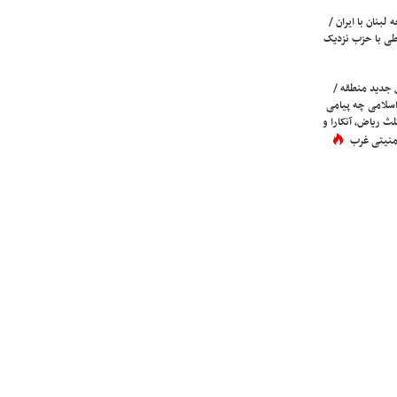
لبنان با ایران /
ی با حزب نزدیک
 جدید منطقه /
اسلامی چه پیامی
لث ریاض، آنکارا و
 امنیتی غرب