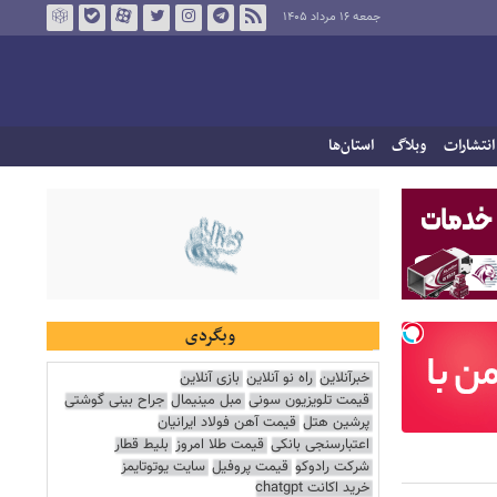
جمعه ۱۶ مرداد ۱۴۰۵
انتشارات
وبلاگ
استان‌ها
وبگردی
خبرآنلاین
راه نو آنلاین
بازی آنلاین
قیمت تلویزیون سونی
مبل مینیمال
جراح بینی گوشتی
پرشین هتل
قیمت آهن فولاد ایرانیان
اعتبارسنجی بانکی
قیمت طلا امروز
بلیط قطار
شرکت رادوکو
قیمت پروفیل
سایت یوتوتایمز
خرید اکانت chatgpt