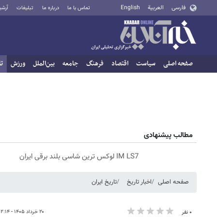
فارسی
العربية
English
تماس با ما
درباره ما
تبلیغات
آرشی
صفحه اصلی
سیاست
اقتصاد
فرهنگ
جامعه
بین‌الملل
ورزش
تا
مطالب پیشنهادی
IM LS7 لوکس ترین شاسی بلند برقی ایران
صفحه اصلی
اخبار تاریخ
تاریخ ایران
۲۰ خرداد ۱۴۰۵ - ۱۲:۱۴
۰ نفر