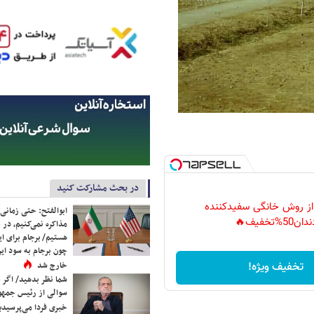
در بحث مشارکت کنید
 از روش خانگی سفیدکننده
ابوالفتح: حتی زمانی 
دان50%تخفیف🔥
مذاکره نمی‌کنیم، در 
هستیم/ برجام برای ای
چون برجام به سود ایرا
خارج شد
تخفیف ویژه!
شما نظر بدهید/ اگر خ
سوالی از رئیس جمه
خبری فردا می‌پرسیدی