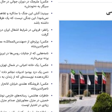
عکس| ملیجک در دوران جوانی در حال 
سیگار به «خودش»
ببینید| آتش این جنگ با مذاکره و تفا
نمی‌شود/ این جنگی نیست که یک طرف 
داشته باشد
راغفر: فروغی در شرایط اشغال ایران 
گرفت
عکس/ پرتره‌ای از «مهندس‌الممالک» مع
ناصرالدین‌شاه
نامه‌هایی که از جنایات روس‌ها در تبری
پرده برمی‌دارند
عکس/ یک خانه اعیانی در شمال تهران د
«من یک دزد بودم؛ ادبیات نجاتم داد» /
تکان‌دهنده نویسنده‌ای که از زندان به
عکس/ فروشگاه هلندی خیابان لاله‌زار د
ناصرالدین‌شاه
خاطرات هاشمی: رسانه‌های خارجی نوش
خمینی در منزل معاون‌اول صدام منزل‌ ک
زیادی در اختیار اوست