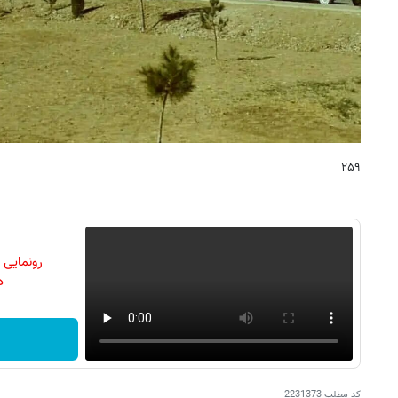
۲۵۹
رونمایی
دن
کد مطلب
2231373