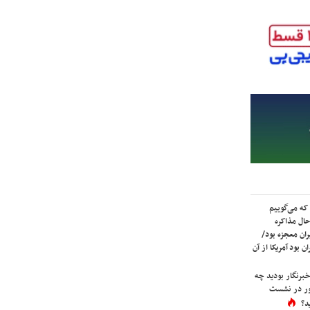
که می‌گوییم
حال مذاکره
ران معجزه بود/
ن بود آمریکا از آن
برنگار بودید چه
ور در نشست
د؟