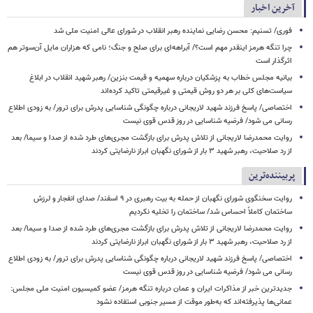
آخرین اخبار
فوری/ تسنیم: محسن رضایی نماینده رهبر انقلاب در شورای عالی امنیت ملی شد
چرا تنگه هرمز اینقدر مهم است؟/ آبراهه‌ای برای صلح و جنگ؛ نامی که هزاران مایل آن‌سوتر هم
اثرگذار است
بیانیه مجلس خطاب به پزشکیان درباره سهمیه و قیمت بنزین/ رهبر شهید انقلاب در ابلاغ
سیاست‌های کلی بر هر دو روش قیمتی و غیرقیمتی تاکید کرده‌اند
اختصاصی/ پاسخ فرزند شهید لاریجانی درباره چگونگی شناسایی پدرش برای ترور/ به زودی اطلاع
رسانی می شود/ فرضیه شناسایی در روز قدس قوی نیست
روایت محمدرضا لاریجانی از تلاش پدرش برای بازگشت مجری‌های طرد شده از صدا و سیما/ بعد
از رد صلاحیت، رهبر شهید ۳ بار از شورای نگهبان ابراز نارضایتی کردند
پربیننده‌ترین
روایت سخنگوی شورای نگهبان از حمله به بیت رهبری در ۹ اسفند/ صدای انفجار و لرزش
ساختمان کاملاً احساس شد/ ساختمان را تخلیه نکردیم
روایت محمدرضا لاریجانی از تلاش پدرش برای بازگشت مجری‌های طرد شده از صدا و سیما/ بعد
از رد صلاحیت، رهبر شهید ۳ بار از شورای نگهبان ابراز نارضایتی کردند
اختصاصی/ پاسخ فرزند شهید لاریجانی درباره چگونگی شناسایی پدرش برای ترور/ به زودی اطلاع
رسانی می شود/ فرضیه شناسایی در روز قدس قوی نیست
جدیدترین خبر از مذاکرات ایران و عمان درباره تنگه هرمز/ عضو کمیسیون امنیت ملی مجلس:
عمانی‌ها پذیرفته‌اند که به‌طور موقت از مسیر جنوبی استفاده نشود