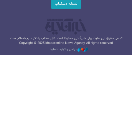
نسخه دسکتاپ
تمامی حقوق این سایت برای خبرآنلاین محفوظ است. نقل مطالب با ذکر منبع بلامانع است.
Copyright © 2025 khabaronline News Agancy, All rights reserved
طراحی و تولید: نستوه