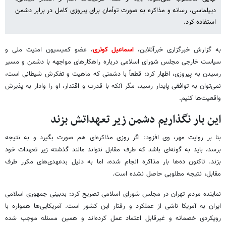
دیپلماسی، رسانه و مذاکره به صورت توأمان برای پیروزی کامل در برابر دشمن
استفاده کرد.
به گزارش خبرگزاری خبرآنلاین،
اسماعیل کوثری
، عضو کمیسیون امنیت ملی و
سیاست خارجی مجلس شورای اسلامی درباره راهکارهای مواجهه با دشمن و مسیر
رسیدن به پیروزی، اظهار کرد: قطعاً با دشمنی که ماهیت و تفکرش شیطانی است،
نمی‌توان به توافقی پایدار رسید، مگر آنکه با قدرت و اقتدار، او را وادار به پذیرش
واقعیت‌ها کنیم.
این بار نگذاریم دشمن زیر تعهداتش بزند
بنا بر روایت مهر، وی افزود: اگر روزی مذاکره‌ای هم صورت بگیرد و به نتیجه
برسد، باید به گونه‌ای باشد که طرف مقابل نتواند مانند گذشته زیر تعهدات خود
بزند. تاکنون ده‌ها بار مذاکره انجام شده، اما به دلیل بدعهدی‌های مکرر طرف
مقابل، نتیجه مطلوبی حاصل نشده است.
نماینده مردم تهران در مجلس شورای اسلامی تصریح کرد: بدبینی جمهوری اسلامی
ایران به آمریکا ناشی از عملکرد و رفتار این کشور است. آمریکایی‌ها همواره با
رویکردی خصمانه و غیرقابل اعتماد عمل کرده‌اند و همین مسئله موجب شده