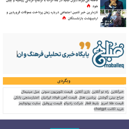
فاصله می‌گیرند/ایران نباید در مذاکرات با ترامپ قربانی روسیه و چین
شود
تازه‌ترین خبر تامین اجتماعی درباره زمان پرداخت معوقات فروردین و
اردیبهشت بازنشستگان
وبگردی
خبرآنلاین
راه نو آنلاین
بازی آنلاین
قیمت تلویزیون سونی
مبل مینیمال
جراح بینی گوشتی
پرشین هتل
قیمت آهن فولاد ایرانیان
اعتبارسنجی بانکی
قیمت طلا امروز
بلیط قطار
شرکت رادوکو
قیمت پروفیل
سایت یوتوتایمز
خرید اکانت chatgpt