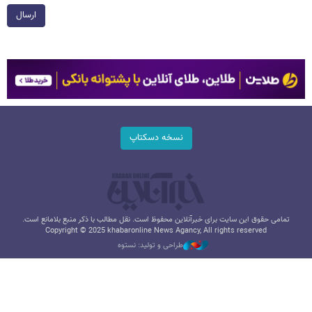
ارسال
نسخه دسکتاپ
تمامی حقوق این سایت برای خبرآنلاین محفوظ است. نقل مطالب با ذکر منبع بلامانع است.
Copyright © 2025 khabaronline News Agancy, All rights reserved
طراحی و تولید: نستوه