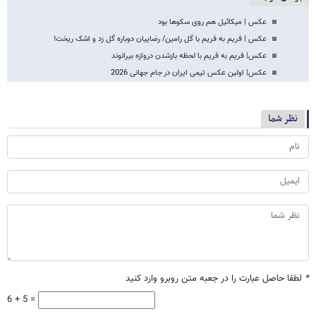
عکس | میکائیل هم روی سکوها بود
عکس | فریم به فریم با گل رامین/ رضاییان دوباره گل زد و اشک ریخت!
عکس| فریم به فریم با لحظه بازشدن دروازه بیرانوند
عکس| اولین عکس تیمی ایران در جام جهانی 2026
نظر شما
*
لطفا حاصل عبارت را در جعبه متن روبرو وارد کنید
6 + 5 =