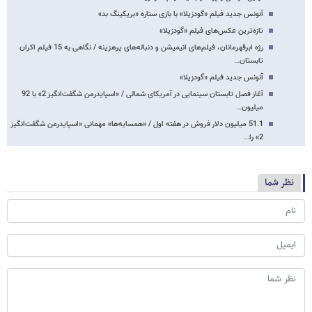
آنونس جدید فیلم «گودزیلا» با بازی ستاره «بریکینگ بد»
تازه‌ترین عکس‌های فیلم «گودزیلا»
رژه ابرقهرمانان، فیلم‌های انیمیشن و دنباله‌های پرهزینه / نگاهی به 15 فیلم اکران
تابستان…
آنونس جدید فیلم «گودزیلا»
آغاز فصل تابستان سینمایی در آمریکای شمالی / «اسپایدرمن شگفت‌انگیز 2» با 92
میلیون…
51.1 میلیون دلار فروش در هفته اول / «همسایه‌ها» مهمانی «اسپایدرمن شگفت‌انگیز
2» را…
نظر شما