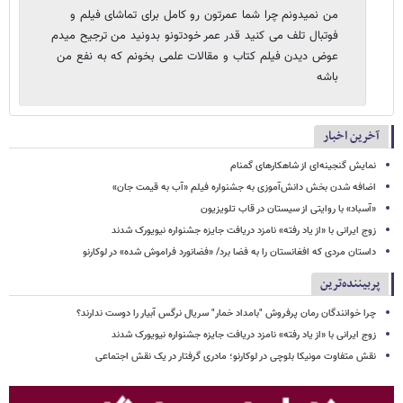
من نمیدونم چرا شما عمرتون رو کامل برای تماشای فیلم و
فوتبال تلف می کنید قدر عمر خودتونو بدونید من ترجیح میدم
عوض دیدن فیلم کتاب و مقالات علمی بخونم که به نفع من
باشه
آخرین اخبار
نمایش گنجینه‌ای از شاهکارهای گمنام
اضافه شدن بخش دانش‌آموزی به جشنواره فیلم «آب به قیمت جان»
«آسباد» با روایتی از سیستان در قاب تلویزیون
زوج ایرانی با «از یاد رفته» نامزد دریافت جایزه جشنواره نیویورک شدند
داستان مردی که افغانستان را به فضا برد/ «فضانورد فراموش شده» در لوکارنو
پربیننده‌ترین
چرا خوانندگان رمان پرفروش "بامداد خمار" سریال نرگس آبیار را دوست ندارند؟
زوج ایرانی با «از یاد رفته» نامزد دریافت جایزه جشنواره نیویورک شدند
نقش متفاوت مونیکا بلوچی در لوکارنو؛ مادری گرفتار در یک نقش اجتماعی