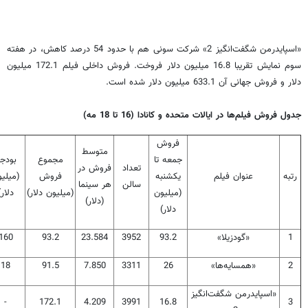
«اسپایدرمن شگفت‌انگیز 2» شرکت سونی هم با حدود 54 درصد کاهش، در هفته
سوم نمایش تقریبا 16.8 میلیون دلار فروخت. فروش داخلی فیلم 172.1 میلیون
دلار و فروش جهانی آن 633.1 میلیون دلار شده است.
جدول فروش فیلم‌ها در ایالات متحده و کانادا (
16 تا 18 مه
)
فروش
متوسط
جمعه تا
مجموع
بودج
تعداد
فروش در
رتبه
عنوان فیلم
یکشنبه
فروش
(میلی
سالن
هر سینما
(میلیون
(میلیون دلار)
دلار)
(دلار)
دلار)
1
«گودزیلا»
93.2
3952
23.584
93.2
160
2
«همسایه‌ها»
26
3311
7.850
91.5
18
«اسپایدرمن شگفت‌انگیز
-
172.1
4.209
3991
16.8
3