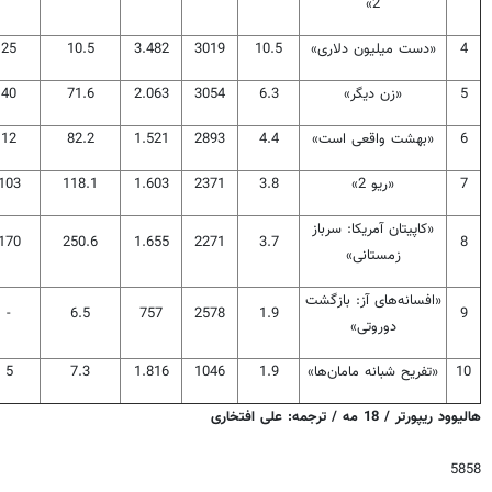
2»
4
«دست میلیون دلاری»
10.5
3019
3.482
10.5
25
5
«زن دیگر»
6.3
3054
2.063
71.6
40
6
«بهشت واقعی است»
4.4
2893
1.521
82.2
12
7
«ریو 2»
3.8
2371
1.603
118.1
103
«کاپیتان آمریکا: سرباز
170
250.6
1.655
2271
3.7
8
زمستانی»
«افسانه‌های آز: بازگشت
-
6.5
757
2578
1.9
9
دوروتی»
10
«تفریح شبانه مامان‌ها»
1.9
1046
1.816
7.3
5
هالیوود ریپورتر
/
18 مه
/ ترجمه: علی افتخاری
5858