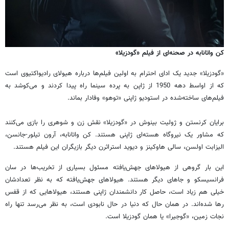
کن واتانابه در صحنه‌ای از فیلم «گودزیلا»
«گودزیلا» جدید یک ادای احترام به اولین فیلم‌ها درباره هیولای رادیواکتیوی است
که از اواسط دهه 1950 از ژاپن به پرده سینما راه پیدا کردند و می‌کوشد به
فیلم‌های ساخته‌شده در استودیو ژاپنی «توهو» وفادار بماند.
برایان کرنستن و ژولیت بینوش در «گودزیلا» نقش زن و شوهری را بازی می‌کنند
که مشاور یک نیروگاه هسته‌ای ژاپنی هستند. کن واتانابه، آرون تیلور-جانسن،
الیزابت اولسن، سالی هاوکینز و دیوید استراثرن دیگر بازیگران این فیلم هستند.
این بار گروهی از هیولاهای جهش‌یافته مسئول بسیاری از تخریب‌ها در سان
فرانسیسکو و جاهای دیگر هستند. هیولاهای جهش‌یافته که به نظر تعدادشان
خیلی هم زیاد است، حاصل کار دانشمندان ژاپنی هستند، هیولاهایی که از قفس
رها شده‌اند. در همان حال که دنیا در حال نابودی است، به نظر می‌رسد تنها راه
نجات زمین، «گوجیرا» یا همان گودزیلا است.