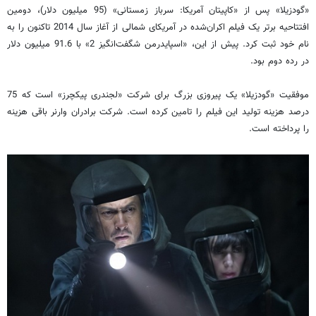
«گودزیلا»‌ پس از «کاپیتان آمریکا: سرباز زمستانی» (95 میلیون دلار)، دومین
افتتاحیه برتر یک فیلم اکران‌شده در آمریکای شمالی از آغاز سال 2014 تاکنون را به
نام خود ثبت کرد. پیش از این، «اسپایدرمن شگفت‌انگیز 2» با 91.6 میلیون دلار
در رده دوم بود.
موفقیت «گودزیلا» یک پیروزی بزرگ برای شرکت «لجندری پیکچرز» است که 75
درصد هزینه تولید این فیلم را تامین کرده است. شرکت برادران وارنر باقی هزینه
را پرداخته است.