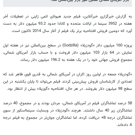
به گزارش خبرگزاری خبرآنلاین، فیلم جدید هیولای اتمی ژاپنی در تعطیلات آخر
هفته در 3952 سینما در ایالات متحده و کانادا حدود 93.2 میلیون دلار به دست
آورد که دومین فروش افتتاحیه برتر یک فیلم از آغاز سال 2014 تاکنون است.
پروژه 160 میلیون دلار «گودزیلا» (Godzilla) در سطح بین‌المللی نیز در هفته اول
نمایش در 64 بازار 103 میلیون دلار فروخت و با حساب بازار آمریکای شمالی،
مجموع فروش جهانی خود را در یک هفته به 196.2 میلیون دلار رساند.
«گودزیلا» جمعه در اولین روز اکران در آمریکای شمالی به قدری قوی ظاهر شد که
تعدادی از کارشناسان فروش پیش‌بینی کردند فیلم می‌تواند تا پایان یکشنبه در این
سطح 98 میلیون دلار بفروشد. در هر حال، افتتاحیه «گوزیلا» بیش از انتظار بود.
58 درصد تماشاگران فیلم در آمریکای شمالی، مردان بودند و در مجموع، 40 درصد
تماشاگران زیر 40 سال داشتند. هرچند «گودزیلا» در وبسایت سینمااسکور از سوی
تماشاگران درجه B+ دریافت کرده، اما تماشاگران جوان‌تر در مجموع به فیلم درجه
A داده‌اند.