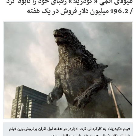
هیولای اتمی «گودزیلا» رقبای خود را نابود کرد
/ 196.2 میلیون دلار فروش در یک هفته
فیلم «گودزیلا» به کارگردانی گرت ادواردز در هفته اول اکران پرفروش‌ترین فیلم
بازار آمریکای شمالی همین طور بازار بین‌المللی شد.