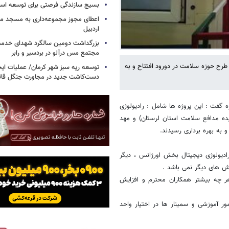
بسیج سازندگی فرصتی برای توسعه اس
اعطای مجوز مجموعه‌داری به مسجد محل
اردبیل
بزرگداشت دومین سالگرد شهدای خدمت
مجتمع مس درآلو در بردسیر و رابر
احضور رییس دانشگاه علوم پزشکی استان و نماینده دورود و ازنا در مجلس 3 طرح حوزه سلامت در دورود افتتاح و به
توسعه ریه سبز شهر کرمان/ عملیات ای
دست‌کاشت جدید در مجاورت جنگل قائم
7 تیر دورود در این باره گفت : این پروژه ها شامل : رادیولوژی
ه مدافع سلامت استان لرستان) و مهد
 به بهره برداری رسیدند.
رادیولوژی دیجیتال بخش اورژانس ، دیگر
خش های دیگر نمی باشد .
هر چه بیشتر همکاران محترم و افزایش
ر آموزشی و سمینار ها در اختیار واحد