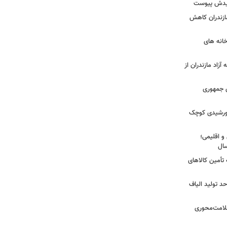
شهیدش پیوست
ازندران کاهش
ودخانه های
آزاد مازندران از
دی جمهوری
 خورشیدی کوچک
و اقلیمی؛
 تأمین کالاهای
د تولید الیاف
سلامت‌محوری