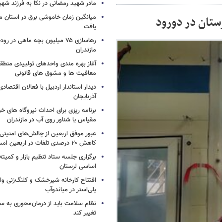
مادر شهید رمضانی در نکا به فرزند 
میانگین زمان خاموشی برق در استان م
یافت
رهاسازی ۷۵ میلیون بچه ماهی در ر
مازندران
آغاز بهره مندی واحدهای تولییدی منطقه 
معافیت ها و مشوق های قانونی
دیدار استاندار اردبیل با فعالان اقتصا
آذربایجان
برنامه ریزی برای احداث نیروگاه های
مقیاس یا شناور روی آب در مازندران
عبور موفق اربعین از چالش‌های امنیتی 
کاهش ۲۰ درصدی تلفات در اربعین امسال
برگزاری جلسه ستاد تنظیم بازار و کمیته
اساسی لرستان
افتتاح کارخانه شیرخشک و کلنگ‌زنی واح
پلی‌استر در میاندوآب
نظام سلامت باید از درمان‌محوری به 
تغییر کند