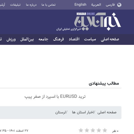
فارسی
العربية
English
تماس با ما
درباره ما
تبلیغات
آرشی
صفحه اصلی
سیاست
اقتصاد
فرهنگ
جامعه
بین‌الملل
ورزش
تا
مطالب پیشنهادی
ترید EURUSD با اسپرد از صفر پیپ
صفحه اصلی
اخبار استان ها
لرستان
۲۷ اسفند ۱۴۰۱ - ۱۷:۳۵
۰ نفر