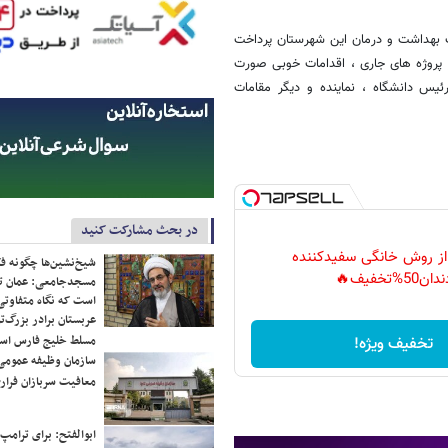
ف بهداشت و درمان این شهرستان پرداخت
ز پروژه های جاری ، اقدامات خوبی صورت
یس دانشگاه ، نماینده و دیگر مقامات
در بحث مشارکت کنید
 از روش خانگی سفیدکننده
شیخ‌نشین‌ها چگونه فک
دان50%تخفیف🔥
مسجدجامعی: عمان تن
است که نگاه متفاوتی 
عربستان برادر بزرگ‌
مسلط خلیج فارس ا
تخفیف ویژه!
سازمان وظیفه عمومی 
معافیت سربازان فراری
ابوالفتح: برای ترامپ