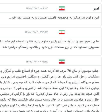
امیر
۰۹:۱۳ - ۱۴۰۲/۱۲/۰۲
این و اون نداره..کلا یه مجموعه فامیلی هستن و یه مشت نون خور..
۲۳:۵۴ - ۱۴۰۲/۱۲/۰۲
ما بی هیچ امیدی به آینده ، آن پایان محتوم را به انتظار نشسته ایم فقط انک
مصیبتی هستید که بر این مملکت نازل شود و بالاخره پاسخگو خواهید شد!!!
۰۱:۲۸ - ۱۴۰۲/۱۲/۰۳
جناب موسوی از سال 76 مردم فداکارانه همه جوره از اصلاح طلب و کا
مشکلات را حل کنند ولی رای ها را می گرفتن و میگفتن اختیاری نداریم ولی اس
بعدی سروکله عزیزان پیدا میشد که از من حمایت کنید که برم و بی اختیار با
بهتون داده شد چه کردید؟ اون همه حمایت شد از شورای و شهر تا مجلس و 
آقای عارف چه بوده یبار ازش تا حالا سوال کردین؟ که رای را گرفتی در مجلس
حال زاری و عزاداری هستید یا در حال زمینه سازی برای بازگشت رفقا که بگویند
حمایت می کردید سوالی نمی کنید که چرا ما را به اینجا رساندید؟ اون میلیونه
بار یک بازی دوستان شما در می آوردند و کاری نمی کردند همش بهانه بود و به