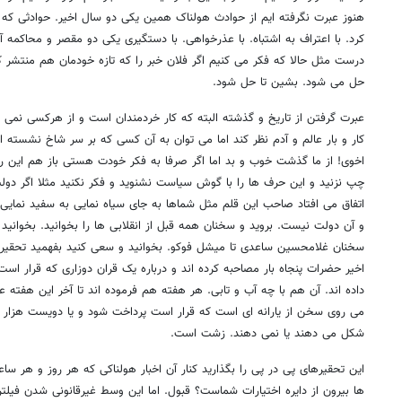
هنوز عبرت نگرفته ایم از حوادث هولناک همین یکی دو سال اخیر. حوادثی که 
کرد. با اعتراف به اشتباه. با عذرخواهی. با دستگیری یکی دو مقصر و محاکمه 
درست مثل حالا که فکر می کنیم اگر فلان خبر را که تازه خودمان هم منتشر 
حل می شود. بشین تا حل شود.
عبرت گرفتن از تاریخ و گذشته البته که کار خردمندان است و از هرکسی نمی ت
کار و بار عالم و آدم نظر کند اما می توان به آن کسی که بر سر شاخ نشسته ا
اخوی! از ما گذشت خوب و بد اما اگر صرفا به فکر خودت هستی باز هم این 
چپ نزنید و این حرف ها را با گوش سیاست نشنوید و فکر نکنید مثلا اگر دولت
اتفاق می افتاد صاحب این قلم مثل شماها به جای سیاه نمایی به سفید نمایی
و آن دولت نیست. بروید و سخنان همه قبل از انقلابی ها را بخوانید. بخوانید
سخنان غلامحسین ساعدی تا میشل فوکو. بخوانید و سعی کنید بفهمید تحقی
اخیر حضرات پنجاه بار مصاحبه کرده اند و درباره یک قران دوزاری که قرار اس
داده اند. آن هم با چه آب و تابی. هر هفته هم فرموده اند تا آخر این هفته 
می روی سخن از یارانه ای است که قرار است پرداخت شود و یا دویست هزار 
شکل می دهند یا نمی دهند. زشت است.
این تحقیرهای پی در پی را بگذارید کنار آن اخبار هولناکی که هر روز و هر س
ها بیرون از دایره اختیارات شماست؟ قبول. اما این وسط غیرقانونی شدن فیل