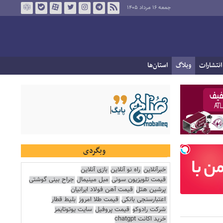
جمعه ۱۶ مرداد ۱۴۰۵
انتشارات
وبلاگ
استان‌ها
وبگردی
خبرآنلاین
راه نو آنلاین
بازی آنلاین
قیمت تلویزیون سونی
مبل مینیمال
جراح بینی گوشتی
پرشین هتل
قیمت آهن فولاد ایرانیان
اعتبارسنجی بانکی
قیمت طلا امروز
بلیط قطار
شرکت رادوکو
قیمت پروفیل
سایت یوتوتایمز
خرید اکانت chatgpt