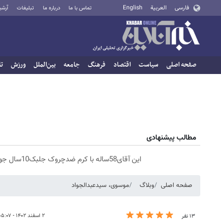
فارسی
العربية
English
تماس با ما
درباره ما
تبلیغات
آرشی
صفحه اصلی
سیاست
اقتصاد
فرهنگ
جامعه
بین‌الملل
ورزش
تا
مطالب پیشنهادی
این آقای58ساله با کرم ضدچروک جلبک10سال جوان شد(سفارش با تخفیف)
صفحه اصلی
وبلاگ
موسوی، سیدعبدالجواد
۲ اسفند ۱۴۰۲ - ۰۵:۰۷
۱۳ نفر