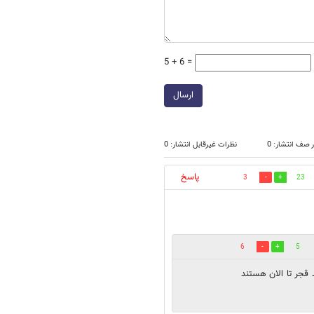
5 + 6 =
ارسال
 صف انتشار: 0
نظرات غیرقابل انتشار: 0
پاسخ
3
23
6
5
 قجر تا الان هستند