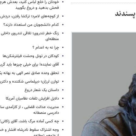
خودتان را خلع لباس کنید، بعدش هرچ
فحش بدهید و دروغ بگویید
 پسندند
از کوچه‌های لامرد؛ ترکشا رفتِن، دردِش 
کدام دانشجویان من استعداد دارند؟
زنگ خطر تندروی؛ تلاقی تندروی داخلی 
منطقه‌ای
چرا نه به اعدام ؟
کودکان در تونل وحشت فیلترشکن‌ها
آقای نماینده! برای خیلی چیزها باید گر
تحقق وعده صادق نصر الهی به بهانه ی
توازن لرزان؛ دیپلماسی شکننده و دکترین
داستان یک شعار دروغ
دلایل افزایش تلفات نظامیان آمریکا
مدیریت عدالت قضایی ، از کارآمدی ساز
دادرسی منصفانه
چه کسی آماده مرگ باشد، آقای زاکانی؟
وجه اشتراک سقوط نادرشاه افشار و خسرو
از «توهم توطئه»