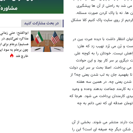
می شد به راحتی از آن ها پیشگیری
آن ها. نه با پاک کردن صورت مسئله.
کردیم از روی سایت پاک کنیم کلا مشکل
در بحث مشارکت کنید
ابوالفتح: حتی زمانی 
مذاکره نمی‌کنیم، در 
وان انتظار داشت با دیده عبرت بین در
هستیم/ برجام برای ای
ست و بُن می بُرَد نهیب زد که هان:
چون برجام به سود ایرا
راهش نیست. خودتان را به کوچه علی
خارج شد
 دیگری بر سر کار بود و این حوادث
 می پرداخت. اصلا بحث بر سر این دولت
 تا بفهمید جان به لب شدن یعنی چه؟ از
ر شدن یعنی چه. در همین سه هفته
ت به کارمند جماعت بدهند وعده و وعید
عیدی کارمندان پرداخت می شود. هرجا که
تومان صدقه ای که نمی دانم به چه
اعت دارند منتشر می شوند. بخشی از آن
تر شکن دیگر چه صیغه ای است؟ این را