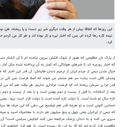
این روزها که اتفاقا بیش از هر وقت دیگری خبر زیر دست و پا ریخته، هی نو
نیمه کاره رها کرده ام. بس که اخبار تیره و تار بوده اند و هر کار می کرد
کرد.
از پارک بان مظلومی که هنوز از شوک قتلش بیرون نیامده ام تا آن کشتار دست
که اخبار روزمره اند تا خبرهای هولناکی که کمتر به آن پرداخته شده مثل آمار و 
خیال شدن نیمی از مردم ایران از ترمیم دندان هایشان. آن قدر این اخبار که 
وجدان کافی است پشت سر هم منتشر می شوند که اصلا فرصت نمی کنی در آن
قدر عزا بر سرمان ریخته اند که فرصت عزاداری نداریم. هر وقت هم که می آیی
بعد از انتخابات. یا قبل از بیست و دوم بهمن است و یا بعد از بیست و دوم بهم
تازه سال نو شده است. یا دولت تازه آمده است یا دولت قرار است برود. یعنی
حساس کنونی است و تو هرچه قدر هم توضیح می دهی که این حرف ها سیاسی 
که نیمی از ایرانیان یعنی چهل و پنج میلیون نفر دارند با مفنامیک اسید و می
سپری می کنند و به دندان پزشک مراجعه نمی کنند کجایش سیاسی است؟ آن قد
واقعیت فرار کرده ایم که کار به این جا رسیده است. باز هم فرار خواهیم کرد و