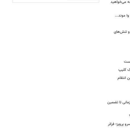
ه می‌خواهید
وا موند...
و تنش‌های
یست
ک کلیپ
 انتقام
مانی تا تضمین
 پرویز؛ فراتر