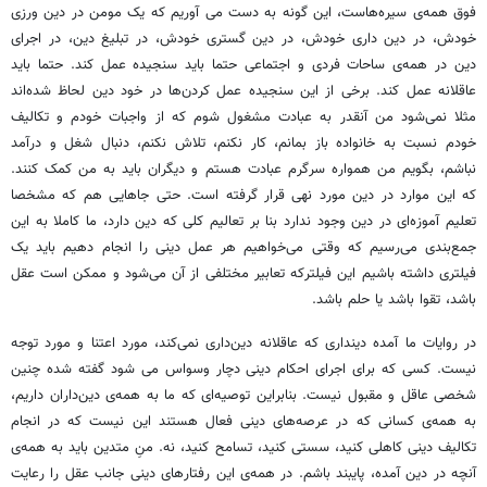
فوق همه‌ی سیره‌هاست، این گونه به دست می آوریم که یک مومن در دین ورزی
خودش، در دین داری خودش، در دین گستری خودش، در تبلیغ دین، در اجرای
دین در همه‌ی ساحات فردی و اجتماعی حتما باید سنجیده عمل کند. حتما باید
عاقلانه عمل کند. برخی از این سنجیده عمل کردن‌ها در خود دین لحاظ شده‌اند
مثلا نمی‌شود من آنقدر به عبادت مشغول شوم که از واجبات خودم و تکالیف
خودم نسبت به خانواده باز بمانم، کار نکنم، تلاش نکنم، دنبال شغل و درآمد
نباشم، بگویم من همواره سرگرم عبادت هستم و دیگران باید به من کمک کنند.
که این موارد در دین مورد نهی قرار گرفته است. حتی جاهایی هم که مشخصا
تعلیم آموزه‌ای در دین وجود ندارد بنا بر تعالیم کلی که دین دارد، ما کاملا به این
جمع‌بندی می‌رسیم که وقتی می‌خواهیم هر عمل دینی را انجام دهیم باید یک
فیلتری داشته باشیم این فیلترکه تعابیر مختلفی از آن می‌شود و ممکن است عقل
باشد، تقوا باشد یا حلم باشد.
در روایات ما آمده دینداری که عاقلانه دین‌داری نمی‌کند، مورد اعتنا و مورد توجه
نیست. کسی که برای اجرای احکام دینی دچار وسواس می شود گفته شده چنین
شخصی عاقل و مقبول نیست. بنابراین توصیه‌ای که ما به همه‌ی دین‌داران داریم،
به همه‌ی کسانی که در عرصه‌های دینی فعال هستند این نیست که در انجام
تکالیف دینی کاهلی کنید، سستی کنید، تسامح کنید، نه. منِ متدین باید به همه‌ی
آنچه در دین آمده، پایبند باشم. در همه‌ی این رفتارهای دینی جانب عقل را رعایت