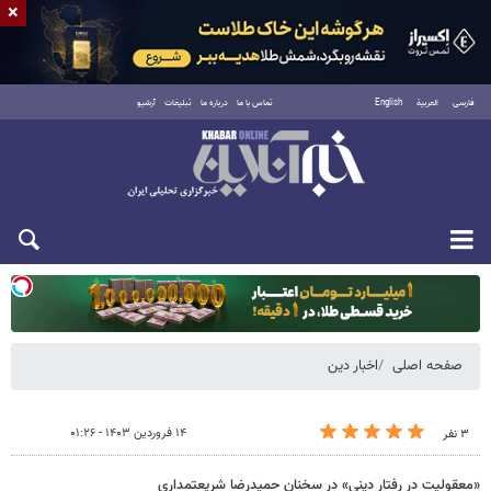
×
فارسی
العربية
English
تماس با ما
درباره ما
تبلیغات
آرشیو
یکشنبه ۱۸ مرداد ۱۴۰۵
صفحه اصلی
اخبار دین
۱۴ فروردین ۱۴۰۳ - ۰۱:۲۶
۳ نفر
«معقولیت در رفتار دینی» در سخنان حمیدرضا شریعتمداری