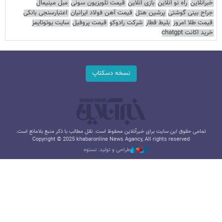
خبرآنلاین
راه نو آنلاین
بازی آنلاین
قیمت تلویزیون سونی
مبل مینیمال
جراح بینی گوشتی
پرشین هتل
قیمت آهن فولاد ایرانیان
اعتبارسنجی بانکی
قیمت طلا امروز
بلیط قطار
شرکت رادوکو
قیمت پروفیل
سایت یوتوتایمز
خرید اکانت chatgpt
نسخه دسکتاپ
تمامی حقوق این سایت برای خبرآنلاین محفوظ است. نقل مطالب با ذکر منبع بلامانع است.
Copyright © 2025 khabaronline News Agancy, All rights reserved
طراحی و تولید: نستوه