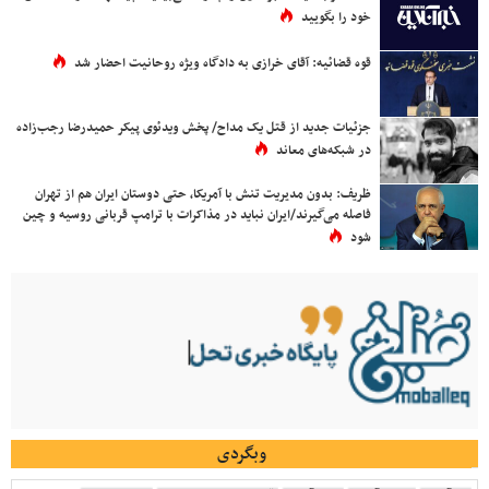
خود را بگویید
قوه قضائیه: آقای خرازی به دادگاه ویژه روحانیت احضار شد
جزئیات جدید از قتل یک مداح/ پخش ویدئوی پیکر حمیدرضا رجب‌زاده
در شبکه‌های معاند
ظریف: بدون مدیریت تنش با آمریکا، حتی دوستان ایران هم از تهران
فاصله می‌گیرند/ایران نباید در مذاکرات با ترامپ قربانی روسیه و چین
شود
وبگردی