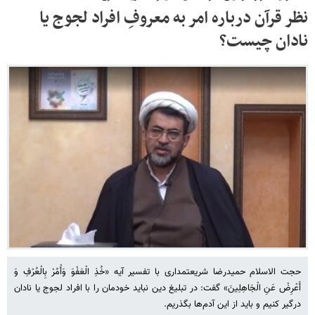
نظر قرآن درباره امر به معروفِ افراد لجوج یا
نادان چیست؟
حجت الاسلام حمیدرضا شریعتمداری با تفسیر آیه «خُذِ الْعَفْوَ وَأْمُرْ بِالْعُرْفِ وَ
أَعْرِضْ عَنِ الْجَاهِلِینَ» گفت: در تبلیغ دین نباید خودمان را با افراد لجوج یا نادان
درگیر کنیم و باید از این آدم‌ها بگذریم.