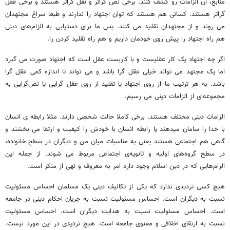
منابع، آن الزامات رو کشف کنند. برخی نص گراتر و نقل گراتر هستند و برخی عقل
گراتر هستند. کسانی هم هستند که توان اجتهاد را ندارند و طبعا سراغ مجتهدان
می روند و از مجتهدان تقلید می کنند. پس ما برای دستیابی به الزام‌های دینی
هم راه اجتهاد را پیش روی خودمان داریم و هم راه تقلید کردن را.
اگر چه اجتهاد یک کار عقلیست و با کاربست عقل است که اجتهاد صورت می گیرد
اما یک مجتهد می تواند خیلی عقل گرا باشد و می تواند تا اندازه کمی عقل گرا
باشد. به هر ترتیب ما از روی اجتهاد یا تقلید از روی عقل گرایی یا نص‌گرایی به
مجموعه‌ای از الزامات دینی می رسیم.
الزامات دینی مختلف هستند. برخی کاملا حالت شخصی دارند. مثلا رابطه ی انسان
با خدا را سامان میدهند یا رابطه انسان با خودش را کیفیت و ارتقا می بخشند و
گاهی هم اجتماعی هستند یعنی به مناسبات میان من و دیگران در سطح خانواده،
در سطح گروه‌های اولیه و ثانویه‌ی اجتماعی مربوط می شوند. از جمله این
الزام‌هایی که در دین اسلام وجود دارد امر به معروف و نهی از منکر است.
هیچ کسی تردیدی ندارد که یکی از تکالیف دینی یک مسلمان احساس مسئولیت
نسبت به دیگران است. احساس مسئولیت نسبت به جریان احکام دینی در جامعه
است. احساس مسئولیت نسبت به هدایت دیگران است. احساس مسئولیت
نسبت به ارتقای اخلاقی و معنوی جامعه است. هیچ تردیدی در این مورد نیست.