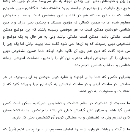
رو بزن و نادیده‌اش بگیر. این چندان موجه به نظر نمی‌رسد مگر در جایی که واقعا
هیچ نوع ظرفیت و زمینه‌ای در جامعه وجود نداشته باشد. تنگناهای خیلی شدیدی
باشد که باب این مسئله هم در فقه و دین مشخص است و حد و حدودش
معلوم شده اما به همین کسانی که مؤمن هستند و پایبندی دینی دارند و با دین
شناسی خودشان ممکن است به هر موضعی رسیده باشند که این موضع ممکن
است عقلانی باشد، ممکن است عقلانی نباشد ولی به هر حال به یک موضع و
تشخیص دینی رسیدند که به آن‌ها نمی شود گفت شما پایبند نباش اما یک چیز را
می شود گفت که دین هم روی آن تاکید دارد. اینکه شما همین تشخیص دینی
خودتان را اگر میخواهی انجام بدهی، این کار را با تدبیر، مصلحت اندیشی، زمانه
شناسی و مخاطب شناسی انجام بده.
بنابراین حکمی که شما بنا بر اجتهاد یا تقلید دینی خودتان به آن رسیدید، در هر
ساحتی، در ساحت فردی و در ساحت اجتماعی به گونه ای اجرا و پیاده کنید که از
عقلانیت و معقولیت به دور نباشد.
ما صحبت از عقلانیت در مقام شناخت و تشخیص نمی‌کنیم.ممکن است کسی
نص گرا باشد و میزان عقل گراییش خیلی کم باشد یا برعکس. ما به تشخیصش
کاری نداریم ولی به تطبیقش و به عملیاتی کردن آن تشخیص دینی کار داریم.
ما از آیات و روایات فراوان، از سیره امامان معصوم، از سیره پیامبر اکرم (ص) که