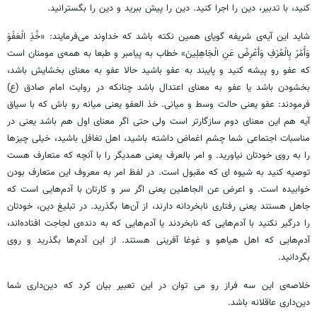
کنید، با تدبیر، دین را اجرا کنید. دین را پیش ببرید و دین را بگسترانید.
شاید این آیه‌ی شریفه گویای همین نکته باشد که خداوند می‌فرمایند: «خُذِ الْعَفْوَ
وَأْمُرْ بِالْعُرْفِ وَأَعْرِضْ عَنِ الْجَاهِلِینَ» خطاب به پیامبر و طبعا به همه‌ی مومنان است
که عفو رو پیشه کنید و پایبند به عفو باشید حالا عفو به معنای بخشایش باشد،
بخشودن باشد یا عفو به معنای اعتدال باشد چنانکه در روایت امام صادق (ع)
فرمودند: عفو یعنی حالت وسط و میانی. خذ العفو یعنی میانه رو باش که با سیاق
آیه هم این معنای دوم سازگارتر است ولی حتی اگر معنای اول هم باشد یعنی در
مناسبات اجتماعی شما چشم اغماض داشته باشید، اهل تغافل باشید، خیلی چیزها
را به روی خودتان نیاورید. و امر بالعرف یعنی همدیگر را با آنچه که متعارف هست
توصیه کنید به شیوه ای که مقبول است. در لفظ امر به معروف این متعارف بودن
خوابیده است. و اعرض عن الجاهلین یعنی اگر سر و کارتان با آدم‌هایی است که
جاهل هستند یعنی رفتاری نابخردانه دارند، از آن‌ها بگذرید. در تبلیغ دین، خودتان
را درگیر نکنید با آدم‌هایی که نابخردند یا آدم‌هایی که به دنده‌ی لجاجت افتاده‌اند،
آدم‌هایی که اهل هیاهو و غوغا آفرینی هستند. از این آدم‌ها بگذرید و روی
بگردانید.
خلاصه‌ی این سه فراز رو می توان در این تعبیر بیان کرد که دین‌داری شما
دین‌داری عاقلانه باشد.