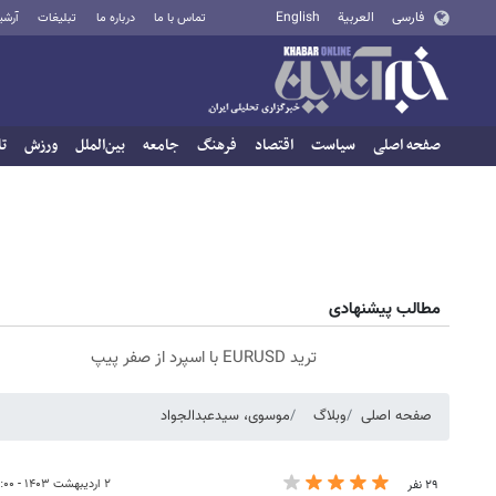
فارسی
العربية
English
تماس با ما
درباره ما
تبلیغات
آرشی
صفحه اصلی
سیاست
اقتصاد
فرهنگ
جامعه
بین‌الملل
ورزش
تا
مطالب پیشنهادی
ترید EURUSD با اسپرد از صفر پیپ
صفحه اصلی
وبلاگ
موسوی، سیدعبدالجواد
۲ اردیبهشت ۱۴۰۳ - ۰۷:۰۰
۲۹ نفر