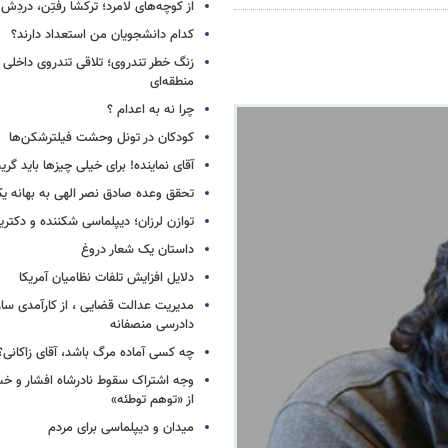
از کوچه‌های لامرد؛ ترکشا رفتِن، دردِش 
کدام دانشجویان من استعداد دارند؟
زنگ خطر تندروی؛ تلاقی تندروی داخلی 
منطقه‌ای
چرا نه به اعدام ؟
کودکان در تونل وحشت فیلترشکن‌ها
آقای نماینده! برای خیلی چیزها باید گر
تحقق وعده صادق نصر الهی به بهانه ی
توازن لرزان؛ دیپلماسی شکننده و دکترین
داستان یک شعار دروغ
دلایل افزایش تلفات نظامیان آمریکا
مدیریت عدالت قضایی ، از کارآمدی ساز
دادرسی منصفانه
چه کسی آماده مرگ باشد، آقای زاکانی؟
وجه اشتراک سقوط نادرشاه افشار و خسرو
از «توهم توطئه»
میدان و دیپلماسی برای مردم