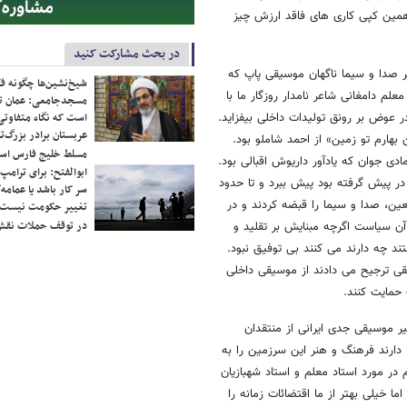
همین کپی کاری های فاقد ارزش چیز
در بحث مشارکت کنید
ر صدا و سیما ناگهان موسیقی پاپ که
شیخ‌نشین‌ها چگونه فک
م دامغانی شاعر نامدار روزگار ما با
مسجدجامعی: عمان تن
است که نگاه متفاوتی 
عوض بر رونق تولیدات داخلی بیفزاید.
عربستان برادر بزرگ‌
بهارم تو زمین» از احمد شاملو بود.
مسلط خلیج فارس ا
ی جوان که یادآور داریوش اقبالی بود.
ابوالفتح: برای ترامپ
ر پیش گرفته بود پیش ببرد و تا حدود
سر کار باشد یا عمامه/
ین، صدا و سیما را قبضه کردند و در
تغییر حکومت نیست/ 
در توقف حملات نقش
ن سیاست اگرچه مبنایش بر تقلید و
تند چه دارند می کنند بی توفیق نبود.
ی ترجیح می دادند از موسیقی داخلی
حمایت کنند.
یر موسیقی جدی ایرانی از منتقدان
دارند فرهنگ و هنر این سرزمین را به
 در مورد استاد معلم و استاد شهبازیان
ا خیلی بهتر از ما اقتضائات زمانه را