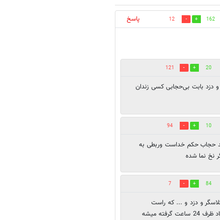
پاسخ
12
162
121
20
و دزد بابت بی‌حجابی کسی زندان
94
10
سید حجاب حکم خداست وربطی به
ر نخ نما شده
7
84
اسگر و دزد و ... که راست
راست دارن راه میرن. اون دزدی که میگیرن چون فیلمش در میاد ظرف 24 ساعت گرفته میشه