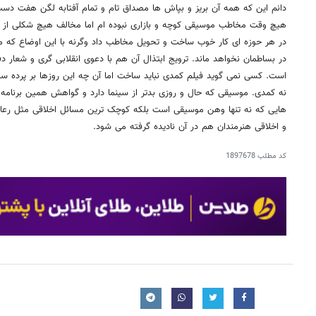
دانم این که همه آن بریز و بپاش ها مصداق تام و تمام آفتابه لگن هفت دست
هیچ وقت مخاطب موسیقی کوچه و بازاری نبوده ام اما مخالف هیچ شکلی از 
در هر حوزه ای کار خوب ساخت و تحویل مخاطب داد وگرنه با این اوضاع که ما
در بساطمان نخواهد ماند. ترویج ابتذال آن هم با دعوی انقلابی گری و شعار د
است. کسی نمی گوید فیلم کمدی نباید ساخت اما آن چه این روزها بر پرده سی
نه کمدی. موسیقی که حال و روزی بدتر از سینما دارد و گواهش همین برنامه ه
هایی که نه تنها وهن موسیقی است بلکه کوچک ترین مسائل اخلاقی مثل رعای
و اخلاقی هنرمندان هم در آن نادیده گرفته می شود.
کد مطلب
1897678