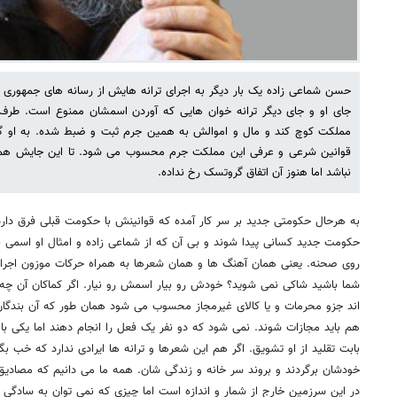
حسن شماعی زاده یک بار دیگر به اجرای ترانه هایش از رسانه های جمهوری ا
جای او و جای دیگر ترانه خوان هایی که آوردن اسمشان ممنوع است. طرف 
مملکت کوچ کند و مال و اموالش به همین جرم ثبت و ضبط شده. به او گفت
قوانین شرعی و عرفی این مملکت جرم محسوب می شود. تا این جایش هم ا
نباشد اما هنوز آن اتفاق گروتسک رخ نداده.
به هرحال حکومتی جدید بر سر کار آمده که قوانینش با حکومت قبلی فرق دا
حکومت جدید کسانی پیدا شوند و بی آن که از شماعی زاده و امثال او اسمی بیاور
روی صحنه. یعنی همان آهنگ ها و همان شعرها به همراه حرکات موزون اجر
شما باشید شاکی نمی شوید؟ خودش رو بیار اسمش رو نیار. اگر کماکان آن چ
اند جزو محرمات و یا کالای غیرمجاز محسوب می شود همان طور که آن بندگان 
هم باید مجازات شوند. نمی شود که دو نفر یک فعل را انجام دهند اما یکی با
بابت تقلید از او تشویق. اگر هم این شعرها و ترانه ها ایرادی ندارد که خب 
خودشان برگردند و بروند سر خانه و زندگی شان. همه ما می دانیم که مصادیق
در این سرزمین خارج از شمار و اندازه است اما چیزی که نمی توان به سادگ