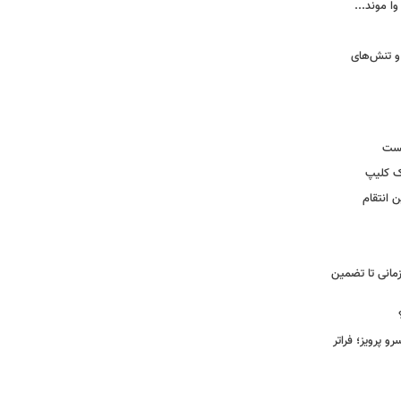
وا موند...
و تنش‌های
یست
ک کلیپ
 انتقام
مانی تا تضمین
 پرویز؛ فراتر