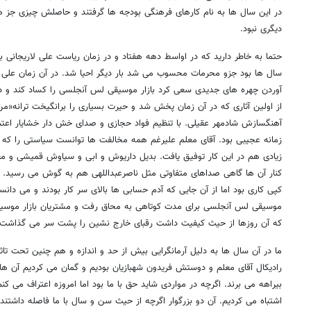
در این سال ها به نام کارهای فرهنگی بودجه ها گرفتند و حاصلش چیزی جز 
دیگری نبود.
حتما به خاطر دارید که در اواسط دهه هفتاد و در زمان ریاست علی لاریجانی ب
سال ها بود جزو محرمات محسوب می شد بار دیگر احیا شد. در آن زمان علی معل
آوردن چهره های جدیدی سعی کرد بازار موسیقی لس آنجلسی را کساد کند و در 
از اولین آثاری که در آن زمان پخش شد و حیرت بسیاری را برانگیخت ترانه«من 
آهنگسازش شادمهر عقیلی. با تنظیم فواد حجازی و صدای خش دار خشایار اعتماد
زمانه عجیبی بود. آقای معلم علیرغم همه مخالفت ها توانست سیاستی را که د
زیادی هم در این کار توفیق یافت. بدیل داریوش و ابی و سیاوش قمیشی و مع
کنار آن ها گاهی صداهای متفاوتی مثل ناصرعبداللهی هم به گوش می رسید. آ
کپی کاری بود اما از آن جایی که آدم حسابی ها بالای سر کار بودند و می دانس
موسیقی لس آنجلسی برای مدت کوتاهی به محاق رفت و مشتریان بازار موسیق
که آن روزها از حیث کیفیت داشت رقبای خارج نشین را پشت سر می گذاشت 
ما در آن سال ها به دلیل آرمانگرایی بیش از حد و اندازه و هم چنین تحت تاث
رادیکال آقای معلم و دوستش فریدون شهبازیان بودیم و گمان می کردیم آن ها 
بیراهه می برند. اگرچه در مواردی شاید حق با ما بود اما امروزه اعتراف می کنم
اشتباه می کردیم. آن دو بزرگوار اگرچه از حیث سن و سال با ما فاصله داشتند ام