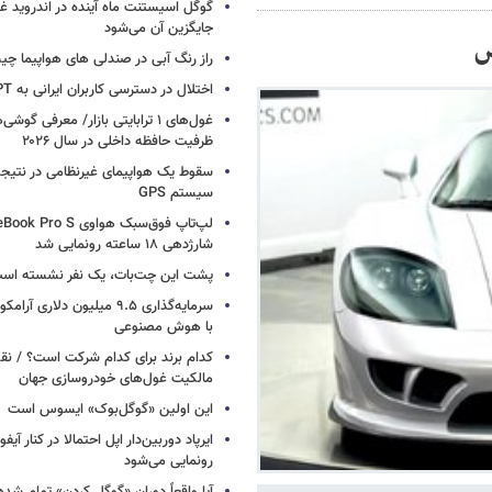
گوگل اسیستنت ماه آینده در اندروید غ
جایگزین آن می‌شود
س
راز رنگ آبی در صندلی های هواپیما چ
اختلال در دسترسی کاربران ایرانی به ChatGPT
غول‌های ۱ ترابایتی بازار/ معرفی گوش
ظرفیت حافظه داخلی در سال ۲۰۲۶
سقوط یک هواپیمای غیرنظامی در نتیجه
سیستم‌ GPS
شارژدهی ۱۸ ساعته رونمایی شد
پشت این چت‌بات، یک نفر نشسته اس
سرمایه‌گذاری ۹.۵ میلیون دلاری
با هوش مصنوعی
کدام برند برای کدام شرکت است؟ / نق
مالکیت غول‌های خودروسازی جهان
این اولین «گوگل‌بوک» ایسوس است
رونمایی می‌شود