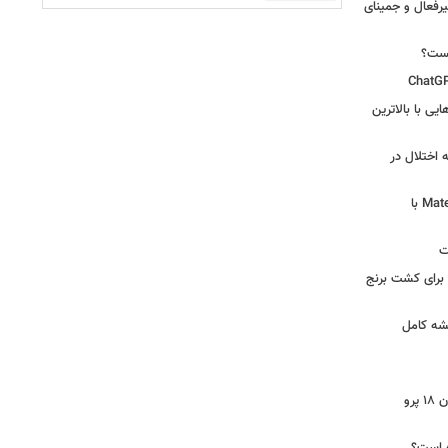
یرفعال و جمینای
یست؟
ی‌هایی با بالاترین
 اختلال در
لپ‌تاپ فوق‌سبک هواوی MateBook Pro S با
ت
 آرامکو برای کشت برنج
شه کامل
ایرپاد دوربین‌دار اپل احتمالا در کنار آیفون ۱۸ پرو