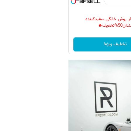
 از روش خانگی سفیدکننده
دان50%تخفیف🔥
تخفیف ویژه!