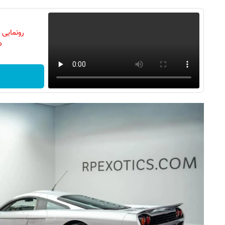
رونمایی
دن