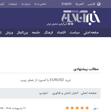
فارسی
العربية
English
تماس با ما
درباره ما
تبلیغات
آرشی
صفحه اصلی
سیاست
اقتصاد
فرهنگ
جامعه
بین‌الملل
ورزش
تا
مطالب پیشنهادی
ترید EURUSD با اسپرد از صفر پیپ
صفحه اصلی
اخبار دانش و فناوری
خودرو
۲۱ اردیبهشت ۱۴۰۵ - ۲۳:۴۵
۱ نفر