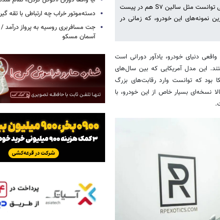
آیا واقعاً دوران «گوگل کردن» تمام شد
در میان انبوه سوپراسپرت‌هایی که اوایل دهه ۲۰۰۰ متولد شدند، کمتر خودرویی توانست مثل سالین S۷ هم در پیست
دسته‌موتور خراب چه ارتباطی با تقه گی
ن نمونه‌های این خودرو، که زمانی در
جت مسافربری روسیه به پرواز درآمد / 
آسمان مسکو
سالین Saleen S۷) S۷) برای علاقه‌مندان واقعی دنیای خودرو، یادآور دورانی است
د. این مدل آمریکایی که بین سال‌های
مریکا بود که توانست وارد رقابت‌های بزرگ
ی گفتن داشته باشد. حالا نسخه‌ای بسیار خاص از این خودرو، با
.