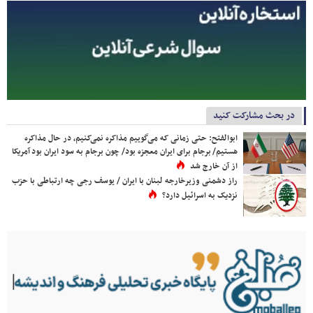
در بحث مشارکت کنید
ابوالفتح: حتی زمانی که می‌گوییم مذاکره نمی‌کنیم، در حال مذاکره
هستیم/ برجام برای ایران معجزه بود/ چون برجام به سود ایران بود آمریکا
از آن خارج شد
راز دشمنی وزیرخارجه لبنان با ایران / یوسف رجی چه ارتباطی با حزب
نزدیک به اسرائیل دارد؟