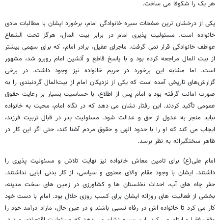
هر یک را شکوفا می ساخت.
یکی از درخشان ترین صفحات سیره خانوادگی امام، برخورد ایشان با مطالبات مادی
خانواده است. مسئولیت پذیری امام در برابر بیت المال، هرگز تحت الشعاع
عواطف خانوادگی قرار نمی گرفت. ماجرای عقیل، برادر امام، که برای سهمی بیشتر
از بیت المال مراجعه کرده بود و با پاسخ قاطع و آتشین امام روبرو شد، مشهور
است. اما مشابه این برخورد در حریم خانواده نیز وجود داشت. در برخی
گزارش‌های تاریخی آمده است که یکی از نزدیکان امام از بیت‌المال گردنبندی را به
صورت امانت گرفته بود و امام پس از اطلاع، با حساسیت بسیار بر رعایت حقوق
عمومی تأکید کردند. این رفتار نشان می دهد که در نگاه امام، محبت به خانواده
نباید منجر به عدول از حق و عدالت شود. مسئولیت پدر در قبال تربیت فرزند،
ایجاب می کند که او را با حدود الهی و حقوق مردم آشنا کند، حتی اگر این کار در
ظاهر سختگیرانه به نظر برسد.
امام علی(ع) برای تامین معاش خانواده نیز نهایت تلاش و مسئولیت پذیری را
داشتند. ایشان با وجود مقام والای معنوی و سیاسی، از کار بدنی ابایی نداشتند.
حفر چاه های آب، احداث نخلستان ها و کشاورزی در زمین های سخت مدینه،
بخشی از فعالیت های روزانه ایشان برای کسب روزی حلال بود. امام با دست خود
کار می کرد تا خانواده اش در رفاه نسبی باشند و در عین حال، مازاد درآمد خود را
وقف فقرا و ایتام می کرد. این سیره نشان می دهد که مسئولیت اقتصادی مرد در