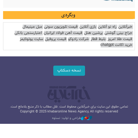
وبگردی
خبرآنلاین
راه نو آنلاین
بازی آنلاین
قیمت تلویزیون سونی
مبل مینیمال
جراح بینی گوشتی
پرشین هتل
قیمت آهن فولاد ایرانیان
اعتبارسنجی بانکی
قیمت طلا امروز
بلیط قطار
شرکت رادوکو
قیمت پروفیل
سایت یوتوتایمز
خرید اکانت chatgpt
نسخه دسکتاپ
تمامی حقوق این سایت برای خبرآنلاین محفوظ است. نقل مطالب با ذکر منبع بلامانع است.
Copyright © 2025 khabaronline News Agancy, All rights reserved
طراحی و تولید: نستوه