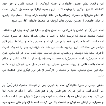
این واقعه، تمام اعضای خانواده، از جمله کودکان، با رضایت کامل از حق خود
گذشتند تا نیاز دیگری را برطرف کنند. این روحیه ایثارگری، محصول تربیتی است
که امام علی(ع) و حضرت زهرا(س) در خانه نهادینه کرده بودند. مسئولیت پذیری
در برابر جامعه، از همین تمرین های کوچک در محیط خانواده آغاز می شود.
امام علی(ع) در تعامل با فرزندان، به اصل رفق و مدارا نیز توجه ویژه ای داشتند.
ایشان معتقد بودند که تربیت نباید با اجبار و تندی همراه باشد. در سیره ایشان
آمده است که با فرزندان خود بازی می کردند و محیطی شاد و پرنشاط برای آنان
فراهم می ساختند. این برخورد باعث می شد که فرزندان، پدر را نه یک قدرت
قاهره، بلکه یک دوست و راهنمای صادق بدانند. نفوذ کلام امام در فرزندانی چون
امام حسن(ع)، امام حسین(ع) و حضرت زینب(س)، پیش از آنکه ناشی از مقام
امامت باشد، ناشی از پیوند عاطفی عمیقی بود که در سال های کودکی ایجاد شده
بود. این مدل تربیتی، تکیه بر محبت را کارآمدتر از هر ابزار دیگری برای هدایت می
داند.
بخش مهمی از سیره خانوادگی امام به دوران پس از شهادت حضرت زهرا(س) باز
می گردد. امام در این دوران، هم نقش پدر و هم نقش مادر را برای فرزندان ایفا
می کرد. وفاداری ایشان به یاد و خاطره حضرت زهرا(س) تا پایان عمر ادامه داشت
و همواره از ایشان به نیکی و عظمت یاد می کردند. امام با ازدواج های بعدی خود