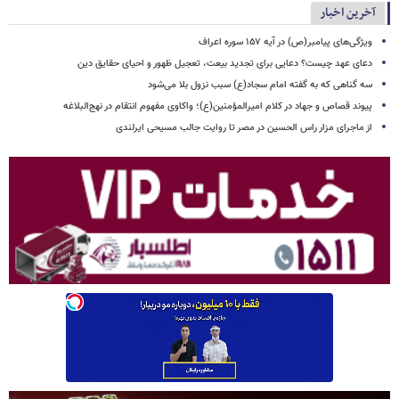
آخرین اخبار
ویژگی‌های پیامبر(ص) در آیه ۱۵۷ سوره اعراف
دعای عهد چیست؟ دعایی برای تجدید بیعت، تعجیل ظهور و احیای حقایق دین
سه گناهی که به گفته امام سجاد(ع) سبب نزول بلا می‌شود
پیوند قصاص و جهاد در کلام امیرالمؤمنین(ع)؛ واکاوی مفهوم انتقام در نهج‌البلاغه
از ماجرای مزار راس الحسین در مصر تا روایت جالب مسیحی ایرلندی