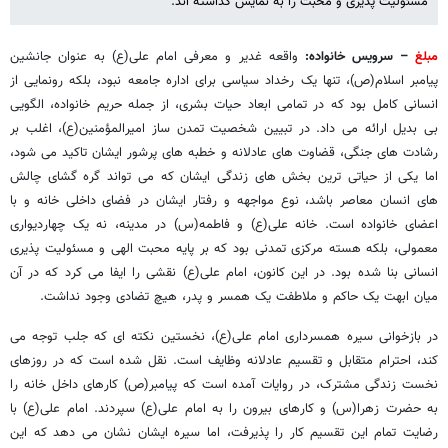
مسئولیت پذیری و محبت را به نمایش گذاشته اند.
مبلغ
– سرویس خانواده:
واقعه غدیر و معرفی امام علی(ع) به عنوان جانشین
پیامبر اسلام(ص)، تنها یک رخداد سیاسی برای اداره جامعه نبود، بلکه رونمایی از
انسانی کامل بود که در تمامی ابعاد حیات بشری، از جمله حریم خانواده، الگویی
بی بدیل ارائه می داد. در تبیین شخصیت تمدن ساز امیرالمؤمنین(ع)، اغلب بر
رشادت های جنگی، قضاوت های عادلانه و خطبه های پرشور ایشان تاکید می شود،
اما یکی از حیاتی ترین بخش های زندگی ایشان که می تواند گره گشای چالش
های انسان معاصر باشد، نوع مواجهه و رفتار ایشان در فضای داخلی خانه و با
اعضای خانواده است. خانه علی(ع) و فاطمه(س) در مدینه، نه یک چهاردیواری
معمولی، بلکه هسته مرکزی تمدنی بود که بر پایه محبت الهی و مسئولیت پذیری
انسانی بنا شده بود. در این کانون، امام علی(ع) نقشی را ایفا می کرد که در آن
میان ابهت یک حاکم و ملاطفت یک همسر و پدر، هیچ تضادی وجود نداشت.
در بازخوانی سیره همسرداری امام علی(ع)، نخستین نکته ای که جلب توجه می
کند، احترام متقابل و تقسیم عادلانه وظایف است. نقل شده است که در روزهای
نخست زندگی مشترک، در روایات آمده است که پیامبر(ص) کارهای داخل خانه را
به حضرت زهرا(س) و کارهای بیرون را به امام علی(ع) سپردند. امام علی(ع) با
رضایت تمام این تقسیم کار را پذیرفت، اما سیره ایشان نشان می دهد که این