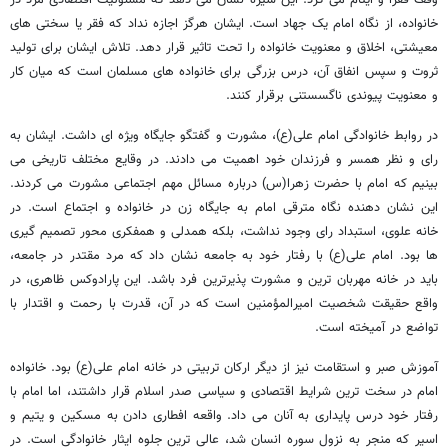
خانواده، از نگاه امام یک جهاد است. ایشان هرگز اجازه نداد که فقر یا سختی های
معیشتی، اخلاق و معنویت خانواده را تحت تاثیر قرار دهد. تلاش ایشان برای تولید
ثروت و سپس انفاق آن، درس بزرگی برای خانواده های مسلمان است که میان کار
و معنویت پیوندی ناگسستنی برقرار کنند.
در روابط خانوادگی امام علی(ع)، مشورت و گفتگو جایگاه ویژه ای داشت. ایشان به
رای و نظر همسر و فرزندان خود اهمیت می دادند. در وقایع مختلف تاریخی می
بینیم که امام با حضرت زهرا(س) درباره مسائل مهم اجتماعی مشورت می کردند.
این نشان دهنده نگاه مترقی امام به جایگاه زن در خانواده و اجتماع است. در
خانه علوی، استبداد رای وجود نداشت، بلکه همدلی و همفکری محور تصمیم گیری
ها بود. امام علی(ع) با رفتار خود به جامعه نشان داد که مرد مقتدر در جامعه،
باید در خانه مهربان ترین و مشورت پذیرترین فرد باشد. این پارادوکس ظاهری، در
واقع حقیقت شخصیت امیرالمؤمنین است که در آن، قدرت با رحمت و اقتدار با
تواضع در آمیخته است.
آموزش صبر و استقامت نیز از دیگر ارکان تربیتی در خانه امام علی(ع) بود. خانواده
امام در سخت ترین شرایط اقتصادی و سیاسی صدر اسلام قرار داشتند، اما امام با
رفتار خود درس پایداری به آنان می داد. واقعه افطاری دادن به مسکین و یتیم و
اسیر که منجر به نزول سوره انسان شد، عالی ترین جلوه ایثار خانوادگی است. در