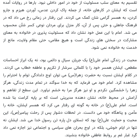
تقسیم به معنای سلب مسئولیت از خود در امور داخلی نبود. بارها در روایات آمده
است که ایشان در کارهای خانه، از جمله پاک کردن عدس، آوردن هیزم و جارو
کردن، به همسر گرامی شان کمک می کردند. این رفتار در زمانی رخ می داد که در
فرهنگ جاهلی و حتی پس از آن، کار منزل برای مردان نوعی کسر شأن محسوب
می شد. امام با این عمل خود نشان داد که مسئولیت پذیری در خانواده به معنای
مشارکت در سختی های زندگی است و هیچ مقامی، حتی مقام ولایت، مانع از
خدمت به خانواده نمی شود.
محبت در زندگی امام علی(ع) یک جریان سیال و دائمی بود، نه یک ابراز احساسات
مقطعی. ایشان همسر خود را با کلماتی سرشار از تکریم و عاطفه خطاب می کردند.
در کلام ایشان نسبت به حضرت زهرا(س) می توان اوج دلدادگی توام با احترام را
مشاهده کرد. امام خود می فرماید که به خدا سوگند در تمام مدت زندگی، هرگز
زهرا را خشمگین نکردم و او نیز هرگز مرا به خشم نیاورد. این سطح از تفاهم و
آرامش در محیط خانه، نشان دهنده مدیریتی است که بر پایه کرامت بنا شده
است. امام علی(ع) در خانه به گونه ای رفتار می کرد که همسر ایشان، خانه را
مأمن و پناهگاه خود می دانست. در لحظات دشوار پس از رحلت پیامبر(ص)، این
محبت و حمایت علی(ع) بود که تسلای دل پاره تن رسول خدا می شد. ایشان نه
تنها در ایام خوشی، بلکه در اوج بحران های سیاسی و اجتماعی نیز اجازه نمی داد
گرد غبار غم بر روابط عاطفی خانواده بنشیند.