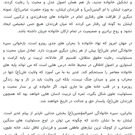
و تشکیل خانواده جدید، باز هم همان اصول عدل و محبت را رعایت کردند.
برخورد ایشان با ام البنین(س) و فرزندان ایشان، به ویژه حضرت عباس(ع)، نمونه
دیگری از ظرافت های رفتاری امام در خانواده های چندفرزندی و ترکیبی است.
ایشان به گونه ای رفتار می کردند که میان فرزندان هیچ حس تبعیضی ایجاد
نشود و روح برادری و صمیمیت در تمام ارکان خانواده جریان داشته باشد.
در جهان امروز که نهاد خانواده با بحران های جدی روبرو است، بازخوانی سیره
خانوادگی امام علی(ع) بیش از هر زمان دیگری ضرورت دارد. تعادل میان محبت و
مسئولیت، رعایت حقوق متقابل، تقسیم کار عادلانه، تربیت بر پایه کرامت و
استواری بر اصول اخلاقی در محیط خانه، درس هایی است که می تواند پایه های
خانواده معاصر را مستحکم کند. غدیر به ما می آموزد که ولایت علی(ع) تنها در
محراب و منبر و میدان جنگ نیست، بلکه این ولایت باید در تار و پود زندگی
روزمره و در قلب خانه های ما جاری شود. اگر خانواده ای بر مدار محبت و
مسئولیت علوی شکل بگیرد، ثمره آن تربیت انسان هایی خواهد بود که همچون
فرزندان علی(ع)، پاسدار حق و عدالت در تاریخ خواهند شد.
بنابراین، سیره خانوادگی امیرالمؤمنین(ع) بخشی جدایی ناپذیر از پیام غدیر است.
ایشان به ما نشان دادند که چگونه می توان در اوج مسئولیت های سنگین
اجتماعی، از کوچک ترین نیازهای عاطفی همسر و فرزندان غافل نشد. خانه علوی،
تابلوی تمام نمایی از تمدن اسلامی در مقیاس کوچک است که در آن، قدرت در