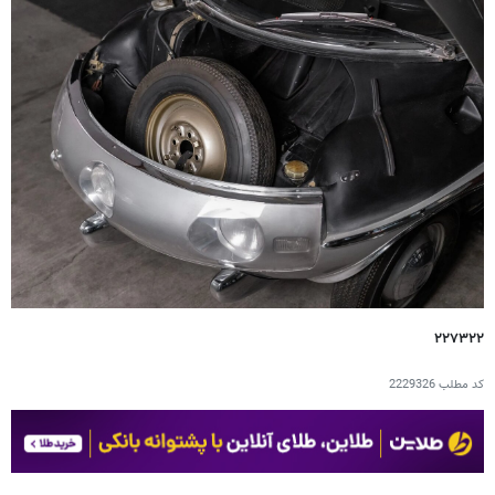
۲۲۷۳۲۲
کد مطلب
2229326