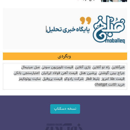
وبگردی
خبرآنلاین
راه نو آنلاین
بازی آنلاین
قیمت تلویزیون سونی
مبل مینیمال
جراح بینی گوشتی
پرشین هتل
قیمت آهن فولاد ایرانیان
اعتبارسنجی بانکی
قیمت طلا امروز
بلیط قطار
شرکت رادوکو
قیمت پروفیل
سایت یوتوتایمز
خرید اکانت chatgpt
نسخه دسکتاپ