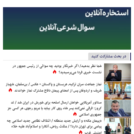
در بحث مشارکت کنید
شما نظر بدهید/ اگر خبرنگار بودید چه سوالی از رئیس جمهور در
نشست خبری فردا می‌پرسیدید؟
نماز جماعت سران ترکیه، عربستان و پاکستان + عکس / بن‌سلمان، شهباز
شریف و اردوغان پس از امضای پیمان دفاع مشترک نماز خواندند
سناتور آمریکایی خواهان ارسال اسلحه برای شورش در ایران شد / تد
کروز: فرقی نمی‌کند پسر شاه روی کار بیاید یا مریم رجوی، هر کسی جز
جمهوری اسلامی
«پیمان مکه» و آرایش جدید منطقه / ائتلاف نظامی جدید اسلامی چه
پیامی برای تهران دارد؟ / مثلث ریاض، آنکارا و اسلام‌آباد علیه خلاء
امنیتی غرب