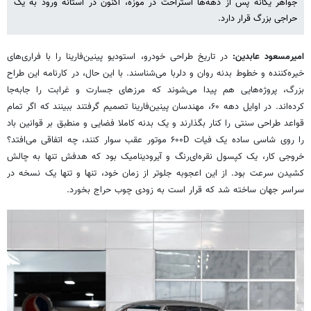
جواهر یگانه‌ پس از دهه‌ها استراحت در موزه، اکنون در آستانه ورود به یک
حراجی بزرگ قرار دارد.
امیرمسعود عابدین:
در تاریخ طراحی خودرو، استودیو پینین‌فارینا را با فراری‌های
خیره‌کننده و خطوط بدنه روان و دلربا می‌شناسند. با این حال، در کارنامه این طراح
بزرگ، پروژه‌هایی هم پیدا می‌شوند که مرزهای جسارت و غرابت را جابه‌جا
کرده‌اند. در اوایل دهه ۶۰، مهندسان پینین‌فارینا تصمیم گرفتند ببینند که اگر تمام
قواعد طراحی سنتی را کنار بگذارند و یک بدنه کاملا فضایی و منطبق بر قوانین باد
را روی شاسی ساده یک فیات ۶۰۰D موتور عقب سوار کنند، چه اتفاقی می‌افتد؟
خروجی کار، یک کپسول نقره‌ای‌رنگ و آیرودینامیک بود که هدفش تنها به چالش
کشیدن سرعت بود. از این اعجوبه جلوتر از زمان خود، تنها و تنها یک نسخه در
سراسر جهان ساخته شد که قرار است به زودی چوب حراج بخورد.