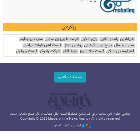
وبگردی
خبرآنلاین
راه نو آنلاین
بازی آنلاین
قیمت تلویزیون سونی
سایت یوتوتایمز
مبل مینیمال
جراح بینی گوشتی
پرشین هتل
قیمت آهن فولاد ایرانیان
اعتبارسنجی بانکی
قیمت طلا امروز
بلیط قطار
شرکت رادوکو
قیمت پروفیل
نسخه دسکتاپ
تمامی حقوق این سایت برای خبرآنلاین محفوظ است. نقل مطالب با ذکر منبع بلامانع است.
Copyright © 2025 khabaronline News Agancy, All rights reserved
طراحی و تولید: نستوه