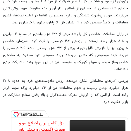
رکوردی تازه بود و شاخص کل با عبور قدرتمند از مرز ۴.۸ میلیون واحد، وارد کانال
جدیدی شد؛ سطحی که بسیاری از فعالان بازار آن را یک مقاومت مهم روانی تلقی
می‌کردند. جریان پرقدرت نقدینگی و برتری محسوس تقاضا در اغلب نمادها، فضای
معاملات را کاملاً صعودی کرد و از ابتدای بازار تا پایان، برتری با خریداران بود.
در پایان معاملات، شاخص کل با رشد بیش از ۱۲۲ هزار واحدی در سطح ۴ میلیون
و ۸۱۸ هزار واحد ایستاد و بازدهی ۲.۶ درصدی را ثبت کرد. هم‌زمان شاخص
هم‌وزن نیز با افزایش قابل توجه بیش از ۳۳ هزار واحدی، رشد ۲.۶ درصدی را
تجربه کرد؛ موضوعی که نشان می‌دهد روند صعودی تنها محدود به نمادهای
شاخص‌ساز نبوده و سهام کوچک و متوسط نیز در این موج رشد مشارکت جدی
داشته‌اند.
بررسی آمارهای معاملاتی نشان می‌دهد ارزش دادوستدهای خرد به حدود ۱۷.۸
هزار میلیارد تومان رسیده و حجم معاملات نیز از ۷۳ میلیارد برگه سهم فراتر
رفته است؛ ارقامی که از افزایش تحرک معامله‌گران و بالا رفتن سطح مشارکت در
بازار حکایت دارد.
ابزار کامل برای اصلاح مو و
صورت (قیمت رو ببینی باور