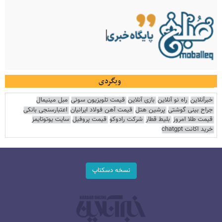
وبگردی
خبرآنلاین
راه نو آنلاین
بازی آنلاین
قیمت تلویزیون سونی
مبل مینیمال
جراح بینی گوشتی
پرشین هتل
قیمت آهن فولاد ایرانیان
اعتبارسنجی بانکی
قیمت طلا امروز
بلیط قطار
شرکت رادوکو
قیمت پروفیل
سایت یوتوتایمز
خرید اکانت chatgpt
نسخه دسکتاپ