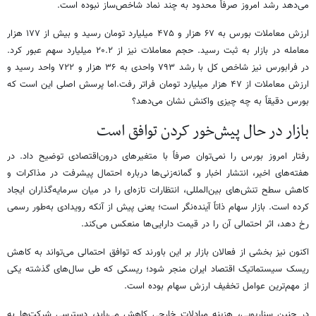
می‌دهد رشد امروز صرفاً محدود به چند نماد شاخص‌ساز نبوده است.
ارزش معاملات بورس به ۶۷ هزار و ۴۷۵ میلیارد تومان رسید و بیش از ۱۷۷ هزار
معامله در بازار به ثبت رسید. حجم معاملات نیز از ۲۰.۲ میلیارد سهم عبور کرد.
در فرابورس نیز شاخص کل با رشد ۷۹۳ واحدی به ۳۶ هزار و ۷۲۲ واحد رسید و
ارزش معاملات از ۴۷ هزار میلیارد تومان فراتر رفت.اما پرسش اصلی این است که
بورس دقیقاً به چه چیزی واکنش نشان می‌دهد؟
بازار در حال پیش‌خور کردن توافق است
رفتار امروز بورس را نمی‌توان صرفاً با متغیرهای درون‌اقتصادی توضیح داد. در
هفته‌های اخیر، انتشار اخبار و گمانه‌زنی‌ها درباره احتمال پیشرفت در مذاکرات و
کاهش سطح تنش‌های بین‌المللی، انتظارات تازه‌ای را در میان سرمایه‌گذاران ایجاد
کرده است. بازار سهام ذاتاً آینده‌نگر است؛ یعنی پیش از آنکه رویدادی به‌طور رسمی
رخ دهد، اثر احتمالی آن را در قیمت دارایی‌ها منعکس می‌کند.
اکنون نیز بخشی از فعالان بازار بر این باورند که توافق احتمالی می‌تواند به کاهش
ریسک سیستماتیک اقتصاد ایران منجر شود؛ ریسکی که طی سال‌های گذشته یکی
از مهم‌ترین عوامل تخفیف ارزش سهام بوده است.
در چنین سناریویی، هزینه مبادلات خارجی کاهش می‌یابد، دسترسی شرکت‌ها به