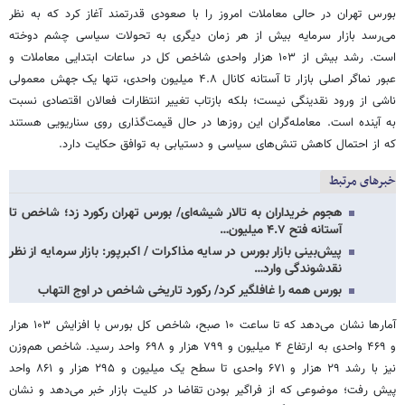
بورس تهران در حالی معاملات امروز را با صعودی قدرتمند آغاز کرد که به نظر
می‌رسد بازار سرمایه بیش از هر زمان دیگری به تحولات سیاسی چشم دوخته
است. رشد بیش از ۱۰۳ هزار واحدی شاخص کل در ساعات ابتدایی معاملات و
عبور نماگر اصلی بازار تا آستانه کانال ۴.۸ میلیون واحدی، تنها یک جهش معمولی
ناشی از ورود نقدینگی نیست؛ بلکه بازتاب تغییر انتظارات فعالان اقتصادی نسبت
به آینده است. معامله‌گران این روزها در حال قیمت‌گذاری روی سناریویی هستند
که از احتمال کاهش تنش‌های سیاسی و دستیابی به توافق حکایت دارد.
خبرهای مرتبط
هجوم خریداران به تالار شیشه‌ای/ بورس تهران رکورد زد؛ شاخص تا
آستانه فتح ۴.۷ میلیون…
پیش‌بینی بازار بورس در سایه مذاکرات / اکبرپور: بازار سرمایه از نظر
نقدشوندگی وارد…
بورس همه را غافلگیر کرد/ رکورد تاریخی شاخص در اوج التهاب
آمارها نشان می‌دهد که تا ساعت ۱۰ صبح، شاخص کل بورس با افزایش ۱۰۳ هزار
و ۴۶۹ واحدی به ارتفاع ۴ میلیون و ۷۹۹ هزار و ۶۹۸ واحد رسید. شاخص هم‌وزن
نیز با رشد ۲۹ هزار و ۶۷۱ واحدی تا سطح یک میلیون و ۲۹۵ هزار و ۸۶۱ واحد
پیش رفت؛ موضوعی که از فراگیر بودن تقاضا در کلیت بازار خبر می‌دهد و نشان