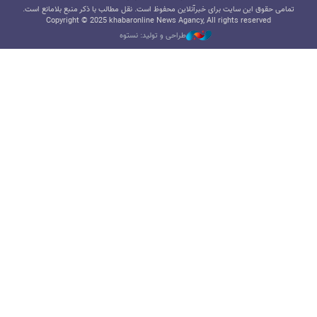
تمامی حقوق این سایت برای خبرآنلاین محفوظ است. نقل مطالب با ذکر منبع بلامانع است.
Copyright © 2025 khabaronline News Agancy, All rights reserved
طراحی و تولید: نستوه