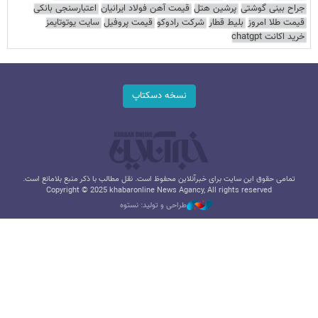
جراح بینی گوشتی
پرشین هتل
قیمت آهن فولاد ایرانیان
اعتبارسنجی بانکی
قیمت طلا امروز
بلیط قطار
شرکت رادوکو
قیمت پروفیل
سایت یوتوتایمز
خرید اکانت chatgpt
نسخه دسکتاپ
تمامی حقوق این سایت برای خبرآنلاین محفوظ است. نقل مطالب با ذکر منبع بلامانع است.
Copyright © 2025 khabaronline News Agancy, All rights reserved
طراحی و تولید: نستوه