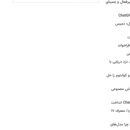
یرفعال و جمینای
گل؛ دمیس
ت
اخواند
ی
زد دریایی با
یاضی و کوانتوم را حل
 هوش مصنوعی
گوگل از Gemini 3.6 Flash رونمایی کرد/ مصرف ۱۷
چرا مدل‌های