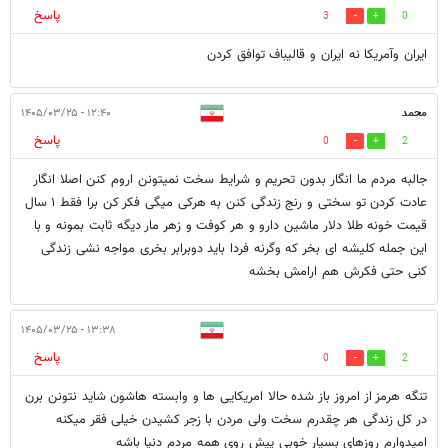
پاسخ
3
0
ایران وآمریکا نه ایران و قالیباف توافق کردن
محمد
۱۲:۴۰ - ۱۴۰۵/۰۳/۲۵
پاسخ
0
2
جالبه مردم ما انگار بدون تحریم و شرایط سخت نمیتونن اروم کنن اصلا انگار
عادت کردن تو سختی و رنج زندگی کنن به هرکی میگی فکر کن برا فقط ۱ سال
قیمت خونه طلا دلار ماشین دارو و هر کوفت و زهر مار دیگه ثابت بمونه و با
این جمله کلیشه ای بخر که وگرنه فردا باید دوبرابر بخری مواجه نشی زندگی
کنی حتی فکرش هم ارامش بخشه
۱۳:۳۸ - ۱۴۰۵/۰۳/۲۵
پاسخ
0
2
تنگه هرمز از امروز باز شده حالا امریکایی ها و وابسته هاشون شاید نتونن برن
در کل زندگی هر چقدرم سخت ولی مردن با زجر کشیدن خیلی فقر میکنه
امیدوارم روزهای بسیار خوبی پیش روی همه مردم دنیا باشه