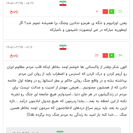
۰۵:۲۶ - ۱۴۰۵/۰۳/۲۵
پاسخ
4
23
یعنی اورانیوم و تنگه ی هرمزو ندادین وجنگ برا همیشه تموم شد؟ اگر
اینطوریه مبارکه در غیر اینصورت نامیمون و نامبارکه
۰۶:۱۶ - ۱۴۰۵/۰۳/۲۵
پاسخ
20
34
الهی شکر.چقدر از پاکستانی ها خوشم اومد بخاطر اینکه قلب مردم مظلوم ایران
رو آروم کردن و درک کردن که استرس و اضطراب باید از روان این مردم
برداشته بشه و در واقع جنگ روانی حاکم بر مغز انسانها رو در وهله اول خاتمه
دادن که از همشون ممنونیم....هیچی مهمتر از امنیت و عدالت نیست برای
مردم در زندگیشون در هر جای دنیا...امیدوارم هیچ جامعه ای جنگ رو تجربه
نکنه از این لحظه به بعد....بخدا پدرمون که هیچ جدول ابادمون درآمد ...تازه
ازین به بعد باید بریم سراغ دردهای لاعلاجمون که سرمون اومد بخاطر همین
جنگ ....خدا کنه باز امید به زندگی به مردم جنگ زده برگرده 🙏🏻