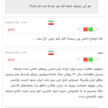
هر کی میخواد امضا کنه باید تو ثنا ثبت نام کنه!!!
۱۱:۲۴ - ۱۴۰۵/۰۳/۲۵
پاسخ
3
8
حالا اوضاع داخلی چی میشه؟ فکر کنم خیلی داغ بشه ...
مجید
۱۱:۳۲ - ۱۴۰۵/۰۳/۲۵
پاسخ
0
16
درتقویم خاطرات مردم ایران خرداد وتیر تداعی روزهای خاصی است ازجمله
پذیرش قطعنامه سال ۶۷ وپایان جنگ خانمانسوزایران وعراق وامسال هم پذیرش
توافق ایران وآمریکا امیدوارم فتح بابی برای ملت ایران بشود امنیت وآرامش
روانی وبهبود معیشت وورود به دوران عقلانی تحقق یابد وشعارهای کاسبان
جنگ وتحریم به باد فراموشی سپرده شود کمترین حق مردم امنیت آزادی شرایط
خوب اقتصادی است