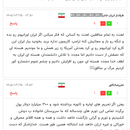
طرفدار ایران جان🇮🇷🇮🇷🇮🇷🇮🇷🇮🇷
۱۳:۵۱ - ۱۴۰۵/۰۳/۲۵
پاسخ
6
1
🇮🇷🇮🇷🇮🇷🇮
لعنت به تمام منافقین لعنت به کسانی که فکر میکنن اگر ایران اورانیوم رو بده
و تنگه رو باز و مجانیش کنه ترامپ کاریمون نداره برید بخونید یبار ایران این
کارو کرد اورانیوم رو پر کرد بعدش آمریکا زد زیر همش و ما موندیم هسته ای
که نصفش از دست دادیم اما مجدد با تلاش دانشمندان هسته ای ایران به
لطف خدا مجدد هسته ای مون رو افزایش دادیم و چشم تموم دشمنارو کور
کردیم مرگ بر منافق✊🏻
علیرضاتکاور
۱۴:۵۲ - ۱۴۰۵/۰۳/۲۵
پاسخ
1
2
یعنی اگر تحریم های اولیه و ثانویه برداشته شود و ۳۰۰ میلیارد دولار پول
برگردد تمامی این تورم های چندساله که ما سرپرستان خانواده ب دوش
کشیدیم و تورم و گرانی بازگشت خاهد داشت و همه و همه اقلام مصرفی و
خوراکی و غیره ارزان خاهد شد انشالله همین طور هست. خداراشکر که دست