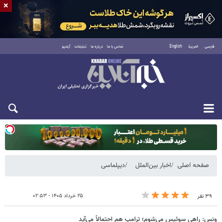
×
فارسی
العربية
English
تماس با ما
درباره ما
تبلیغات
آرشیو
یکشنبه ۱۸ مرداد ۱۴۰۵
صفحه اصلی
اخبار بین‌الملل
دیپلماسی
۲۵ خرداد ۱۴۰۵ - ۰۲:۵۳
۳۹ نفر
ونس: راهی سوئیس می‌شوم؛ ترامپ هم احتمالاً می‌آید