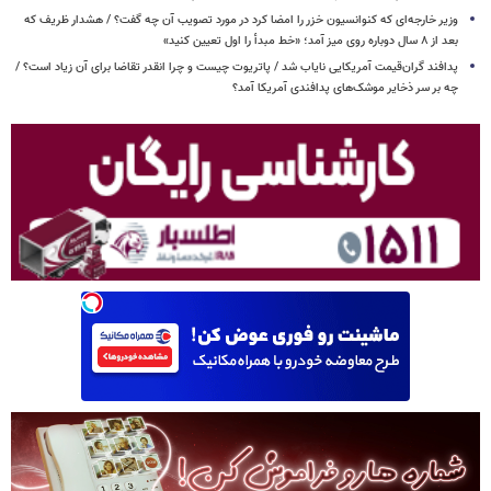
وزیر خارجه‌ای که کنوانسیون خزر را امضا کرد در مورد تصویب آن چه گفت؟ / هشدار ظریف که
بعد از ۸ سال دوباره روی میز آمد؛ «خط مبدأ را اول تعیین کنید»
پدافند گران‌قیمت آمریکایی نایاب شد / پاتریوت چیست و چرا انقدر تقاضا برای آن زیاد است؟ /
چه بر سر ذخایر موشک‌های پدافندی آمریکا آمد؟