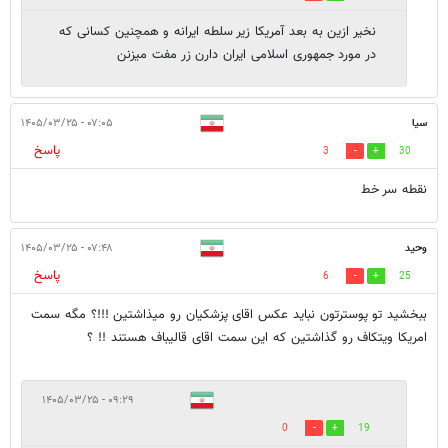
نخیر ازین به بعد آمریکا زیر سلطه ایرانه و همچنین کسانی که
در مورد جمهوری اسلامی ایران دارن زر مفت میزنن
سیا
۰۷:۰۵ - ۱۴۰۵/۰۳/۲۵
پاسخ
3
30
نقطه سر خط
وحید
۰۷:۴۸ - ۱۴۰۵/۰۳/۲۵
پاسخ
6
25
ببخشید تو پوسترتون نباید عکس اقای پزشکیان رو میذاشتین !!!؟ مگه سمت
امریکا ویتکاف رو گذاشتین که این سمت اقای قالیباف هستند !! ؟
۰۹:۲۹ - ۱۴۰۵/۰۳/۲۵
0
19