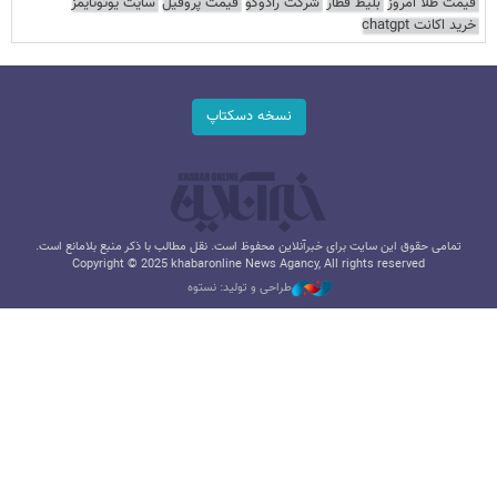
قیمت طلا امروز
بلیط قطار
شرکت رادوکو
قیمت پروفیل
سایت یوتوتایمز
خرید اکانت chatgpt
نسخه دسکتاپ
تمامی حقوق این سایت برای خبرآنلاین محفوظ است. نقل مطالب با ذکر منبع بلامانع است.
Copyright © 2025 khabaronline News Agancy, All rights reserved
طراحی و تولید: نستوه