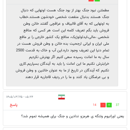
مطمئنن نبود جنگ بهتر از بود جنگ هست اونهایی که دنبال
جنگ هستند بدنبال منفعت شخصی خودشون هستند.خطاب
به اونهایی که به آقای قالیباف و عراقچی گفتند خائن وطن
فروش باید بگم تعریف کلمه این است هر کسی که منافع
شخصی ،مالی،ایدئولوژیک، منافع یک کشور خارجی را بر مافع
ملی ایران و ایرانی ارجحیت بده خائن و وطن فروش هست در
تمام دنیا این تعریف وجود داره.این آب و خاک به قدمت 2500
سال به ما امانت رسیده سعی کنیم اگر بهترش نکردیم
خرابترش نکنیم ما این امانت را باید به آیندگان بسپاریم.کاری
نکنیم که آیندگان در تاریخ از ما به عنوان خائنین و وطن فروش
و بی عرضگان یاد کنند و ما را در ردیف قاجاریه قرار دهند
۰۵:۲۴ - ۱۴۰۵/۰۳/۲۵
پاسخ
14
37
یعنی اورانیوم وتنگه ی هرمزو ندادین و جنگ برای همیشه تموم شد؟