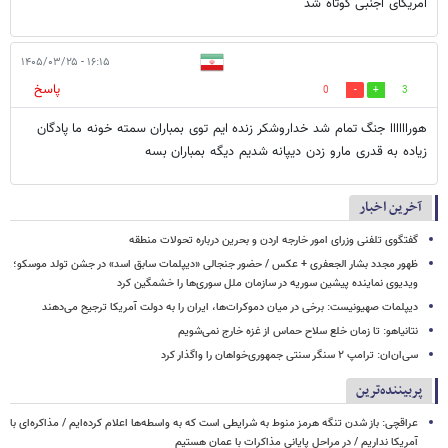
امریکای اجنبی کوتاه شد
۱۶:۱۵ - ۱۴۰۵/۰۳/۲۵
پاسخ
0
3
هوراااااا جنگ تمام شد خداروشکر زنده ایم توی بمباران سمته خونه ما پادگان
زیاده به قدری مارو زدن دیپانه شدیم دیگه بمباران بسه
آخرین اخبار
گفتگوی تلفنی وزرای امور خارجه اردن و بحرین درباره تحولات منطقه
ظهور مجدد بشار الجعفری + عکس / حضور جنجالی «دیپلمات سابق اسد» در جشن تولد موسکو؛
ویدیوی نماینده پیشین سوریه در سازمان ملل سوری‌ها را خشمگین کرد
دیپلمات صهیونیست: برخی در میان دموکرات‌ها، ایران را به دولت آمریکا ترجیح می‌دهند
نتانیاهو: تا زمان خلع سلاح حماس از غزه خارج نمی‌شویم
سی‌ان‌ان: ترامپ ۲ سنگر سنتی جمهوری‌خواهان را واگذار کرد
پربیننده‌ترین
عراقچی: باز شدن تنگه هرمز منوط به شرایطی است که به واسطه‌ها اعلام کرده‌ایم / مذاکره‌ای با
آمریکا نداریم / در مراحل پایانی مذاکرات با عمان هستیم