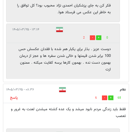
فکر کن به جای پزشکیان احمدی نژاد محبوب بود؟ کل توافق را
به خاطر این عکس می فرستاد هوا.
۱۳:۱۴ - ۱۴۰۵/۰۳/۲۵
2
0
دوست عزیز . بذار برای یکبار هم شده با فقدان عکسش حس
100 برابر شدن قیمتها و خالی شدن سفره ها و عجز از درمان
بهمون دست نده . بهمون کارها برسه کفایت میکنه . ممنون
ازت
نظام
۰۸:۳۶ - ۱۴۰۵/۰۳/۲۵
پاسخ
6
68
فقط باید زندگی مردم نابود میشد و یک عده کشته میشدن لعنت به غرور و
تعصب