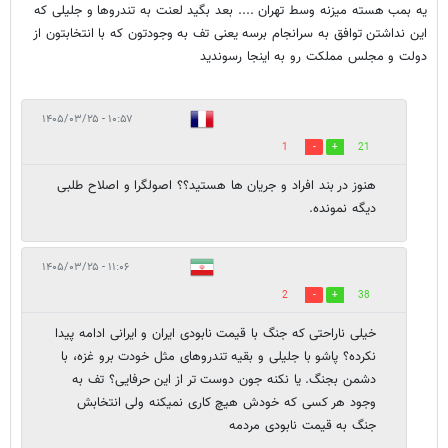
یه بمب هسته میزنه وسط تهران .... بعد بگید لعنت به تندروها و جلیلی که
این نداشتن توافق به سرانجام برسه یعنی تف به وجودتون که با انتخابتون از
دولت و مجلس مملکت رو به اینجا رسوندید
۱۰:۵۷ - ۱۴۰۵/۰۳/۲۵
1
21
هنوز در بند افراد و جریان ها هستید؟؟ اصولگرا و اصلاح طلبی
دیگه نمونده.
۱۱:۰۶ - ۱۴۰۵/۰۳/۲۵
2
38
خیلی ناراحتی که جنگ با قیمت نابودی ایران و ایرانی ادامه پیدا
نکرده؟ پاشو با جلیلی و بقیه تندروهای مثل خودت برو غزه، با
دشمن بجنگ. یا نکنه جون دوست تر از این حرفایی؟ تف به
وجود هر کسی که خودش هیچ کاری نمیکنه ولی انتخابش
جنگ به قیمت نابودی مردمه