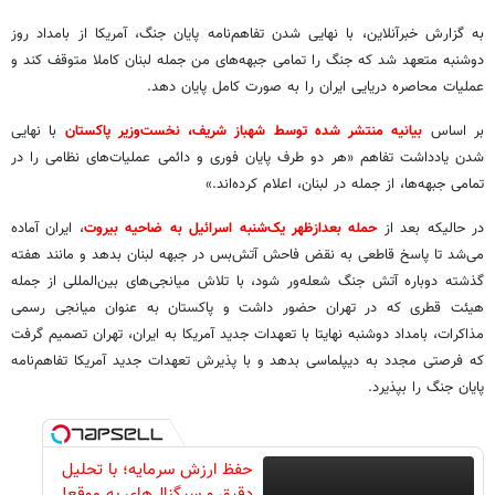
به گزارش خبرآنلاین، با نهایی شدن تفاهم‌نامه پایان جنگ، آمریکا از بامداد روز
دوشنبه متعهد شد که جنگ را تمامی جبهه‌های من جمله لبنان کاملا متوقف کند و
عملیات محاصره دریایی ایران را به صورت کامل پایان دهد.
بر اساس
بیانیه منتشر شده توسط شهباز شریف، نخست‌وزیر پاکستان
با نهایی
شدن یادداشت تفاهم «هر دو طرف پایان فوری و دائمی عملیات‌های نظامی را در
تمامی جبهه‌ها، از جمله در لبنان، اعلام کرده‌اند.»
در حالیکه بعد از
حمله بعدازظهر یک‌شنبه اسرائیل به ضاحیه بیروت
، ایران آماده
می‌شد تا پاسخ قاطعی به نقض فاحش آتش‌بس در جبهه لبنان بدهد و مانند هفته
گذشته دوباره آتش جنگ شعله‌ور شود، با تلاش میانجی‌های بین‌المللی از جمله
هیئت قطری که در تهران حضور داشت و پاکستان به عنوان میانجی رسمی
مذاکرات، بامداد دوشنبه نهایتا با تعهدات جدید آمریکا به ایران، تهران تصمیم گرفت
که فرصتی مجدد به دیپلماسی بدهد و با پذیرش تعهدات جدید آمریکا تفاهم‌نامه
پایان جنگ را بپذیرد.
حفظ ارزش سرمایه؛ با تحلیل
دقیق و سیگنال‌های به موقع!