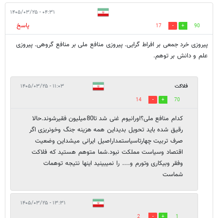
۰۴:۳۱ - ۱۴۰۵/۰۳/۲۵
پاسخ
17
90
پیروزی خرد جمعی بر افراط گرایی. پیروزی منافع ملی بر منافع گروهی. پیروزی
علم و دانش بر توهم.
فلاکت
۱۱:۰۳ - ۱۴۰۵/۰۳/۲۵
14
70
کدام منافع ملی؟اورانیوم غنی شد تا80میلیون فقیرشوند.حالا
رقیق شده باید تحویل بدیداین همه هزینه جنگ وخونریزی اگر
صرف تربیت چهارتاسیاستمداراصیل ایرانی میشداین وضعیت
اقتصاد وسیاست مملکت نبود.شما متوهم هستید که فلاکت
وفقر وبیکاری وتورم و.... را نمیبینید اینها نتیجه توهمات
شماست
۱۳:۳۱ - ۱۴۰۵/۰۳/۲۵
2
1