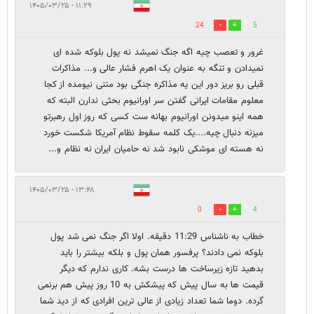
۱۱:۲۹ - ۱۴۰۵/۰۳/۲۵
24
5
غرور و تعصب چیه اگه جنگ نمیشد نه پول بلوکه شده ای
نمیدادن و تنگه به عنوان یک اهرم فشار عالی و... مذاکرات
قبلی رو بریز دور این یه مذاکره جنگی بود متنی نیومده از کجا
معلوم مقامات ایرانی گفتن سر اورانیوم بحثی ندارن البته که
همه اینو میدونن اورانیوم بهانه ست کسی که روز اول رهبرتو
میزنه دنبال چیه....یک کلمه سقوط نظام آمریکا شکست خورد
نه هسته ای موشکی نابود شد نه حامیان ایران نه نظام و...
۱۳:۴۸ - ۱۴۰۵/۰۳/۲۵
0
4
خطاب به ناشناس 11:29 دقیقه. اولا اگر جنگ نمی شد پول
بلوکه نمی دادند؟ پرفسور همان پول و بلکه بیشتر را باید
بدهید تازه زیرساخت ها درست بشه. کاری ندارم که دیگر
قیمت ها به سال پیش که پیشکش به 10 روز پیش هم برنمی
گرده. دوما شما تعداد زیادی از عالی ترین افرادی که از دید شما