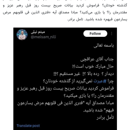
گذشته خودتان؟ فراموش کردید بیانات صریح بیست روز قبل رهبر عزیز و
مقتدرمان را؟ یا بازی می‌کنید؟ مبادا مصداق آیه «فتری الذین فی قلوبهم مرض
یسارعون فیهم» شده باشید. تامل برادر.