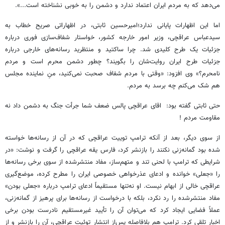
می‌دهد که به مردم ایران اعتماد ندارد و دشمن را به خوبی نشناخته است...».
اما این اظهارات پایانی ندارد؛امیرحسین ثابتی، در اظهاراتی صریح خطاب به
سیدعباس عراقچی، وزیر امور خارجه کشور، خواستار شفاف‌سازی فوری درباره
جزئیات یک طرح کلیدی شد. چرا ساکتید و منتظرید رسانه‌های خارجی درباره
جزئیات طرح ایران روایت‌شان را بگویند؟ چطور دشمن محرم است و مردم
نامحرم؟» وی افزود: «وقتی با مردم شفاف صحبت نمی‌کنید، منِ نماینده مجلس
هم شک می‌کنم چه برسد به مردم.
حتی ثابتی گفته بود: اقای عراقچی پالس ضعف شما جرأت جنگ به دشمن داد نه
مقاومت مردم !
از سوی دیگر، بعد از آنکه ترامپ توییت عراقچی که در آن از رسانه‌ها خواسته
شده بود گمانه‌زنی نکنند را بازنشر کرد، فارس یقه عراقچی را گرفت و نوشت: «در
شرایطی که ترامپ با لحنی تند و متهم‌ساز، مفاد منتشرشده از سوی برخی رسانه‌ها
را «جعلی» خوانده و ادعای عذرخواهی خصوصی ایران را مطرح کرده، موضع‌گیری
عراقچی خالی از ابهام نیست. او نه‌تنها مستقیماً ادعای ترامپ درباره «جعلی بودن»
مفاد منتشرشده را رد نکرد، بلکه با درخواست از رسانه‌ها برای پرهیز از گمانه‌زنی،
عملاً فضایی ایجاد کرد که می‌توان آن را تأیید غیرمستقیم نادرست بودن برخی
اخبار تلقی کرد. ترامپ هم بلافاصله پس‌از انتشار توئیت عراقچی، آن را بازنشر و از