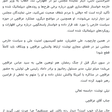
امیرحسین ثابتی، دیگر نماینده مجلس نیز در اظهاراتی تند، خطاب به وزیر امور
خارجه خواستار شفاف‌سازی فوری درباره برخی طرح‌ها و روندهای دیپلماتیک شده و
تأکید کرده است که «وقتی با مردم شفاف صحبت نمی‌کنید، حتی نمایندگان مجلس
نیز دچار تردید می‌شوند». او همچنین در مواضع دیگری، عملکرد عراقچی در حوزه
سیاست خارجی را مورد نقد قرار داده و خواستار پاسخگویی درباره برخی اظهارات و
رویکردهای دیپلماتیک شده است.
در همین چارچوب، علی خضریان، عضو کمیسیون امنیت ملی و سیاست خارجی
مجلس نیز در فضای مجازی نوشت: ارتباط واتساپی عراقچی و ویتکاف باید کاملاً
قطع شود!
در سوی دیگر قبل از جنگ رمضان هم توهین هایی به سید عباس عراقچی
می‌شد؛ میثم نیلی، مدیر مسئول رجانیوز و برادر داماد رئیسی طی توئیتی به حضور
عراقچی در مذاکره با آمریکا واکنش نشان داده و او را متهم به تخطی از فرامین
رهبر شهید کرده است.
نیلی نوشت: «باسمه تعالی
جناب آقای عراقچی
حال مبارک خوب است؟ دیدار رده بالای غیر مستقیم؟ چرا عبرت نمی گیرید از