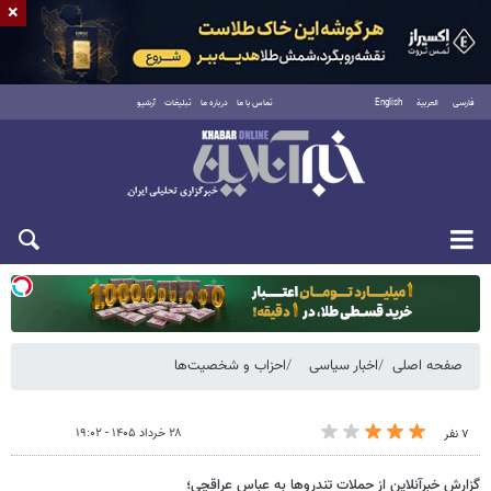
×
فارسی
العربية
English
تماس با ما
درباره ما
تبلیغات
آرشیو
یکشنبه ۱۸ مرداد ۱۴۰۵
صفحه اصلی
اخبار سیاسی
احزاب و شخصیت‌ها
۲۸ خرداد ۱۴۰۵ - ۱۹:۰۲
۷ نفر
گزارش خبرآنلاین از حملات تندروها به عباس عراقچی؛