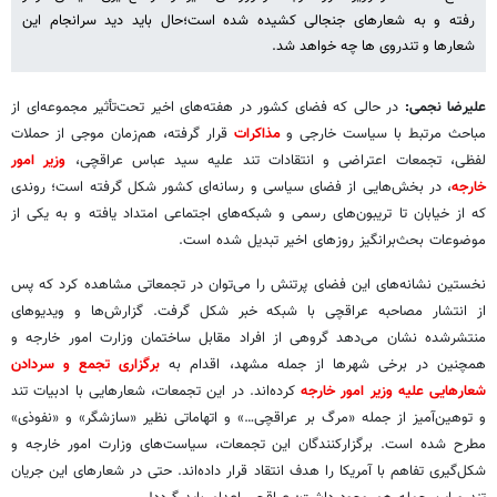
رفته و به شعارهای جنجالی کشیده شده است؛حال باید دید سرانجام این
شعارها و تندروی ها چه خواهد شد.
علیرضا نجمی:
در حالی که فضای کشور در هفته‌های اخیر تحت‌تأثیر مجموعه‌ای از
مباحث مرتبط با سیاست خارجی و
مذاکرات
قرار گرفته، هم‌زمان موجی از حملات
لفظی، تجمعات اعتراضی و انتقادات تند علیه سید عباس عراقچی،
وزیر امور
خارجه
، در بخش‌هایی از فضای سیاسی و رسانه‌ای کشور شکل گرفته است؛ روندی
که از خیابان تا تریبون‌های رسمی و شبکه‌های اجتماعی امتداد یافته و به یکی از
موضوعات بحث‌برانگیز روزهای اخیر تبدیل شده است.
نخستین نشانه‌های این فضای پرتنش را می‌توان در تجمعاتی مشاهده کرد که پس
از انتشار مصاحبه عراقچی با شبکه خبر شکل گرفت. گزارش‌ها و ویدیوهای
منتشرشده نشان می‌دهد گروهی از افراد مقابل ساختمان وزارت امور خارجه و
همچنین در برخی شهرها از جمله مشهد، اقدام به
برگزاری تجمع و سردادن
شعارهایی علیه وزیر امور خارجه
کرده‌اند. در این تجمعات، شعارهایی با ادبیات تند
و توهین‌آمیز از جمله «مرگ بر عراقچی…» و اتهاماتی نظیر «سازشگر» و «نفوذی»
مطرح شده است. برگزارکنندگان این تجمعات، سیاست‌های وزارت امور خارجه و
شکل‌گیری تفاهم با آمریکا را هدف انتقاد قرار داده‌اند. حتی در شعارهای این جریان