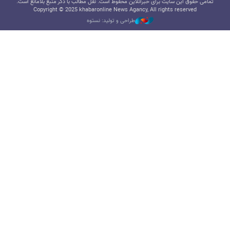
تمامی حقوق این سایت برای خبرآنلاین محفوظ است. نقل مطالب با ذکر منبع بلامانع است.
Copyright © 2025 khabaronline News Agancy, All rights reserved
طراحی و تولید: نستوه