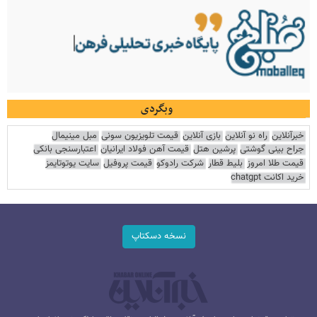
وبگردی
خبرآنلاین
راه نو آنلاین
بازی آنلاین
قیمت تلویزیون سونی
مبل مینیمال
جراح بینی گوشتی
پرشین هتل
قیمت آهن فولاد ایرانیان
اعتبارسنجی بانکی
قیمت طلا امروز
بلیط قطار
شرکت رادوکو
قیمت پروفیل
سایت یوتوتایمز
خرید اکانت chatgpt
نسخه دسکتاپ