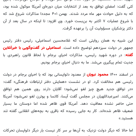
کنی گفت: امضای توافق به بعد از انتخابات میان دوره‌ای آمریکا موکول شده بود،
که به دلیل حوادث مهر ماه مردد شدند. بهمن ۴۰۱ مجددا مذاکرات شروع شد که
با شروع عملیات ۷ اکتبر به بن‌بست خورد. وی افزود: تا اینکه در سال بعد از آن
دکتر پزشکیان مسؤولیت آن را برعهده گرفت.
این شبیه به همان روایتی است که غلامحسین اسماعیلی، رئیس دفتر رئیس
جمهور در دولت سیزدهم توضیح داده است.
اسماعیلی در گفت‌وگویی با خبرآنلاین
گفته
: در دوره شهید رئیسی، مذاکرات احیای برجام با لحاظ قانون راهبردی با
جدیت تمام پیگیری می‌شد. ما به دنبال احیای برجام بودیم.
در اسفند ۱۴۰۰
محمود نبویان
از معدود دلواپسانی بود که با احیای برجام در دولت
رئیسی هم مخالفت کرد. او در نشست «همایش دفتر ارتباطات فرهنگی» گفت:
«در توافق جدید هیچ چیز لغو نمی‌شود؛ آقایان دارند روی همین هم توافق
می‌کنند. امیرعبداللهیان در مجلس گفت آیسا، کاتسا و یوترن لغو نمی‌شود؛ آمریکا
حتی حاضر نشده معافیت دهد. آمریکا قوی ظاهر شده اما دوستان ما بسیار
ضعیف ظاهر شده‌اند. کار به جایی رسیده که باقری به بچه‌های انقلابی گفته تند
هستید.»
اما حالا که دیگر دولت نزدیک به آن‌ها بر سر کار نیست بار دیگر دلواپسان تحرکات