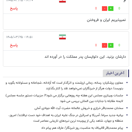
م
۱۹:۳۰ - ۱۴۰۵/۰۳/۲۵
پاسخ
0
0
نمیپذیریم ایران و فروختن
۱۹:۵۱ - ۱۴۰۵/۰۳/۲۵
پاسخ
0
0
دارشان بزنید. این دلواپسان پدر مملکت را در آورده اند
آخرین اخبار
معاون پزشکیان: رسانه، زمانی ارزشمند و اثرگذار است که آزادانه، شجاعانه و مسئولانه بگوید و
بنویسد/ دولت هرگز از خبرنگاران نمی‌خواهد نقد را کنار بگذارند
جلسات وبیناری مجلس این هفته چه روزهایی برگزار می شود؟/ جزییات دستور جلسه مجلس/
لایحه مقابله با جنایات بین المللی بررسی می شود
سخنان محمدباقر خرازی و خروش عالمانه حضرت آیت الله جوادی آملی
بیانیه جدید سپاه/ آمریکا و اسرائیل در جنگ علیه ایران به اهداف خود دست نیافتند/ امروز،
منطقه و جهان، شاهد یکی از پیچیده ترین نبردهای تاریخی معاصر است
پیام محمدباقر قالیباف به مناسبت روز خبرنگار/ عارف هم پیام داد