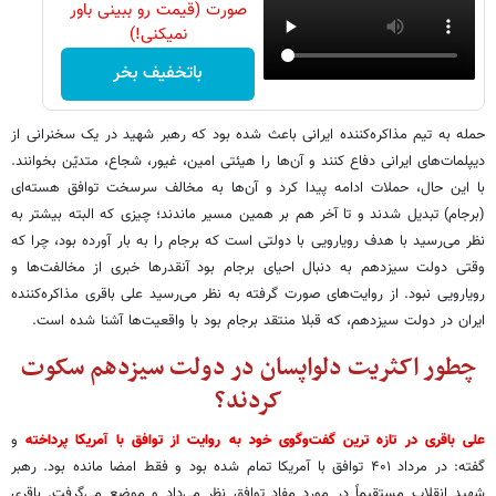
صورت (قیمت رو ببینی باور
نمیکنی!)
باتخفیف بخر
حمله به تیم مذاکره‌کننده ایرانی باعث شده بود که رهبر شهید در یک سخنرانی از
دیپلمات‌های ایرانی دفاع کنند و آن‌ها را هیئتی امین، غیور، شجاع، متدیّن بخوانند.
با این حال، حملات ادامه پیدا کرد و آن‌ها به مخالف سرسخت توافق هسته‌ای
(برجام) تبدیل شدند و تا آخر هم بر همین مسیر ماندند؛ چیزی که البته بیشتر به
نظر می‌رسید با هدف رویارویی با دولتی است که برجام را به بار آورده بود، چرا که
وقتی دولت سیزدهم به دنبال احیای برجام بود آنقدرها خبری از مخالفت‌ها و
رویارویی نبود. از روایت‌های صورت گرفته به نظر می‌رسید علی باقری مذاکره‌کننده
ایران در دولت سیزدهم، که قبلا منتقد برجام بود با واقعیت‌ها آشنا شده است.
چطور اکثریت دلواپسان در دولت سیزدهم سکوت
کردند؟
علی باقری در تازه ترین گفت‌وگوی خود به روایت از توافق با آمریکا پرداخته
و
گفته: در مرداد ۴۰۱ توافق با آمریکا تمام شده بود و فقط امضا مانده بود. رهبر
شهید انقلاب مستقیماً در مورد مفاد توافق نظر می‌داد و موضع می‌گرفت. باقری