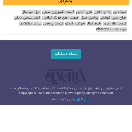
وبگردی
خبرآنلاین
راه نو آنلاین
بازی آنلاین
قیمت تلویزیون سونی
مبل مینیمال
جراح بینی گوشتی
پرشین هتل
قیمت آهن فولاد ایرانیان
اعتبارسنجی بانکی
قیمت طلا امروز
بلیط قطار
شرکت رادوکو
قیمت پروفیل
سایت یوتوتایمز
خرید اکانت chatgpt
نسخه دسکتاپ
تمامی حقوق این سایت برای خبرآنلاین محفوظ است. نقل مطالب با ذکر منبع بلامانع است.
Copyright © 2025 khabaronline News Agancy, All rights reserved
طراحی و تولید: نستوه