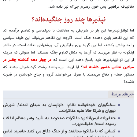
«قالیباف عراقچی پس خون رهبرم چی؟» نیز داده شد.
نپذیرها چند روز جنگیده‌اند؟
اما توافق‌نپذیرها این بار در شرایطی به مخالفت با دیپلماسی و تفاهم برآمده اند
که این تفاهم پایان دهنده جنگ است. اگرچه این تفاهم می‌تواند این طیف سیاسی
را به چالش بکشد، اما این گروه برای جایگزینی آن، پیشنهادی نداده است. در ظاهر
اینگونه به نظر می‌رسد که آن‌ها به دنبال تداوم جنگ هستند؛ اما سوالی که هریک
از این توافق‌نپذیرها باید پاسخ دهند این است که
در چهار دهه گذشته چقدر در
میادین نظامی حضور داشته اند
؟ آیا آن‌ها می‌خواهند پشت‌ گودنشینان باشند که
دستور حمله و دفاع می‌دهند یا صرفا می‌خواهند گروه و جناح خودشان در قدرت
باشند؟
خبرهای مرتبط
سخنگویان خودخوانده نظام؛ دلواپسان به میدان آمدند/ شورش
نبویان و شرکا حالا علیه مذاکرات…
جعفرزاده ایمن‌آبادی: مذاکرات صددرصد به تأیید رهبر معظم انقلاب
رسیده است/ حقیقت‌پور:…
کسانی که با مذاکره مخالفند و از جنگ دفاع می کنند حاضرند لباس