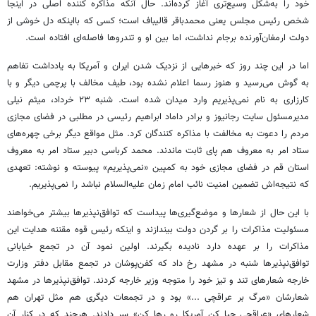
خود را به‌شکل وسیع‌تری آغاز کرده‌اند. حال آنکه مذاکره کننده اصلی در اینجا
شخص رئیس مجلس یعنی محمدباقر قالیباف است؛ کسی که بااینکه دل خوشی از
دولت ارمغان‌آورنده برجام نداشت، اما بین او و تندروها فاصله‌ای افتاده است.
اما در این چند روز که خبرهایی از نزدیک شدن ایران و آمریکا به یادداشت تفاهم
به گوش می‌رسید و هنوز رسما اعلام نشده بود، طیف مخالف با پرچمی دیگر و با
کارزاری به نام نمی‌پذیریم وارد میدان شده است. شنبه ۲۳ خرداد، میثم نیلی
مدیرمسئول سایت رجانیوز و برادر داماد ابراهیم رئیسی در مطلبی در فضای مجازی
مردم را دعوت به مخالفت با مذاکره کنندگان کرد. مثل مواقع دیگر برخی چهره‌های
ستاد امر به معروف هم پای ثابت ماندند. محمد کرباسی دبیر ستاد امر به معروف
استان قم در فضای مجازی خود به کمپین «نمی‌پذیریم» پیوسته و نوشته: تعهدی
که نتیجه‌اش تضمین امنیت نائب امام زمان علیه‌السلام نباشد را نمی‌پذیریم.
با این حال از شعارها و موضع‌گیری‌ها پیداست که توافق‌نپذیرها بیشتر می‌خواهند
مسئولیت مذاکرات را بر گردن دولت بیندازند و اینکه رئیس قوه مقننه هدایت این
مذاکرات را بر عهده دارد نادیده بگیرند. اولین نمود آن در تجمع خیابانی
توافق‌نپذیرها شنبه در مشهد رخ داد که کفن‌پوشان در تجمع مقابل دفتر وزارت
خارجه شعارهای تند و تیز خود را متوجه وزیر خارجه کردند. توافق‌نپذیرها در مشهد
شعارشان «مرگ بر عراقچی ...» بود و در تجمعات دیگری هم مثل تهران هم
شعارهای «عراقچی حیا کن آمریکا رو رها کن» سر دادند. هرچند که در کنار آن