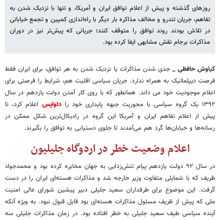
روزهای گذشته و پیش از اعلام توافق ایران و آمریکا، و تنها با نزدیک شدن به
تفاهم، جریان‌ تندرو و مخالف مذاکره بار دیگر با راه‌اندازی کمپین‌ و تجمع خیابانی
در تلاش بودند روند توافق را متوقف کنند؛ جریانی که پیش‌تر نیز در دوران
مذاکرات برجام نقش مشابهی ایفا کرده بود.
کیاوش حافظی _
جدی شدن مذاکرات یا نزدیک شدن به هر توافق، برای ایران فقط
فرصت دیپلماتیک به همراه ندارد. جریان سیاسی اقلیت هم، شرایط را فرصتی برای
اعلام موجودیت خود می داند. همانطور که با روی کار آمدن دولت یازدهم در سال
۱۳۹۲ یک گروه سیاسی با محوریت جبهه پایداری خود را
دلواپس
اعلام کرد، تا
پیش از اعلام تفاهم ایران و آمریکا این گروه در رادیکال‌ترین شکل ممکن در
رسانه‌ها و خیابان‌ها گرد هم می‌آمدند تا جلوی دستیابی به توافق را بگیرند.
اعلام وضعیت خطر در اردوگاه جلیلیون
در سال ۹۲ دولت یازدهم پیام تنش‌زدایی به جهان مخابره کرده بود و محمدجواد
ظریف که با شمایلی متفاوت وزیر خارجه شد و مذاکرات هسته‌ای ایران را در دست
گرفت. این موضوع برای طرفداران سعید جلیلی دبیر پیشین شورای عالی امنیت
ملی که پیش از ظریف مسئول مذاکرات هسته‌ای بود قابل قبول نبود. به ویژه آنکه
آینده سیاسی طیف سعید جلیلی به خطر افتاده بود. در زمان مذاکرات جلیلی سه