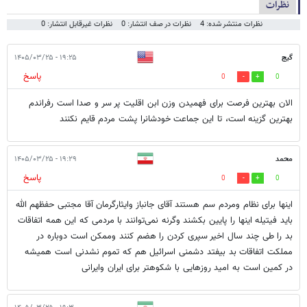
نظرات
نظرات منتشر شده: 4
نظرات در صف انتشار: 0
نظرات غیرقابل انتشار: 0
گیج
۱۹:۲۵ - ۱۴۰۵/۰۳/۲۵
پاسخ
0
0
الان بهترین فرصت برای فهمیدن وزن ابن اقلیت پر سر و صدا است رفراندم
بهترین گزینه است، تا این جماعت خودشانرا پشت مردم قایم نکنند
محمد
۱۹:۲۹ - ۱۴۰۵/۰۳/۲۵
پاسخ
0
0
اینها برای نظام ومردم سم هستند آقای جانباز وایثارگرمان آقا مجتبی حفظهم الله
باید فیتیله اینها را پایین بکشند وگرنه نمی‌توانند با مردمی که این همه اتفاقات
بد را طی چند سال اخیر سپری کردن را هضم کنند وممکن است دوباره در
مملکت اتفاقات بد بیفتد دشمنی اسرائیل هم که تموم نشدنی است همیشه
در کمین است به امید روزهایی با شکوهتر برای ایران وایرانی