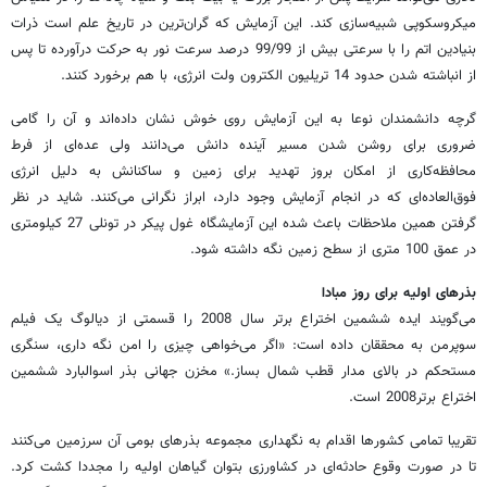
میکروسکوپی شبیه‌سازی کند. این آزمایش که گران‌ترین در تاریخ علم است ذرات
بنیادین اتم را با سرعتی بیش از 99/99 درصد سرعت نور به حرکت درآورده تا پس
از انباشته شدن حدود 14 تریلیون الکترون ولت انرژی، با هم برخورد کنند.
گرچه دانشمندان نوعا به این آزمایش روی خوش نشان داده‌اند و آن را گامی
ضروری برای روشن شدن مسیر آینده دانش می‌دانند ولی عده‌ای از فرط
محافظه‌کاری از امکان بروز تهدید برای زمین و ساکنانش به دلیل انرژی
فوق‌العاده‌ای که در انجام آزمایش وجود دارد، ابراز نگرانی می‌کنند. شاید در نظر
گرفتن همین ملاحظات باعث شده این آزمایشگاه غول پیکر در تونلی 27 کیلومتری
در عمق 100 متری از سطح زمین نگه داشته شود.
بذرهای اولیه برای روز مبادا
می‌گویند ایده ششمین اختراع برتر سال 2008 را قسمتی از دیالوگ یک فیلم
سوپرمن به محققان داده است: «اگر می‌خواهی چیزی را امن نگه داری، سنگری
مستحکم در بالای مدار قطب شمال بساز.» مخزن جهانی بذر اسوالبارد ششمین
اختراع برتر2008 است.
تقریبا تمامی کشورها اقدام به نگهداری مجموعه بذرهای بومی آن سرزمین می‌کنند
تا در صورت وقوع حادثه‌ای در کشاورزی بتوان گیاهان اولیه را مجددا کشت کرد.