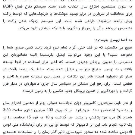
به عنوان هشتمین اختراع سال انتخاب شده است. سیستم دفاع فعال (ASP)
برای محافظت از سربازان در برابر تهدید موشک‌ها یا نارنجک‌هایی که توسط راکت
پیش رانده می‌شوند، طراحی شده است. این سیستم نزدیک شدن راکت را
تشخیص می‌دهد و آن را پس از رهگیری، با شلیک موشکی نابود می‌کند.
به فضا ای‌میل بفرستید!
هیچ می دانستید که در فضا حتی اگر با تمام نیرو فریاد بزنید کسی صدای شما را
نخواهد شنید؟ با این وجود می‌توانید ایمیل بفرستید! البته فضانوردان این
دسترسی را مدیون پروتکل جدیدی هستند که اخیرا برای استفاده در آنجا توسعه
یافته و به نهمین اختراع برتر سال تبدیل شده است. حفظ یک ارتباط باثبات در
مدار کار دشواری است، بنابر این اینترنت در محلی بین سیارات همراه با تاخیر و
قطعی است. برای رفع این مشکل در سپتامبر سال جاری ماهواره‌ای در مدار قرار
گرفت و با بهره‌گیری از همین پروتکل جدید عکسی را به زمین فرستاد.
از نظر تایم، سریعترین کامپیوتر جهان نتوانسته عنوانی بهتر از دهمین اختراع سال
را به خود اختصاص دهد. «رودرانر»، ابر کامپیوتر 133 میلیون دلاری ساعت 3:30
بامداد 26 می، مرز پتافلاپ را پشت سر گذاشت و 10 به قوه 15 محاسبه را در
یک ثانیه انجام داد. این ابر کامپیوتر که توسط آی بی ام برای آزمایشگاه ملی لوس
آلاموس ساخته شده به منظور شبیه‌سازی تاثیر گذر زمان را بر تسلیحات هسته‌ای