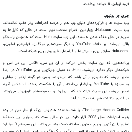
فرود آپولوی 6 خواهد پرداخت.
چیزی جز یوتیوب
وب سایت ها و فرآورده‌های دنیای وب هم از عرصه اختراعات برتر عقب نمانده‌اند.
وب سایت Hulu.com، چهارمین اختراع منتخب تایم است. در حالی که کابل‌ها به
تدریج در حال حذف شدن هستند، این وب سایت Hulu است که همچنان پاسخگو
باقی می‌ماند. بر خلاف YouTube و دیگر سایت‌های بارگذاری فیلم‌های آماتوری،
Hulu.com سایتی برای نمایش‌ها و فیلم‌های تلویزیونی روی شبکه است.
برنامه‌هایی که این سایت پخش می‌کند از ان بی سی، فاکس، پی بی اس و
شبکه‌های دیگر تغذیه می‌شود. Hulu، به عنوان جایگزینی برای YouTube، در ابتدا
تصور می‌شد که تقلیدی از آن باشد که می‌خواهد بدون هر گونه ابتکار و توانایی
به مبارزه با YouTube پرطرفدار پرداخته و آن را شکست بدهد. اما عکس آنچه
تصور می‌شد، این سایت اثبات کرد که سریال‌ها و مجموعه‌های تلویزیونی می‌توانند
در فضای اینترنت هم به نمایش درآیند.
The Large Hadron Collider، یا شتاب‌دهنده هادرونی بزرگ از نظر تایم در رده
پنجم اختراعات سال 2008 قرار دارد. این در حالی ‌است که بسیاری این دستگاه
عظیم را بزرگترین و پیچیده‌ترین ساخته دست بشر می‌دانند. این سیستم 9 میلیارد
دلاری می‌تواند شرایط پس از انفجار بزرگ یا بیگ بنگ و سیاه چاله‌ها را در مقیاس