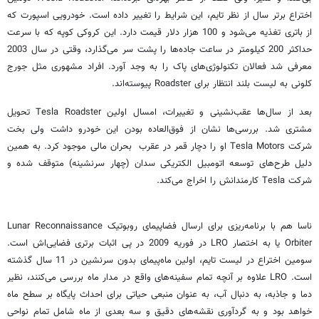
اختراع برتر سال از نظر تایم، این شرایط را تغییر داده است. خودرویی اسپورت که
از باتری تغذیه می‌شود و 100 هزار دلار قیمت دارد. این کروکی کوپه که با سرعت
حداکثر 200 کیلومتر در ساعت جاده‌ها را پشت سر می‌گذارد، وقتی در سال 2003
معرفی شد فعالان تکنولوژی‌های پاک را به وجد آورد. افراد مشهوری مثل جورج
کلونی به لیست بلند انتظار برای Roadster پیوسته‌اند.
بعد از سال‌ها عقب‌نشینی و تغییرات، امسال اولین Tesla Roadster تحویل
مشتری شد. بررسی‌ها نشان از فوق‌العاده بودن این خودرو داشت ولی بخت
شرکت Tesla Motors او را دچار قمر در عقرب بحران مالی موجود کرد. به همین
دلیل طرح‌های توسعه اتومبیل الکتریکی سدان (چهار سرنشینه) متوقف شده و
شرکت Tesla کارمندانش را اخراج می‌کند.
ناسا هم با برنامه‌ریزی برای ارسال فضاپیمای روبوتیک Lunar Reconnaissance
Orbiter یا به اختصار LRO در فوریه 2009 در پی اثبات برتری فضایی‌اش است.
سومین اختراع در لیست تایم، اولین ماه‌پیمای بدون سرنشین در 11 سال گذشته
است. LRO علاوه بر آنچه تمام سفینه‌های واقع در مدار ماه بررسی می‌کنند، نظیر
دما و جاذبه، به دنبال آب، به عنوان منبعی حیاتی برای احداث پایگاه بر سطح ماه
خواهد بود و به گردآوری نقشه‌های دقیق و سه بعدی از ماه شامل تمام نواحی