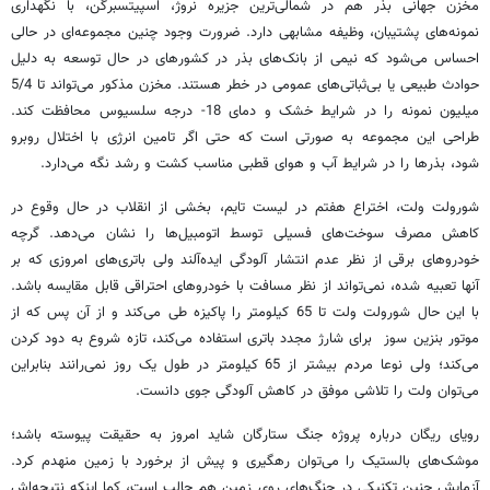
مخزن جهانی بذر هم در شمالی‌ترین جزیره نروژ، اسپیتسبرگن، با نگهداری
نمونه‌های پشتیبان، وظیفه مشابهی دارد. ضرورت وجود چنین مجموعه‌ای در حالی
احساس می‌شود که نیمی از بانک‌های بذر در کشورهای در حال توسعه به دلیل
حوادث طبیعی یا بی‌ثباتی‌های عمومی در خطر هستند. مخزن مذکور می‌تواند تا 5/4
میلیون نمونه را در شرایط خشک و دمای 18- درجه سلسیوس محافظت کند.
طراحی این مجموعه به صورتی است که حتی اگر تامین انرژی با اختلال روبرو
شود، بذرها را در شرایط آب و هوای قطبی مناسب کشت و رشد نگه می‌دارد.
شورولت ولت، اختراع هفتم در لیست تایم، بخشی از انقلاب در حال وقوع در
کاهش مصرف سوخت‌های فسیلی توسط اتومبیل‌ها را نشان می‌دهد. گرچه
خودروهای برقی از نظر عدم انتشار آلودگی ایده‌آلند ولی باتری‌های امروزی که بر
آنها تعبیه شده، نمی‌تواند از نظر مسافت با خودروهای احتراقی قابل مقایسه باشد.
با این حال شورولت ولت تا 65 کیلومتر را پاکیزه طی می‌کند و از آن پس که از
موتور بنزین سوز برای شارژ مجدد باتری استفاده می‌کند، تازه شروع به دود کردن
می‌کند؛ ولی نوعا مردم بیشتر از 65 کیلومتر در طول یک روز نمی‌رانند بنابراین
می‌توان ولت را تلاشی موفق در کاهش آلودگی جوی دانست.
رویای ریگان درباره پروژه جنگ ستارگان شاید امروز به حقیقت پیوسته باشد؛
موشک‌های بالستیک را می‌توان رهگیری و پیش از برخورد با زمین منهدم کرد.
آزمایش چنین تکنیکی در جنگ‌های روی زمین هم جالب است، کما اینکه نتیجه‌اش