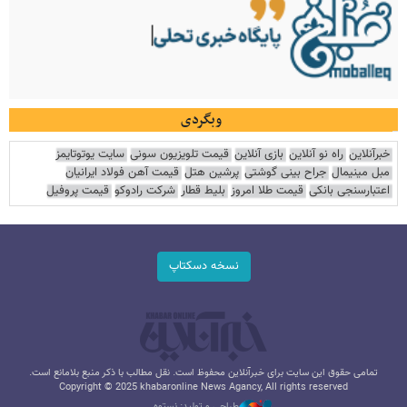
وبگردی
خبرآنلاین
راه نو آنلاین
بازی آنلاین
قیمت تلویزیون سونی
سایت یوتوتایمز
مبل مینیمال
جراح بینی گوشتی
پرشین هتل
قیمت آهن فولاد ایرانیان
اعتبارسنجی بانکی
قیمت طلا امروز
بلیط قطار
شرکت رادوکو
قیمت پروفیل
نسخه دسکتاپ
تمامی حقوق این سایت برای خبرآنلاین محفوظ است. نقل مطالب با ذکر منبع بلامانع است.
Copyright © 2025 khabaronline News Agancy, All rights reserved
طراحی و تولید: نستوه