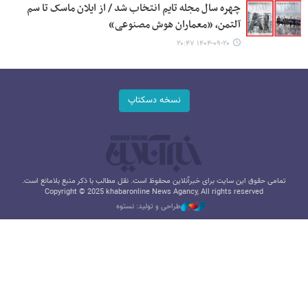
چهره سال مجله تایم انتخاب شد / از ایلان ماسک تا سم
آلتمن، «معماران هوش مصنوعی»
۱۴۰۴-۰۹-۲۰ ۲۰:۴۷
نسخه دسکتاپ
تمامی حقوق این سایت برای خبرآنلاین محفوظ است. نقل مطالب با ذکر منبع بلامانع است.
Copyright © 2025 khabaronline News Agancy, All rights reserved
طراحی و تولید: نستوه