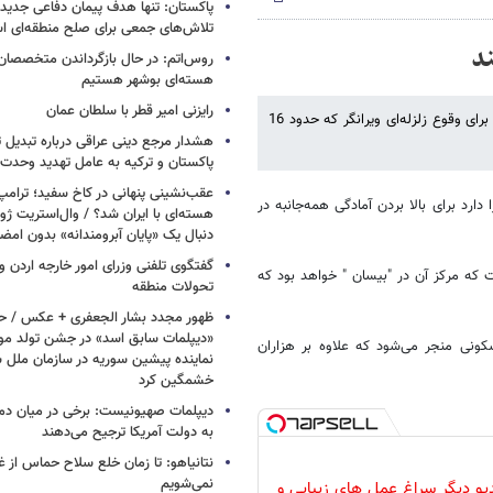
پاکستان: تنها هدف پیمان دفاعی جدید
تلاش‌های جمعی برای صلح منطقه‌ای 
ند
روس‌اتم: در حال بازگرداندن متخصصان 
هسته‌ای بوشهر هستیم
رایزنی امیر قطر با سلطان عمان
فارس: بر اساس پیش‌بینی یک موسسه زلزله‌نگاری، رژیم صهیونیستی خود را برای وقوع زلزله‌ای ویرانگر که حدود 16
هشدار مرجع دینی عراقی درباره تبدیل 
پاکستان و ترکیه به عامل تهدید وحدت 
عقب‌نشینی پنهانی در کاخ سفید؛ ترامپ
رد برای بالا بردن آمادگی همه‌جانبه در
هسته‌ای با ایران شد؟ / وال‌استریت ژور
دنبال یک «پایان آبرومندانه» بدون امض
گفتگوی تلفنی وزرای امور خارجه اردن و 
که مرکز آن در "بیسان " خواهد بود که
تحولات منطقه
ظهور مجدد بشار الجعفری + عکس / ح
«دیپلمات سابق اسد» در جشن تولد مو
ونی منجر می‌شود که علاوه بر هزاران
نماینده پیشین سوریه در سازمان ملل س
خشمگین کرد
دیپلمات صهیونیست: برخی در میان دموکر
به دولت آمریکا ترجیح می‌دهند
نتانیاهو: تا زمان خلع سلاح حماس از غ
نمی‌شویم
دیو دیگر سراغ عمل های زیبایی و