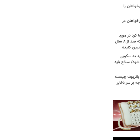
مهوری‌خواهان را
‌خواهان در
 کرد در مورد
تصویب آن چه گفت؟ / هشدار ظریف که بعد از ۸ سال
عیین کنید»
اید به سکویی
شود/ سلاح باید
/ پاتریوت چیست
چه بر سر ذخایر