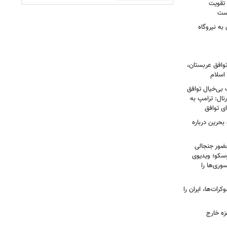
 تقویت
است
به نیروگاه
توافق عربستان،
اسلام
 بی‌خیال توافق
نال: ترامپ به
ای توافق
بحرین درباره
ضور جنجالی
سکو؛ ویدیوی
وری‌ها را
ات‌ها، ایران را
زه خارج