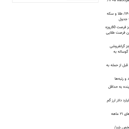
قیمت دلار، یورو و سایر ارزها امروز ۱۹ مردادماه ۱۴۰۵/
قیمت طلا و سکه امروز ۱۹ مردادماه ۱۴۰۵/ طلا و سکه
 جدول
توافق ایران و عمان و بازشدن تنگه هرمز فرصت 60روزه
این فرصت طلایی
ز گرانفروشی
گوساله به
د هواگردها ٣٠ دقیقه قبل از حمله به
و رتبه‌ها
ی‌ها تا ۲ هفته آینده به حداقل
ییسه اتاق بازرگانی:۱۰۰ میلیارد دلار ارز گم
پشت‌پرده خریدهای طلایی چین/ خریدهای ۲۱ ماهه
مشخص شد/