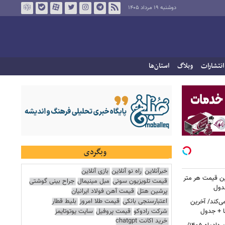
دوشنبه ۱۹ مرداد ۱۴۰۵
انتشارات
وبلاگ
استان‌ها
وبگردی
خبرآنلاین
راه نو آنلاین
بازی آنلاین
ن قیمت هر متر
قیمت تلویزیون سونی
مبل مینیمال
جراح بینی گوشتی
جدول
پرشین هتل
قیمت آهن فولاد ایرانیان
اعتبارسنجی بانکی
قیمت طلا امروز
بلیط قطار
ی‌کند/ آخرین
شرکت رادوکو
قیمت پروفیل
سایت یوتوتایمز
ا + جدول
خرید اکانت chatgpt