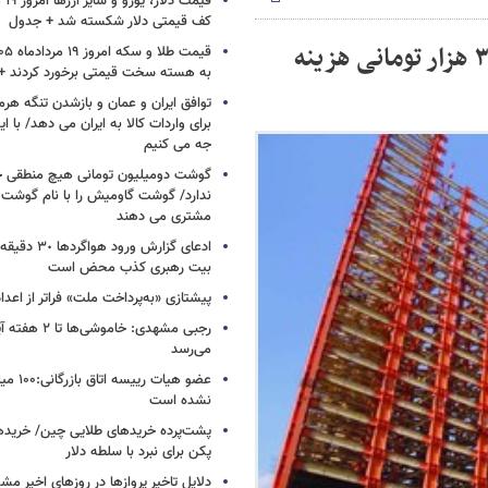
کف قیمتی دلار شکسته شد + جدول
معاون وزیر راه و شهرسازی خبر داد: کاهش ۳۰۰ هزار تومانی هزینه
به هسته سخت قیمتی برخورد کردند +
برای واردات کالا به ایران می دهد/ با 
جه می کنیم
گوشت دومیلیون تومانی هیچ منطقی ج
ندارد/ گوشت گاومیش را با نام گوشت 
مشتری می دهند
ادعای گزارش ورو
بیت رهبری کذب محض است
پیشتازی «به‌پرداخت ملت» فراتر از اعداد 
رجبی مشهدی: خاموش
می‌رسد
عضو هیات ر
نشده است
پکن برای نبرد با سلطه دلار
دلایل تاخیر پروازها در روزهای اخیر 