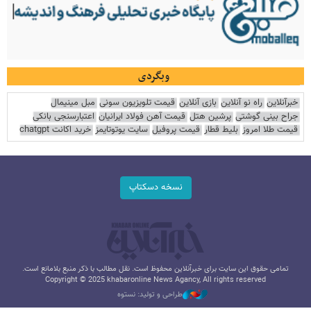
وبگردی
خبرآنلاین
راه نو آنلاین
بازی آنلاین
قیمت تلویزیون سونی
مبل مینیمال
جراح بینی گوشتی
پرشین هتل
قیمت آهن فولاد ایرانیان
اعتبارسنجی بانکی
قیمت طلا امروز
بلیط قطار
قیمت پروفیل
سایت یوتوتایمز
خرید اکانت chatgpt
نسخه دسکتاپ
تمامی حقوق این سایت برای خبرآنلاین محفوظ است. نقل مطالب با ذکر منبع بلامانع است.
Copyright © 2025 khabaronline News Agancy, All rights reserved
طراحی و تولید: نستوه