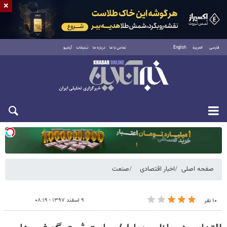
×
فارسی
العربية
English
تماس با ما
درباره ما
تبلیغات
آرشیو
یکشنبه ۱۸ مرداد ۱۴۰۵
صفحه اصلی
اخبار اقتصادی
صنعت
۹ اسفند ۱۳۹۷ - ۰۸:۱۹
۱۰ نفر