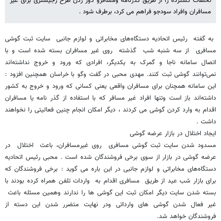
تخلفات گسترده را از طریق گذرنامه ومسافرو دور زدن طرح رجیستری برای غیر
مسافران وافراد سودجو فراهم می کرد، برطرف شود .
به گفته رئیس اتحادیه دستگاه‌های مخابراتی و لوازم جانبی سایت ثبت گوشی
مسافری از سه شنبه شب گذشته روی غیر مسافران بسته شده است و با
اتصال سامانه ناجا و گمرک به یکدیگر، افرادی که ورود و خروج نداشته‌اند
نمی‌توانند گوشی ثبت کنند. مهدی محبی در گفت وگو با خراسان همچنین افزود :
این سامانه همچنان برای مسافران واقعی یعنی کسانی که ورود و خروج به کشور
داشته‌اند باز است وتنها افراد غیر مسافر که با استفاده از گذر نامه یا مسافران
اقدام به وارد کردن گوشی می کردند ، دیگر امکان انجام چنین فعالیتی را نخواهند
داشت .
ایجاد اختلال در بازار عرضه گوشی
مسدود شدن سایت ثبت گوشی مسافری روی غیرمسافران، باعث اختلال در
عرضه گوشی در بازار از سوی برخی فروشندگان شده است . محبی رئیس اتحادیه
دستگاه‌های مخابراتی و لوازم جانبی در این باره می گوید : برخی فروشندگان که
برای بازار شب عید از طریق مسافری اقدام به واردات تلفن همراه کرده بودند با
بسته شدن سایت دیگر امکان ثبت این گوشی ها را ندارند وهمین مسئله باعث
غیر فعال شدن گوشی های وارداتی ودر نهایت متضرر شدن این دسته از
فروشندگان خواهد شد.