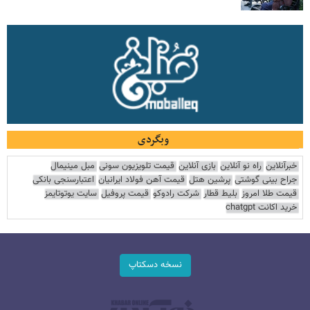
وبگردی
خبرآنلاین
راه نو آنلاین
بازی آنلاین
قیمت تلویزیون سونی
مبل مینیمال
جراح بینی گوشتی
پرشین هتل
قیمت آهن فولاد ایرانیان
اعتبارسنجی بانکی
قیمت طلا امروز
بلیط قطار
شرکت رادوکو
قیمت پروفیل
سایت یوتوتایمز
خرید اکانت chatgpt
نسخه دسکتاپ