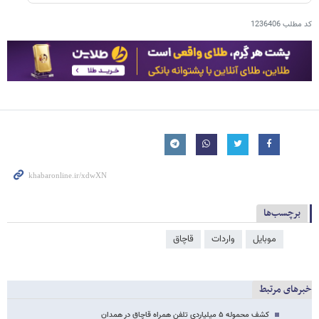
کد مطلب
1236406
برچسب‌ها
موبایل
واردات
قاچاق
خبرهای مرتبط
کشف محموله ۵ میلیاردی تلفن همراه قاچاق در همدان