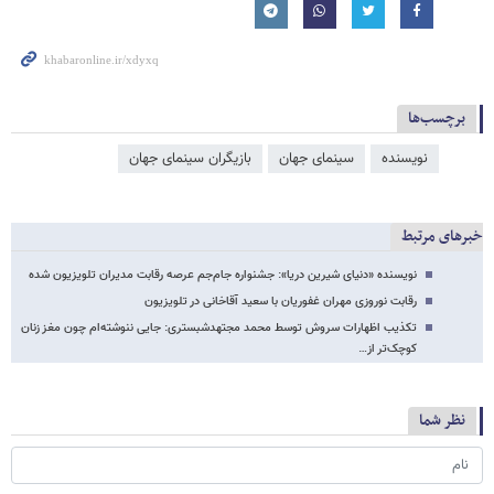
برچسب‌ها
نویسنده
سینمای جهان
بازیگران سینمای جهان
خبرهای مرتبط
نویسنده «دنیای شیرین دریا»: جشنواره جام‌جم عرصه رقابت مدیران تلویزیون شده
رقابت نوروزی مهران غفوریان با سعید آقاخانی در تلویزیون
تکذیب اظهارات سروش توسط محمد مجتهدشبستری: جایی ننوشته‌ام چون مغز زنان
کوچک‌تر از…
نظر شما