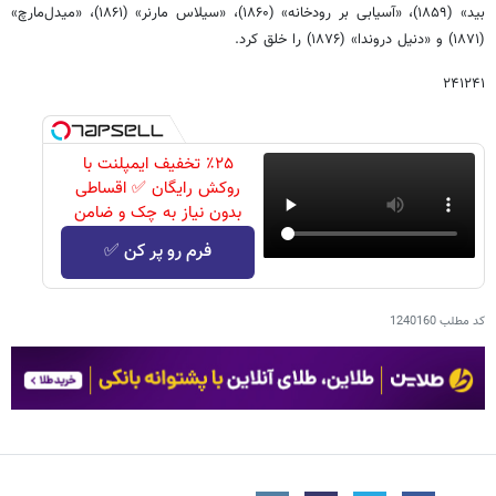
بید» (۱۸۵۹)، «آسیابی بر رودخانه» (۱۸۶۰)، «سیلاس مارنر» (۱۸۶۱)، «میدل‌مارچ»
(۱۸۷۱) و «دنیل دروندا» (۱۸۷۶) را خلق کرد.
۲۴۱۲۴۱
٪۲۵ تخفیف ایمپلنت با
روکش رایگان ✅ اقساطی
بدون نیاز به چک و ضامن
فرم رو پر کن ✅
کد مطلب
1240160