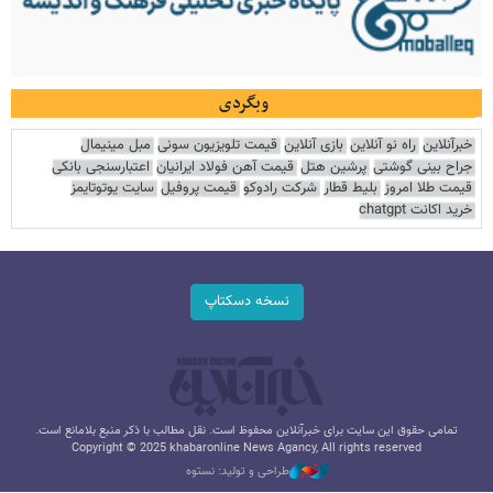
وبگردی
خبرآنلاین
راه نو آنلاین
بازی آنلاین
قیمت تلویزیون سونی
مبل مینیمال
جراح بینی گوشتی
پرشین هتل
قیمت آهن فولاد ایرانیان
اعتبارسنجی بانکی
قیمت طلا امروز
بلیط قطار
شرکت رادوکو
قیمت پروفیل
سایت یوتوتایمز
خرید اکانت chatgpt
نسخه دسکتاپ
تمامی حقوق این سایت برای خبرآنلاین محفوظ است. نقل مطالب با ذکر منبع بلامانع است.
Copyright © 2025 khabaronline News Agancy, All rights reserved
طراحی و تولید: نستوه