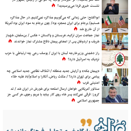
نشست خبری فردا می‌پرسیدید؟
ابوالفتح: حتی زمانی که می‌گوییم مذاکره نمی‌کنیم، در حال مذاکره
هستیم/ برجام برای ایران معجزه بود/ چون برجام به سود ایران بود آمریکا
از آن خارج شد
نماز جماعت سران ترکیه، عربستان و پاکستان + عکس / بن‌سلمان، شهباز
شریف و اردوغان پس از امضای پیمان دفاع مشترک نماز خواندند
راز دشمنی وزیرخارجه لبنان با ایران / یوسف رجی چه ارتباطی با حزب
نزدیک به اسرائیل دارد؟
«پیمان مکه» و آرایش جدید منطقه / ائتلاف نظامی جدید اسلامی چه
پیامی برای تهران دارد؟ / مثلث ریاض، آنکارا و اسلام‌آباد علیه خلاء
امنیتی غرب
سناتور آمریکایی خواهان ارسال اسلحه برای شورش در ایران شد / تد
کروز: فرقی نمی‌کند پسر شاه روی کار بیاید یا مریم رجوی، هر کسی جز
جمهوری اسلامی