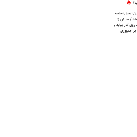
د؟
ان ارسال اسلحه
شد / تد کروز:
روی کار بیاید یا
جز جمهوری