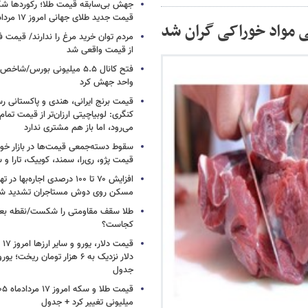
جهش بی‌سابقه قیمت طلا؛ رکوردها ش
قیمت جدید طلای جهانی امروز ۱۷ مرداد ۱۴۰۵
ضی مواد خوراکی گران شد
مردم توان خرید مرغ را ندارند/ قیمت
از قیمت واقعی شد
واحد جهش کرد
قیمت برنج ایرانی، هندی و پاکستانی رس
کنگری: لوبیاچیتی ارزان‌تر از قیمت تم
می‌رود، اما باز هم مشتری ندارد
سقوط دسته‌جمعی قیمت‌ها در بازار خود
قیمت پژو، ری‌را، سمند، کوییک، تارا و
افزایش ۷۰ تا ۱۰۰ درصدی اجاره‌به
مسکن روی دوش مستاجران تشدید ش
طلا سقف مقاومتی را شکست/نقطه بع
کجاست؟
جدول
میلیونی تغییر کرد + جدول