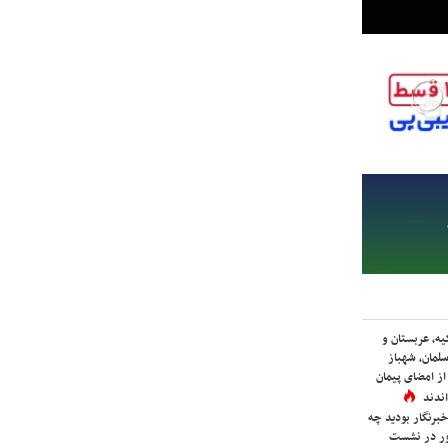
یه، عربستان و
لمان، شهباز
ز امضای پیمان
ندند
برنگار بودید چه
ور در نشست