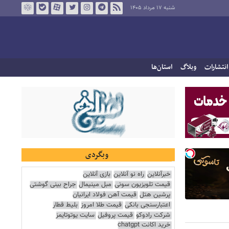
شنبه ۱۷ مرداد ۱۴۰۵
انتشارات
وبلاگ
استان‌ها
وبگردی
خبرآنلاین
راه نو آنلاین
بازی آنلاین
قیمت تلویزیون سونی
مبل مینیمال
جراح بینی گوشتی
پرشین هتل
قیمت آهن فولاد ایرانیان
اعتبارسنجی بانکی
قیمت طلا امروز
بلیط قطار
شرکت رادوکو
قیمت پروفیل
سایت یوتوتایمز
خرید اکانت chatgpt