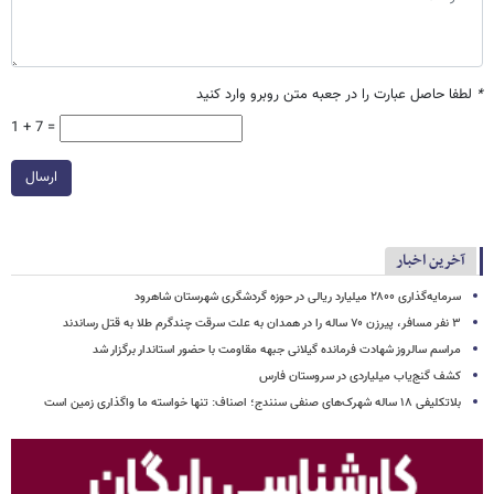
*
لطفا حاصل عبارت را در جعبه متن روبرو وارد کنید
1 + 7 =
ارسال
آخرین اخبار
سرمایه‌گذاری ۲۸۰۰ میلیارد ریالی در حوزه گردشگری شهرستان شاهرود
۳ نفر مسافر، پیرزن ۷۰ ساله را در همدان به علت سرقت چندگرم طلا به قتل رساندند
مراسم سالروز شهادت فرمانده گیلانی جبهه مقاومت با حضور استاندار برگزار شد
کشف گنج‌یاب میلیاردی در سروستان فارس
بلاتکلیفی ۱۸ ساله شهرک‌های صنفی سنندج؛ اصناف: تنها خواسته ما واگذاری زمین است