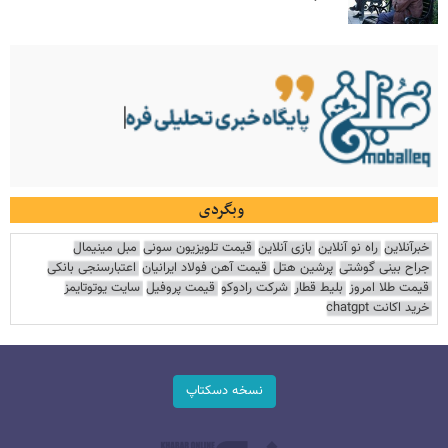
وبگردی
خبرآنلاین
راه نو آنلاین
بازی آنلاین
قیمت تلویزیون سونی
مبل مینیمال
جراح بینی گوشتی
پرشین هتل
قیمت آهن فولاد ایرانیان
اعتبارسنجی بانکی
قیمت طلا امروز
بلیط قطار
شرکت رادوکو
قیمت پروفیل
سایت یوتوتایمز
خرید اکانت chatgpt
نسخه دسکتاپ