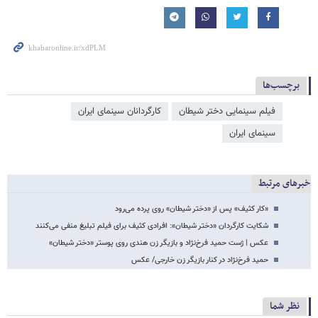
برچسب‌ها
فیلم سینمایی دختر شیطان
کارگردانان سینمای ایران
سینمای ایران
خبرهای مرتبط
«کار کثیف» پس از «دختر شیطان» روی پرده می‌رود
شکایت کارگردان «دختر شیطان»: افرادی کثیف برای فیلم تبلیغ منفی می‌کنند
عکس | ژست حمید فرخ‌نژاد و بازیگر زن هندی روی پوستر «دختر شیطان»
حمید فرخ‌نژاد در کنار بازیگر زن خارجی/ عکس
نظر شما