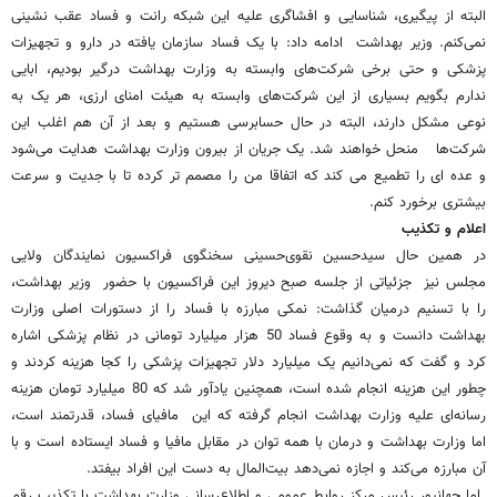
البته از پیگیری، شناسایی و افشاگری علیه این شبکه رانت و فساد عقب نشینی
نمی‌کنم. وزیر بهداشت ادامه داد: با یک فساد سازمان یافته در دارو و تجهیزات
پزشکی و حتی برخی شرکت‌های وابسته به وزارت بهداشت درگیر بودیم، ابایی
ندارم بگویم بسیاری از این شرکت‌های وابسته به هیئت امنای ارزی، هر یک به
نوعی مشکل دارند، البته در حال حسابرسی هستیم و بعد از آن هم اغلب این
شرکت‌ها منحل خواهند شد. یک جریان از بیرون وزارت بهداشت هدایت می‌شود
و عده ای را تطمیع می کند که اتفاقا من را مصمم تر کرده تا با جدیت و سرعت
بیشتری برخورد کنم.
اعلام و تکذیب
در همین حال سیدحسین نقوی‌حسینی سخنگوی فراکسیون نمایندگان ولایی
مجلس نیز جزئیاتی از جلسه صبح دیروز این فراکسیون با حضور وزیر بهداشت،
را با تسنیم درمیان گذاشت: نمکی مبارزه با فساد را از دستورات اصلی وزارت
بهداشت دانست و به وقوع فساد 50 هزار میلیارد تومانی در نظام پزشکی اشاره
کرد و گفت که نمی‌دانیم یک میلیارد دلار تجهیزات پزشکی را کجا هزینه کردند و
چطور این هزینه انجام شده است، همچنین یادآور شد که 80 میلیارد تومان هزینه
رسانه‌ای علیه وزارت بهداشت انجام گرفته که این مافیای فساد، قدرتمند است،
اما وزارت بهداشت و درمان با همه توان در مقابل مافیا و فساد ایستاده است و با
آن مبارزه می‌کند و اجازه نمی‌دهد بیت‌المال به دست این افراد بیفتد.
اما جهانپور رئیس مرکز روابط عمومی و اطلاع‌رسانی وزارت بهداشت با تکذیب رقم