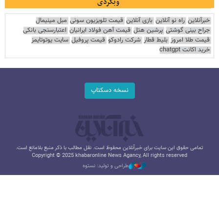
وبگردی
خبرآنلاین
راه نو آنلاین
بازی آنلاین
قیمت تلویزیون سونی
مبل مینیمال
جراح بینی گوشتی
پرشین هتل
قیمت آهن فولاد ایرانیان
اعتبارسنجی بانکی
قیمت طلا امروز
بلیط قطار
شرکت رادوکو
قیمت پروفیل
سایت یوتوتایمز
خرید اکانت chatgpt
نسخه دسکتاپ
تمامی حقوق این سایت برای خبرآنلاین محفوظ است. نقل مطالب با ذکر منبع بلامانع است.
Copyright © 2025 khabaronline News Agancy, All rights reserved
طراحی و تولید: نستوه