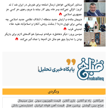
سناتور آمریکایی خواهان ارسال اسلحه برای شورش در ایران شد / تد
کروز: فرقی نمی‌کند پسر شاه روی کار بیاید یا مریم رجوی، هر کسی جز
جمهوری اسلامی
«پیمان مکه» و آرایش جدید منطقه / ائتلاف نظامی جدید اسلامی چه
پیامی برای تهران دارد؟ / مثلث ریاض، آنکارا و اسلام‌آباد علیه خلاء
امنیتی غرب
سوسن پرور: دیگر «عاشق» حرفه‌ام نیستم/ شو آف‌های لازم برای بازیگر
بودن را ندارم/ مِهر هم مثل نان آدم‌ها را نمک‌گیر می‌کند
وبگردی
خبرآنلاین
راه نو آنلاین
بازی آنلاین
قیمت تلویزیون سونی
مبل مینیمال
جراح بینی گوشتی
پرشین هتل
قیمت آهن فولاد ایرانیان
اعتبارسنجی بانکی