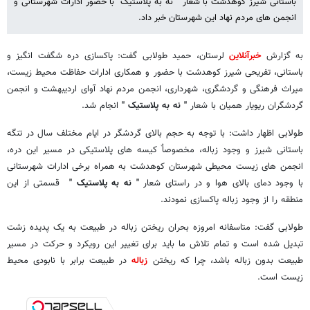
باستانی شیرز کوهدشت با شعار " نه به پلاستیک" با حضور ادارات شهرستانی و
انجمن های مردم نهاد این شهرستان خبر داد.
به گزارش
خبرآنلاین
لرستان، حمید طولابی گفت: پاکسازی دره شگفت انگیز و
باستانی، تفریحی شیرز کوهدشت با حضور و همکاری ادارات حفاظت محیط زیست،
میراث فرهنگی و گردشگری، شهرداری، انجمن مردم نهاد آوای اردیبهشت و انجمن
گردشگران ریویار همیان با شعار
" نه به پلاستیک "
انجام شد.
طولابی اظهار داشت: با توجه به حجم بالای گردشگر در ایام مختلف سال در تنگه
باستانی شیرز و وجود زباله، مخصوصاٌ کیسه های پلاستیکی در مسیر این دره،
انجمن های زیست محیطی شهرستان کوهدشت به همراه برخی ادارات شهرستانی
با وجود دمای بالای هوا و در راستای شعار
" نه به پلاستیک "
قسمتی از این
منطقه را از وجود زباله پاکسازی نمودند.
طولابی گفت: متاسفانه امروزه بحران ریختن زباله در طبیعت به یک پدیده زشت
تبدیل شده است و تمام تلاش ما باید برای تغییر این رویکرد و حرکت در مسیر
طبیعت بدون زباله باشد، چرا که ریختن
زباله
در طبیعت برابر با نابودی محیط
زیست است.