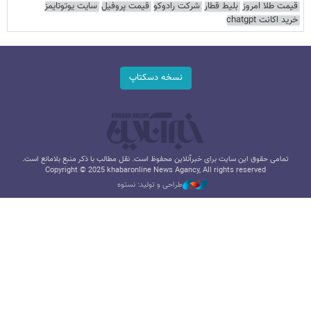
قیمت طلا امروز
بلیط قطار
شرکت رادوکو
قیمت پروفیل
سایت یوتوتایمز
خرید اکانت chatgpt
نسخه دسکتاپ
تمامی حقوق این سایت برای خبرآنلاین محفوظ است. نقل مطالب با ذکر منبع بلامانع است.
Copyright © 2025 khabaronline News Agancy, All rights reserved
طراحی و تولید: نستوه