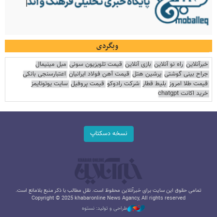
وبگردی
خبرآنلاین
راه نو آنلاین
بازی آنلاین
قیمت تلویزیون سونی
مبل مینیمال
جراح بینی گوشتی
پرشین هتل
قیمت آهن فولاد ایرانیان
اعتبارسنجی بانکی
قیمت طلا امروز
بلیط قطار
شرکت رادوکو
قیمت پروفیل
سایت یوتوتایمز
خرید اکانت chatgpt
نسخه دسکتاپ
تمامی حقوق این سایت برای خبرآنلاین محفوظ است. نقل مطالب با ذکر منبع بلامانع است.
Copyright © 2025 khabaronline News Agancy, All rights reserved
طراحی و تولید: نستوه