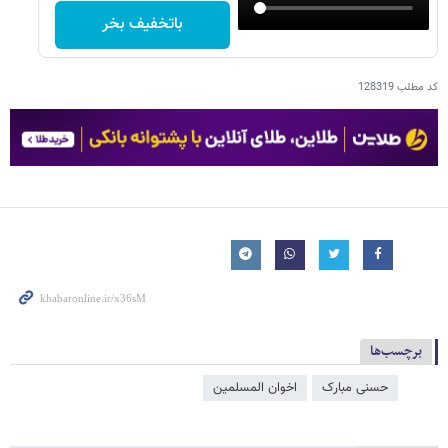
باتخفیف بخر
کد مطلب
128319
برچسب‌ها
حسنی مبارک
اخوان المسلمین