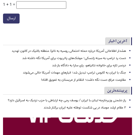
1 + 1 =
ارسال
آخرین اخبار
هشدار اطلاعاتی آمریکا درباره حمله احتمالی روسیه به ناتو/ منطقه بالتیک در کانون تهدید
دست رد ترامپ به سینه زلنسکی؛ موشک‌های پاتریوت برای آمریکا نگه داشته شد
دردسر تازه برای خانواده نتانیاهو، پای سارا به دادگاه باز شد
جنگ با ایران به کابوس ترامپ تبدیل شد؛ انبارهای مهمات آمریکا خالی می‌شوند
مقاومت عراق دست نگه داشت؛ انتقام از عربستان به تعویق افتاد!
پربیننده‌ترین
راز دشمنی وزیرخارجه لبنان با ایران / یوسف رجی چه ارتباطی با حزب نزدیک به اسرائیل دارد؟
۲ مقام‌ ارشد موساد در پی شکست توطئه علیه ایران برکنار شدند