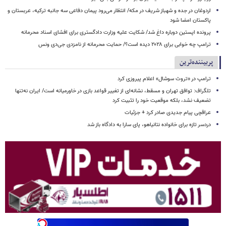
اردوغان در جده و شهباز شریف در مکه/ انتظار می‌رود پیمان دفاعی سه جانبه ترکیه، عربستان و
پاکستان امضا شود
پرونده اپستین دوباره داغ شد/ شکایت علیه وزارت دادگستری برای افشای اسناد محرمانه
ترامپ چه خوابی برای ۲۰۲۸ دیده است؟/ حمایت محرمانه از نامزدی جی‌دی ونس
پربیننده‌ترین
ترامپ در «تروث سوشال» اعلام پیروزی کرد
تلگراف: توافق تهران و مسقط، نشانه‌ای از تغییر قواعد بازی در خاورمیانه است/ ایران نه‌تنها
تضعیف نشد، بلکه موقعیت خود را تثبیت کرد
عراقچی پیام جدیدی صادر کرد + جزئیات
دردسر تازه برای خانواده نتانیاهو، پای سارا به دادگاه باز شد