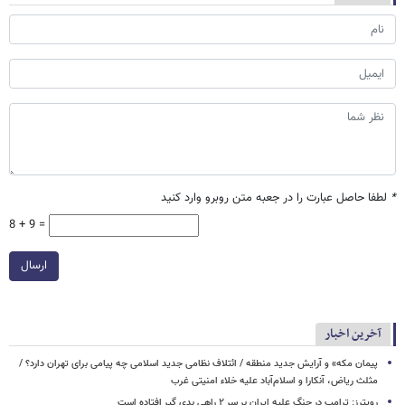
*
لطفا حاصل عبارت را در جعبه متن روبرو وارد کنید
8 + 9 =
ارسال
آخرین اخبار
پیمان مکه» و آرایش جدید منطقه / ائتلاف نظامی جدید اسلامی چه پیامی برای تهران دارد؟ /
مثلث ریاض، آنکارا و اسلام‌آباد علیه خلاء امنیتی غرب
رویترز: ترامپ در جنگ علیه ایران بر سر ۲ راهی بدی گیر افتاده است