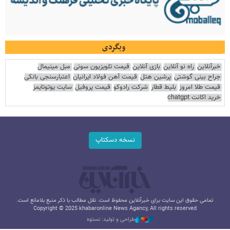
وبگردی
خبرآنلاین
راه نو آنلاین
بازی آنلاین
قیمت تلویزیون سونی
مبل مینیمال
جراح بینی گوشتی
پرشین هتل
قیمت آهن فولاد ایرانیان
اعتبارسنجی بانکی
قیمت طلا امروز
بلیط قطار
شرکت رادوکو
قیمت پروفیل
سایت یوتوتایمز
خرید اکانت chatgpt
نسخه دسکتاپ
تمامی حقوق این سایت برای خبرآنلاین محفوظ است. نقل مطالب با ذکر منبع بلامانع است.
Copyright © 2025 khabaronline News Agancy, All rights reserved
طراحی و تولید: نستوه