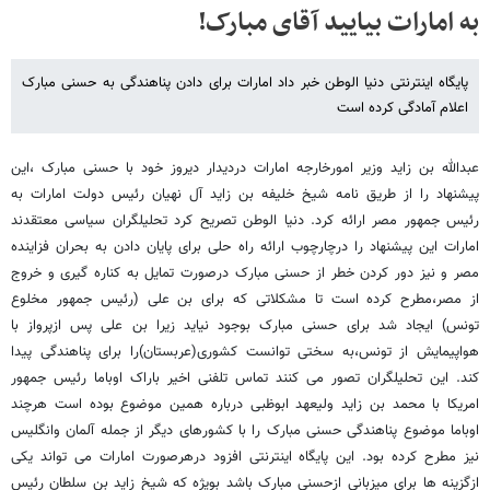
به امارات بیایید آقای مبارک!
پایگاه اینترنتی دنیا الوطن خبر داد امارات برای دادن پناهندگی به حسنی مبارک
اعلام آمادگی کرده است
عبدالله بن زاید وزیر امورخارجه امارات دردیدار دیروز خود با حسنی مبارک ،این
پیشنهاد را از طریق نامه شیخ خلیفه بن زاید آل نهیان رئیس دولت امارات به
رئیس جمهور مصر ارائه کرد. دنیا الوطن تصریح کرد تحلیلگران سیاسی معتقدند
امارات این پیشنهاد را درچارچوب ارائه راه حلی برای پایان دادن به بحران فزاینده
مصر و نیز دور کردن خطر از حسنی مبارک درصورت تمایل به کناره گیری و خروج
از مصر،مطرح کرده است تا مشکلاتی که برای بن علی (رئیس جمهور مخلوع
تونس) ایجاد شد برای حسنی مبارک بوجود نیاید زیرا بن علی پس ازپرواز با
هواپیمایش از تونس،به سختی توانست کشوری(عربستان)را برای پناهندگی پیدا
کند. این تحلیلگران تصور می کنند تماس تلفنی اخیر باراک اوباما رئیس جمهور
امریکا با محمد بن زاید ولیعهد ابوظبی درباره همین موضوع بوده است هرچند
اوباما موضوع پناهندگی حسنی مبارک را با کشورهای دیگر از جمله آلمان وانگلیس
نیز مطرح کرده بود. این پایگاه اینترنتی افزود درهرصورت امارات می تواند یکی
ازگزینه ها برای میزبانی ازحسنی مبارک باشد بویژه که شیخ زاید بن سلطان رئیس