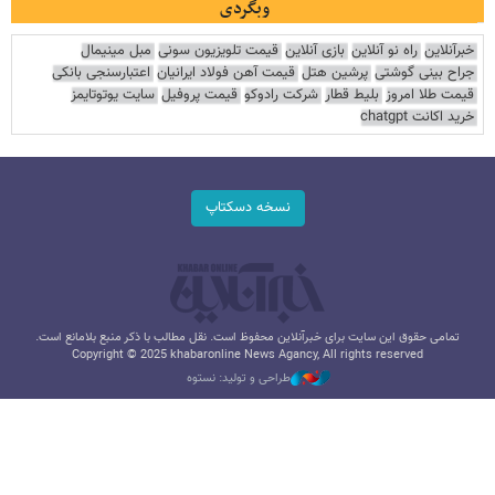
وبگردی
خبرآنلاین
راه نو آنلاین
بازی آنلاین
قیمت تلویزیون سونی
مبل مینیمال
جراح بینی گوشتی
پرشین هتل
قیمت آهن فولاد ایرانیان
اعتبارسنجی بانکی
قیمت طلا امروز
بلیط قطار
شرکت رادوکو
قیمت پروفیل
سایت یوتوتایمز
خرید اکانت chatgpt
نسخه دسکتاپ
تمامی حقوق این سایت برای خبرآنلاین محفوظ است. نقل مطالب با ذکر منبع بلامانع است.
Copyright © 2025 khabaronline News Agancy, All rights reserved
طراحی و تولید: نستوه