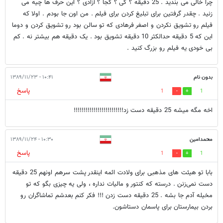
چرا خالی می بندید . 25 دقیقه ؟ کی ؟ کجا ؟ آزادی ؟ این حرف ها چیه می
زنید . چقدر گرفتین برای تبلیغ کردن برای فیلم . من اون جا بودم . اولا که
فیلم رو تشویق نکردن و اصغر فرهادی که تو سالن بود رو تشویق کردن و دوما
این که 5 دقیقه حدالکثر 10 دقیقه تشویق بود . یک دقیقه هم بیشتر نه . کم
بی خودی یه فیلم رو بزرگ کنید .
بدون نام
۱۰:۴۱ - ۱۳۸۹/۱۱/۲۳
پاسخ
1
1
اخه مگه میشه 25 دقیقه دست زد!!!!!!!!!!!!!!!!!!!!!!!!!
محمدامین
۱۰:۳۰ - ۱۳۸۹/۱۱/۲۴
پاسخ
1
1
بابا تو هیئت های مذهبی برای ولادت ائمه اینقدر پشت سرهم اونهم 25 دقیقه
دست نمی‌زنن . درسته که کنتور و مالیات نداره ، ولی یه چیزی بگو که تو
مخیله آدم جا بشه . 25 دقیقه دست زدن !!!‌ فکر کنم بعدشم تماشاگران رو
بردن بیمارستان برای پاسمان دستاشون.