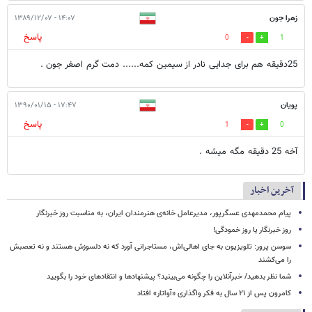
زهرا جون
۱۴:۰۷ - ۱۳۸۹/۱۲/۰۷
پاسخ
0
1
25دقیقه هم برای جدایی نادر از سیمین کمه...... دمت گرم اصغر جون .
پویان
۱۷:۴۷ - ۱۳۹۰/۰۱/۱۵
پاسخ
1
0
آخه 25 دقیقه مگه میشه .
آخرین اخبار
پیام محمدمهدی عسگرپور، مدیرعامل خانه‌ی هنرمندان ایران، به مناسبت روز خبرنگار
روز خبرنگار یا روز خمودگی!
سوسن پرور: تلویزیون به جای اهالی‌اش، مستاجرانی آورد که نه دلسوزش هستند و نه تعصبش
را می‌کشند
شما نظر بدهید/ خبرآنلاین را چگونه می‌بینید؟ پیشنهادها و انتقادهای خود را بگویید
کامرون پس از ۲۱ سال به فکر واگذاری «آواتار» افتاد