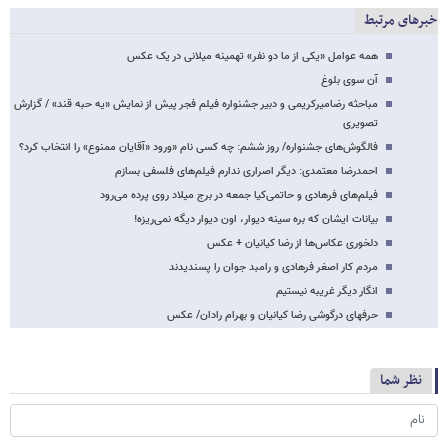
خبرهای مرتبط
همه عوامل «یکی از ما دو نفر» تهمینه میلانی در یک عکس
آن سوی بلوغ
مباحثه رضامیرکریمی و دبیر جشنواره فیلم فجر پیش از نمایش «یه حبه قند» / گزارش
تصویری
فالگوش‌های جشنواره/ روز ششم: چه کسی نام «ورود «آقایان ممنوع» را انتخاب کرد؟
احمدرضا معتمدی: دیگر اصراری ندارم فیلم‌های فلسفی بسازم
فیلم‌های فرهادی و حاتمی‌‌کیا جمعه در برج میلاد روی پرده می‌رود
بیانات ایشان که بره سینه دیوار، اون دیوار دیگه نمی‌ریزه!
دلخوری عکاس‌ها از رضا کیانیان + عکس
مردم کار اصغر فرهادی و رامبد جوان را پسندیدند
انگار دیگر غریبه نیستیم
حرف​های درگوشی رضا کیانیان و بهرام رادان/ عکس
نظر شما