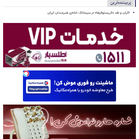
پربیننده‌ترین
اکران و نقد «کریستوفرها» در سینماتک خانه‌ی هنرمندان ایران