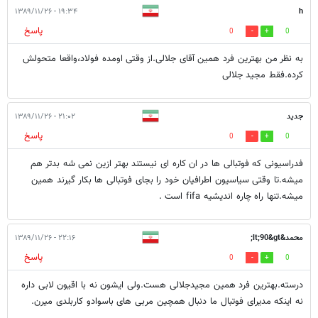
۱۹:۳۴ - ۱۳۸۹/۱۱/۲۶
h
پاسخ
0
0
به نظر من بهترین فرد همین آقای جلالی.از وقتی اومده فولاد،واقعا متحولش
کرده.فقط مجید جلالی
جدید
۲۱:۰۲ - ۱۳۸۹/۱۱/۲۶
پاسخ
0
0
فدراسیونی که فوتبالی ها در ان کاره ای نیستند بهتر ازین نمی شه بدتر هم
میشه.تا وقتی سیاسیون اطرافیان خود را بجای فوتبالی ها بکار گیرند همین
میشه.تنها راه چاره اندیشیه fifa است .
محمد&lt;90&gt;
۲۲:۱۶ - ۱۳۸۹/۱۱/۲۶
پاسخ
0
0
درسته.بهترین فرد همین مجیدجلالی هست.ولی ایشون نه با اقیون لابی داره
نه اینکه مدیرای فوتبال ما دنبال همچین مربی های باسوادو کاربلدی میرن.