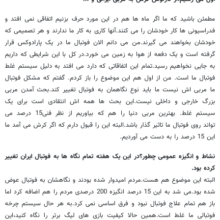
مطمئن باشید که ما اگر ماه ها هم در این مورد حرف بزنیم اتفاقی نمی افتد و
فدراسیونی ها کار خودشان را می کنند.آنها کاری به کار ما ندارند و هر تصمیمی که
خودشان بخواهند می گیرند.من می دانم الان فوتبال ما در یک پارادوکس قرار
گرفته است و یک دفعه از هوا به زمین می خورد.در کل با این شرایطی که داریم
به جایی نخواهیم رسید.تمام این اتفاقاتی که دارد می افتد به دلیل سیستم غلط
فوتبال ما است. من از اول هم این موضوع را باز کردم. گفتم که مشکل فوتبال
ما مربی اش نیست ما باید نوع نگاهمان به فوتبال تغییر کند.بحث آمدن مربی
بزرگ خارجی و داخلی نیست.این بحث ها همه اش انتقادی است برای یک
سیستم غلط. بهترین مربی دنیا را هم که بیاوریم از نظر فنی15 درصد می
تواند روی فوتبال ما تاثیر گذار باشد.البته این را قبول دارم که اگر کرش می آمد ما
این 15 درصد را به دست می آوردیم.
نشاط و انگیزه عمومی چطور؟در این یک هفته تمام نگاه ها به فوتبال ایران تغییر
کرده بود.
البته این موضوع هم هست.مردم امیدوار شده بودند و نگاهشان به فوتبال عوض
شده بود.می شد به این 15 درصد انگیزه 200 درصدی مردم را هم اضافه کرد اما
باز هم تمام علاج فوتبال نبود و فرق اساسی نمی کرد.به هر حال سیستم چرخه
فوتبالی ما غلط است.همین حالا کیفیت بازی های لیگ برتر را نگاه کنید،این