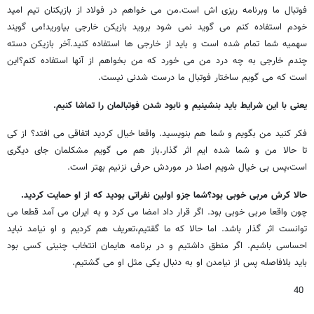
فوتبال ما وبرنامه ریزی اش است.من می خواهم در فولاد از بازیکنان تیم امید
خودم استفاده کنم می گوید نمی شود بروید بازیکن خارجی بیاورید!می گویند
سهمیه شما تمام شده است و باید از خارجی ها استفاده کنید.آخر بازیکن دسته
چندم خارجی به چه درد من می خورد که من بخواهم از آنها استفاده کنم؟این
است که می گویم ساختار فوتبال ما درست شدنی نیست.
یعنی با این شرایط باید بنشینیم و نابود شدن فوتبالمان را تماشا کنیم.
فکر کنید من بگویم و شما هم بنویسید. واقعا خیال کردید اتفاقی می افتد؟ از کی
تا حالا من و شما شده ایم اثر گذار.باز هم می گویم مشکلمان جای دیگری
است،پس بی خیال شویم اصلا در موردش حرفی نزنیم بهتر است.
حالا کرش مربی خوبی بود؟شما جزو اولین نفراتی بودید که از او حمایت کردید.
چون واقعا مربی خوبی بود. اگر قرار داد امضا می کرد و به ایران می آمد قطعا می
توانست اثر گذار باشد. اما حالا که ما گقتیم،تعریف هم کردیم و او نیامد نباید
احساسی باشیم. اگر منطق داشتیم و در برنامه هایمان انتخاب چنینی کسی بود
باید بلافاصله پس از نیامدن او به دنبال یکی مثل او می گشتیم.
40