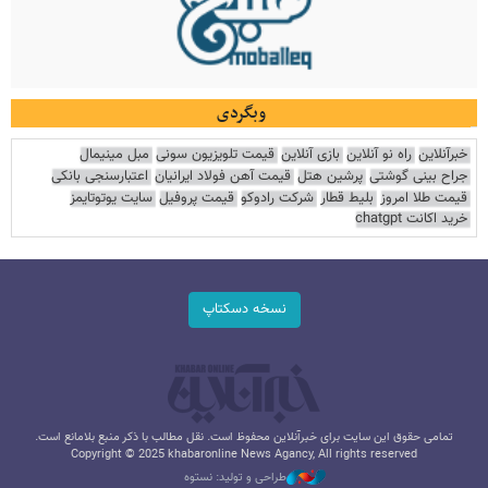
وبگردی
خبرآنلاین
راه نو آنلاین
بازی آنلاین
قیمت تلویزیون سونی
مبل مینیمال
جراح بینی گوشتی
پرشین هتل
قیمت آهن فولاد ایرانیان
اعتبارسنجی بانکی
قیمت طلا امروز
بلیط قطار
شرکت رادوکو
قیمت پروفیل
سایت یوتوتایمز
خرید اکانت chatgpt
نسخه دسکتاپ
تمامی حقوق این سایت برای خبرآنلاین محفوظ است. نقل مطالب با ذکر منبع بلامانع است.
Copyright © 2025 khabaronline News Agancy, All rights reserved
طراحی و تولید: نستوه