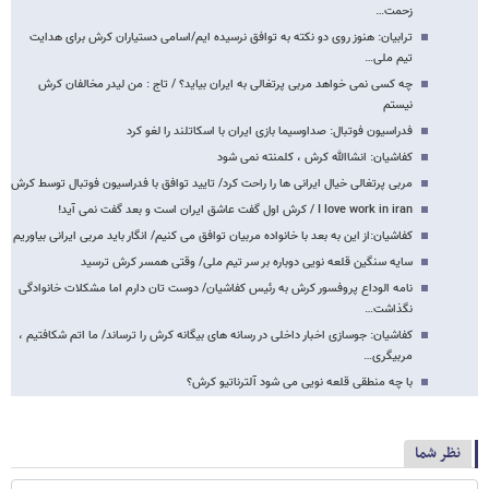
زحمت…
ترابیان: هنوز روی دو نکته به توافق نرسیده ایم/اسامی دستیاران کرش برای هدایت
تیم ملی…
چه کسی نمی خواهد مربی پرتغالی به ایران بیاید؟ / تاج : من لیدر مخالفان کرش
نیستم
فدراسیون فوتبال: صداوسیما بازی ایران با اسکاتلند را لغو کرد
کفاشیان: انشاالله کرش ، کلمنته نمی شود
مربی پرتغالی خیال ایرانی ها را راحت کرد/ تایید توافق با فدراسیون فوتبال توسط کرش
I love work in iran / کرش اول گفت عاشق ایران است و بعد گفت نمی آید!
کفاشیان:از این به بعد با خانواده مربیان توافق می کنیم/ انگار باید مربی ایرانی بیاوریم
سایه سنگین قلعه نویی دوباره بر سر تیم ملی/ وقتی همسر کرش ترسید
نامه الوداع پروفسور کرش به رئیس کفاشیان/ دوست تان دارم اما مشکلات خانوادگی
نگذاشت…
کفاشیان: جوسازی اخبار داخلی در رسانه های بیگانه کرش را ترساند/ ما اتم شکافتیم ،
مربیگری…
با چه منطقی قلعه نویی می شود آلترناتیو کرش؟
نظر شما