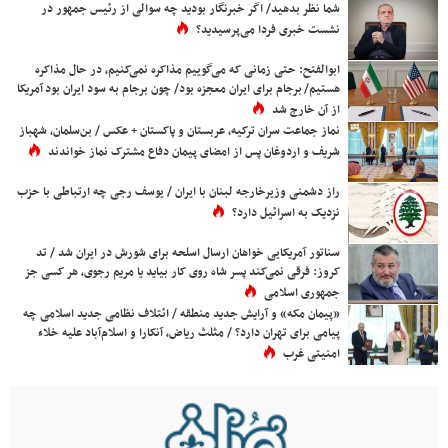
شما نظر بدهید/ اگر خبرنگار بودید چه سوالی از رئیس جمهور در
نشست خبری فردا می‌پرسیدید؟
ابوالفتح: حتی زمانی که می‌گوییم مذاکره نمی‌کنیم، در حال مذاکره
هستیم/ برجام برای ایران معجزه بود/ چون برجام به سود ایران بود آمریکا
از آن خارج شد
نماز جماعت سران ترکیه، عربستان و پاکستان + عکس / بن‌سلمان، شهباز
شریف و اردوغان پس از امضای پیمان دفاع مشترک نماز خواندند
راز دشمنی وزیرخارجه لبنان با ایران / یوسف رجی چه ارتباطی با حزب
نزدیک به اسرائیل دارد؟
سناتور آمریکایی خواهان ارسال اسلحه برای شورش در ایران شد / تد
کروز: فرقی نمی‌کند پسر شاه روی کار بیاید یا مریم رجوی، هر کسی جز
جمهوری اسلامی
«پیمان مکه» و آرایش جدید منطقه / ائتلاف نظامی جدید اسلامی چه
پیامی برای تهران دارد؟ / مثلث ریاض، آنکارا و اسلام‌آباد علیه خلاء
امنیتی غرب