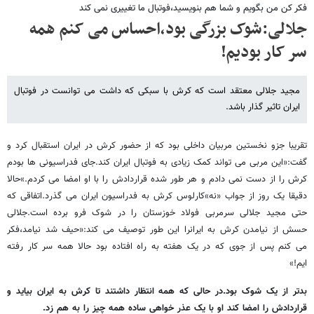
فکر کن من بگویم و شما هم بنویسید،فوتبال ما تغییری نمی کند
جلالی:شوک بزرگی بود،احساس می کنم همه
سر کار بودیم!
مجید جلالی معتقد است که کرش با سبکی که داشت می توانست در فوتبال
ایران تاثیر گذار باشد.
تقریبا جزو نخستین مربیان داخلی بود که از حضور کرش در ایران استقبال کرد و
گفت:«این مربی می تواند کمک زیادی به فوتبال ایران کند.جای فدراسیونی ها بودم
کرش را از دست نمی دادم و هر طور شده قراردادش را با او امضا می کردم.»حالا
دقیقا یک روز از جواب «نه»کارلوس کرش به فدراسیون ایران می گذرد.اتفاقی که
حتی مجید جلالی سرمربی فولاد خوزستان را در شوک فرو برده است.جلالی
حسش از نیامدن کرش به ایرانرا این طور توصیف می کند:«حیف شد نیامد،فکر
می کنم پس از جوی که در یک هفته به راه افتاده بود حالا همه سر کار رفته
ایم!»
بدتر از یک شوک بود.در حالی که همه انتظار داشتند تا کرش به ایران بیاید و
قراردادش را امضا کند او با یک عذر خواهی ساده همه چیز را به هم زد.