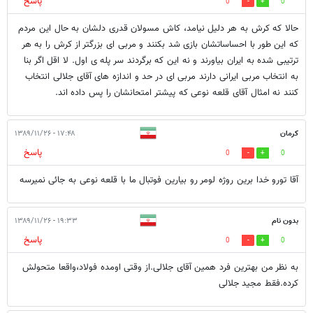
پاسخ
0
0
حالا که کرش به هر دلیل نیامد، کاش مسولان قدری دلشان به حال این مردم
که این طور با احساساتشان بازی شد بکنند و مربی ای بزرگتر از کرش را به هر
ترتیبی شده به ایران بیاورند و نه این که برگردند سر پله ی اول. لا اقل اگر بنا
به انتخاب مربی ایرانی دارند مربی ای در حد و اندازه های آقای جلالی انتخاب
کنند نه امثال آقای قلعه نوعی که پیشتر امتحانشان را پس داده اند.
کرمان
۱۷:۴۸ - ۱۳۸۹/۱۱/۲۶
پاسخ
0
0
آقا تورو خدا برین روژه لومر رو بیارین فوتبال ما با قلعه نوعی به جائی نمیرسه
بدون نام
۱۹:۳۳ - ۱۳۸۹/۱۱/۲۶
پاسخ
0
0
به نظر من بهترین فرد همین آقای جلالی.از وقتی اومده فولاد،واقعا متحولش
کرده.فقط مجید جلالی