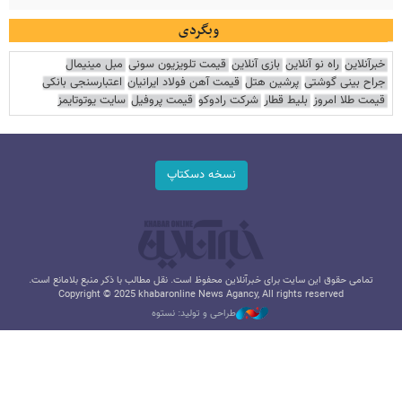
وبگردی
خبرآنلاین
راه نو آنلاین
بازی آنلاین
قیمت تلویزیون سونی
مبل مینیمال
جراح بینی گوشتی
پرشین هتل
قیمت آهن فولاد ایرانیان
اعتبارسنجی بانکی
قیمت طلا امروز
بلیط قطار
شرکت رادوکو
قیمت پروفیل
سایت یوتوتایمز
نسخه دسکتاپ
تمامی حقوق این سایت برای خبرآنلاین محفوظ است. نقل مطالب با ذکر منبع بلامانع است.
Copyright © 2025 khabaronline News Agancy, All rights reserved
طراحی و تولید: نستوه