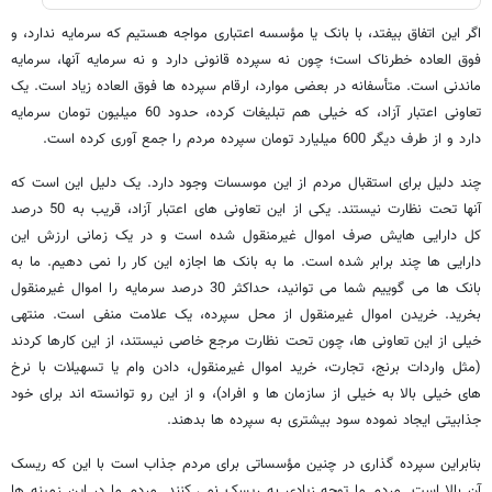
اگر این اتفاق بیفتد، با بانک یا مؤسسه اعتباری مواجه هستیم که سرمایه ندارد، و
فوق العاده خطرناک است؛ چون نه سپرده قانونی دارد و نه سرمایه آنها، سرمایه
ماندنی است. متأسفانه در بعضی موارد، ارقام سپرده ها فوق العاده زیاد است. یک
تعاونی اعتبار آزاد، که خیلی هم تبلیغات کرده، حدود 60 میلیون تومان سرمایه
دارد و از طرف دیگر 600 میلیارد تومان سپرده مردم را جمع آوری کرده است.
چند دلیل برای استقبال مردم از این موسسات وجود دارد. یک دلیل این است که
آنها تحت نظارت نیستند. یکی از این تعاونی های اعتبار آزاد، قریب به 50 درصد
کل دارایی هایش صرف اموال غیرمنقول شده است و در یک زمانی ارزش این
دارایی ها چند برابر شده است. ما به بانک ها اجازه این کار را نمی دهیم. ما به
بانک ها می گوییم شما می توانید، حداکثر 30 درصد سرمایه را اموال غیرمنقول
بخرید. خریدن اموال غیرمنقول از محل سپرده، یک علامت منفی است. منتهی
خیلی از این تعاونی ها، چون تحت نظارت مرجع خاصی نیستند، از این کارها کردند
(مثل واردات برنج، تجارت، خرید اموال غیرمنقول، دادن وام یا تسهیلات با نرخ
های خیلی بالا به خیلی از سازمان ها و افراد)، و از این رو توانسته اند برای خود
جذابیتی ایجاد نموده سود بیشتری به سپرده ها بدهند.
بنابراین سپرده گذاری در چنین مؤسساتی برای مردم جذاب است با این که ریسک
آن بالا است. مردم ما توجه زیادی به ریسک نمی کنند. مردم ما در این زمینه ها