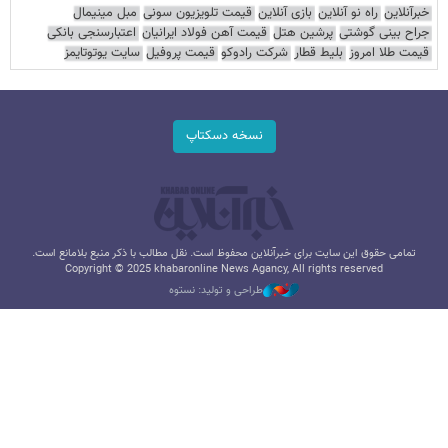
خبرآنلاین
راه نو آنلاین
بازی آنلاین
قیمت تلویزیون سونی
مبل مینیمال
جراح بینی گوشتی
پرشین هتل
قیمت آهن فولاد ایرانیان
اعتبارسنجی بانکی
قیمت طلا امروز
بلیط قطار
شرکت رادوکو
قیمت پروفیل
سایت یوتوتایمز
نسخه دسکتاپ
تمامی حقوق این سایت برای خبرآنلاین محفوظ است. نقل مطالب با ذکر منبع بلامانع است.
Copyright © 2025 khabaronline News Agancy, All rights reserved
طراحی و تولید: نستوه