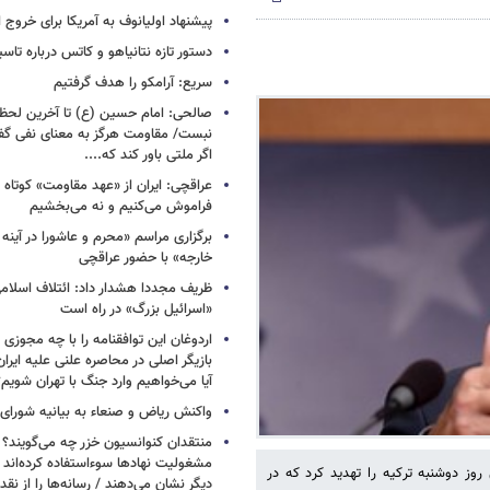
پیشنهاد اولیانوف به آمریکا برای خروج ا
دستور تازه نتانیاهو و کاتس درباره تا
سریع: آرامکو را هدف گرفتیم
صالحی: امام حسین (ع) تا آخرین لحظه 
نبست/ مقاومت هرگز به معنای نفی گ
اگر ملتی باور کند که....
عراقچی: ایران از «عهد مقاومت» کوتاه ن
فراموش می‌کنیم و نه می‌بخشیم
برگزاری مراسم «محرم و عاشورا در آینه 
خارجه» با حضور عراقچی
ظریف مجددا هشدار داد: ائتلاف اسلا
«اسرائیل بزرگ» در راه است
اردوغان این توافقنامه را با چه مجوزی 
بازیگر اصلی در محاصره علنی علیه ایرا
آیا می‌خواهیم وارد جنگ با تهران شویم؟
واکنش ریاض و صنعاء به بیانیه شورای
منتقدان کنوانسیون خزر چه می‌گویند؟ /
مشغولیت نهادها سوءاستفاده کرده‌اند
 روز دوشنبه ترکیه را تهدید کرد که در
دیگر نشان می‌دهند / رسانه‌ها را از نقد 