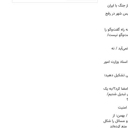
ز جنگ با ایران
سیس شهر در رفح
راه گفت‌وگو را
فت‌وگو نیست/
می‌آید / نه
اسناد وزارت امور
می تشکیل دهید؛
امضا کرد؟/به یک
ن تبدیل شدیم/
 امنیت
 بهمن: از
 و مسائل را شکل
منع کرده‌اند