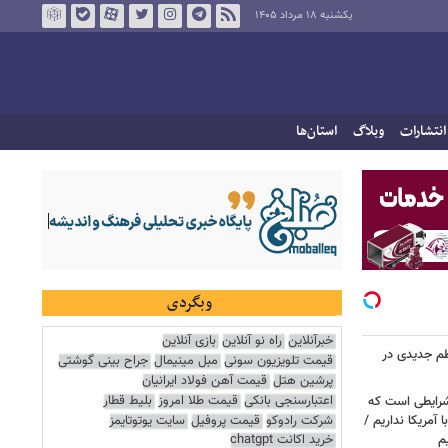
یکشنبه ۱۸ مرداد ۱۴۰۵
انتشارات
وبلاگ
استان‌ها
وبگردی
خبرآنلاین
راه نو آنلاین
بازی آنلاین
نظم جدیدی در
قیمت تلویزیون سونی
مبل مینیمال
جراح بینی گوشتی
پرشین هتل
قیمت آهن فولاد ایرانیان
اعتبارسنجی بانکی
قیمت طلا امروز
بلیط قطار
شرایطی است که
شرکت رادوکو
قیمت پروفیل
سایت یوتوتایمز
ا آمریکا نداریم /
م
خرید اکانت chatgpt