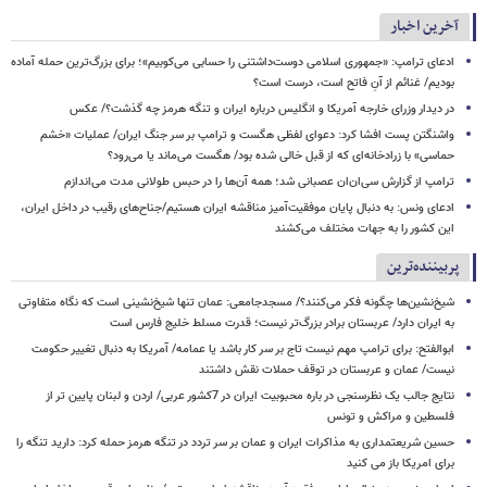
آخرین اخبار
ادعای ترامپ: «جمهوری اسلامی دوست‌داشتنی را حسابی می‌کوبیم»؛ برای بزرگ‌ترین حمله آماده
بودیم/ غنائم از آنِ فاتح است، درست است؟
در دیدار وزرای خارجه آمریکا و انگلیس درباره ایران و تنگه هرمز چه گذشت؟/ عکس
واشنگتن پست افشا کرد: دعوای لفظی هگست و ترامپ بر سر جنگ ایران/ عملیات «خشم
حماسی» با زرادخانه‌ای که از قبل خالی شده بود/ هگست می‌ماند یا می‌رود؟
ترامپ از گزارش سی‌ان‌ان عصبانی شد؛ همه آن‌ها را در حبس طولانی مدت می‌اندازم
ادعای ونس: به دنبال پایان موفقیت‌آمیز مناقشه ایران هستیم/جناح‌های رقیب در داخل ایران،
این کشور را به جهات مختلف می‌کشند
پربیننده‌ترین
شیخ‌نشین‌ها چگونه فکر می‌کنند؟/ مسجدجامعی: عمان تنها شیخ‌نشینی است که نگاه متفاوتی
به ایران دارد/ عربستان برادر بزرگ‌تر نیست؛ قدرت مسلط خلیج فارس است
ابوالفتح: برای ترامپ مهم نیست تاج بر سر کار باشد یا عمامه/ آمریکا به دنبال تغییر حکومت
نیست/ عمان و عربستان در توقف حملات نقش داشتند
نتایج جالب یک نظرسنجی در باره محبوبیت ایران در 7کشور عربی/ اردن و لبنان پایین تر از
فلسطین و مراکش و تونس
حسین شریعتمداری به مذاکرات ایران و عمان بر سر تردد در تنگه هرمز حمله کرد: دارید تنگه را
برای امریکا باز می کنید