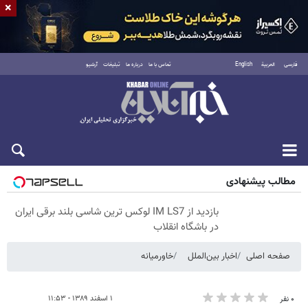
×
فارسی
العربية
English
تماس با ما
درباره ما
تبلیغات
آرشیو
پنجشنبه ۱۵ مرداد ۱۴۰۵
مطالب پیشنهادی
بازدید از IM LS7 لوکس ترین شاسی بلند برقی ایران
در باشگاه انقلاب
صفحه اصلی
اخبار بین‌الملل
خاورمیانه
۱ اسفند ۱۳۸۹ - ۱۱:۵۳
۰ نفر