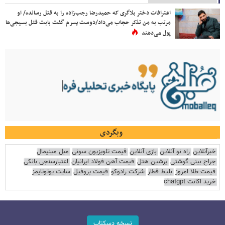
اعترافات دختر بلاگری که حمیدرضا رجب‌زاده را به قتل رسانده/ او
مرتب به من تذکر حجاب می‌داد/دوست پسرم گفت بابت قتل بسیجی‌ها
پول می‌دهند
وبگردی
خبرآنلاین
راه نو آنلاین
بازی آنلاین
قیمت تلویزیون سونی
مبل مینیمال
جراح بینی گوشتی
پرشین هتل
قیمت آهن فولاد ایرانیان
اعتبارسنجی بانکی
قیمت طلا امروز
بلیط قطار
شرکت رادوکو
قیمت پروفیل
سایت یوتوتایمز
خرید اکانت chatgpt
نسخه دسکتاپ