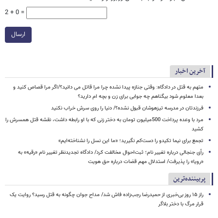
2 + 0 =
ارسال
آخرین اخبار
متهم به قتل در دادگاه: وقتی جنازه پیدا نشده چرا مرا قاتل می دانید؟/اگر مرا قصاص کنید و
بعدا معلوم شود بیگناهم چه جوابی برای زن و بچه ام دارید؟
فرزندتان در مدرسه تیزهوشان قبول نشده؟/ دنیا را روی سرش خراب نکنید
مرد با وعده پرداخت 500میلیون تومان به دختر زنی که با او رابطه داشت، نقشه قتل همسرش را
کشید
تجمع برای نیما تکیدو را دست‌کم نگیرید؛ «ما این نسل را نشناخته‌ایم»
رأی جنجالی درباره تغییر نام؛ ثبت‌احوال مخالفت کرد/ دادگاه تجدیدنظر تغییر نام «رقیه» به
«رویا» را پذیرفت/ استدلال مهم قضات درباره حق هویت
پربیننده‌ترین
راز ۱۵ روز بی‌خبری از حمیدرضا رجب‌زاده فاش شد/ مداح جوان چگونه به قتل رسید؟ روایت یک
قرار مرگ با دختر بلاگر