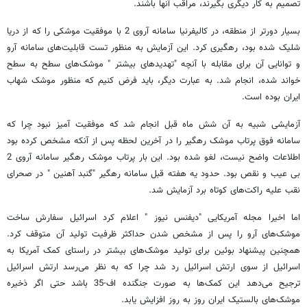
تصمیم به کار دیگری بگیرند، مراقب آنها باشند.
بسیار دورتر از منطقه، در کالیفرنیا سامانه آروی 2 با موفقیت موشکی را که از دریا
شلیک شده بود، رهگیری کرد. این آزمایش به منظور تست قابلیت‌های سامانه آرو
و توانایی آن برای مقابله با آنچه "تهدیدهای بیشتر " موشک‌های سطح به سطح
خواند شده، انجام شد. به عبارت دیگر، باید فرض کنیم که منظور موشک شهاب
ایران بوده است.
آزمایشی شبیه به آن شش ماه قبل انجام شد که موفقیت آمیز نبود چرا که
سامانه فوق پرتاب موشک رهگیر را در آخرین لحظه پس از آنکه مشخص کرده بود
اطلاعات واضح نیست، لغو شده بود. این بار پرتاب موشک رهگیر سامانه آروی 2
بی عیب و نقص بود. حدود یه هفته قبل سامانه رهگیر "گنبد آهنین " در صحرای
نقب علیه راکت‌های کوتاه برد آزمایش شد.
اما اخیرا مجله آمریکایی "دیفنس نیوز " اعلام کرد اسرائیل سفارش ساخت
موشک‌های آرو را پس از مشخص شدن حداکثر ظرفیت تولید آن متوقف کرد.
همچنین پیشنهاد بوئین برای تولید موشک‌های بیشتر در راستای کمک آمریکا به
اسرائیل از سوی ارتش اسرائیل رد شد چرا که به نظر می‌رسد ارتش اسرائیل
ترجیح می‌دهد این کمک‌ها به صورت جنگنده اف-35 باشد حتی اگر ذخیره
موشک‌های بالستیک ایران روز به روز افزایش یابد.