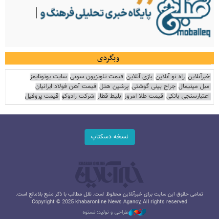
وبگردی
خبرآنلاین
راه نو آنلاین
بازی آنلاین
قیمت تلویزیون سونی
سایت یوتوتایمز
مبل مینیمال
جراح بینی گوشتی
پرشین هتل
قیمت آهن فولاد ایرانیان
اعتبارسنجی بانکی
قیمت طلا امروز
بلیط قطار
شرکت رادوکو
قیمت پروفیل
نسخه دسکتاپ
تمامی حقوق این سایت برای خبرآنلاین محفوظ است. نقل مطالب با ذکر منبع بلامانع است.
Copyright © 2025 khabaronline News Agancy, All rights reserved
طراحی و تولید: نستوه