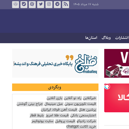
شنبه ۱۷ مرداد ۱۴۰۵
انتشارات
وبلاگ
استان‌ها
وبگردی
خبرآنلاین
راه نو آنلاین
بازی آنلاین
قیمت تلویزیون سونی
مبل مینیمال
جراح بینی گوشتی
پرشین هتل
قیمت آهن فولاد ایرانیان
اعتبارسنجی بانکی
قیمت طلا امروز
بلیط قطار
شرکت رادوکو
قیمت پروفیل
سایت یوتوتایمز
خرید اکانت chatgpt