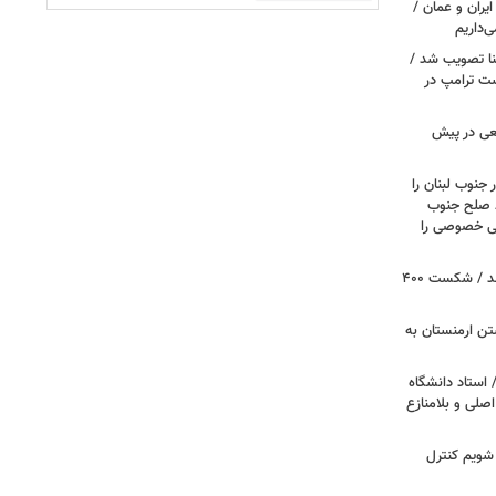
یران و عمان /
‌داریم
نا تصویب شد /
ست ترامپ در
عی در پیش
 جنوب لبنان را
ظ صلح جنوب
یتی خصوصی را
پروژه سالن رقص کاخ سفید متوقف شد / شکست ۴۰۰
تن ارمنستان به
 استاد دانشگاه
اصلی و بلامنازع
 شویم کنترل