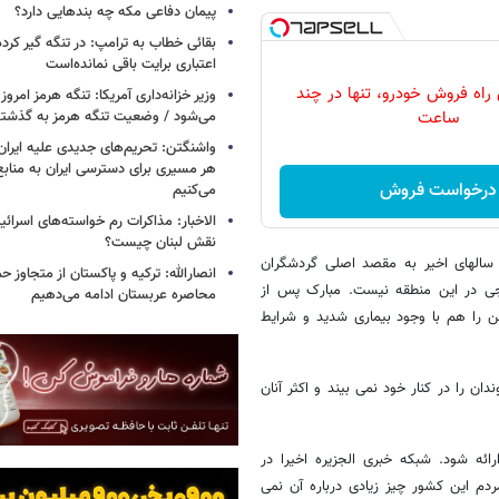
پیمان دفاعی مکه چه بندهایی دارد؟
بقائی خطاب به ترامپ: در تنگه گیر کرده
اعتباری برایت باقی نمانده‌است
 راه فروش خودرو، تنها در چند
وزیر خزانه‌داری آمریکا: تنگه هرمز امروز ی
می‌شود / وضعیت تنگه هرمز به گذشته 
ساعت
واشنگتن: تحریم‌های جدیدی علیه ایران 
هر مسیری برای دسترسی ایران به منابع
درخواست فروش
می‌کنیم
الاخبار: مذاکرات رم خواسته‌های اسرائی
نقش لبنان چیست؟
 سالهای اخیر به مقصد اصلی گردشگران
انصارالله: ترکیه و پاکستان از متجاوز ح
جی در این منطقه نیست. مبارک پس از
محاصره عربستان ادامه می‌دهیم
را هم با وجود بیماری شدید و شرایط
ن را در کنار خود نمی بیند و اکثر آنان
ئه شود. شبکه خبری الجزیره اخیرا در
دم این کشور چیز زیادی درباره آن نمی