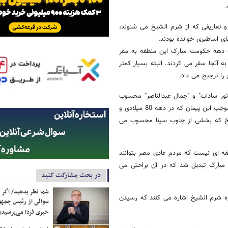
.
 تعاریفی که از شرم الشیخ می شنوند،
ی اساطیری خوانده بودند.
ه دارد، اما در سه دهه حکومت مبارک این منطقه به مقر
به آنجا سفر می کردند. البته بسیار کمتر
را ترجیح می داد.
انور سادات" و "جمال عبدالناصر" محسوب
می شد پس از امضای پیمان کمپ دیوید کمی جایگاه خود را از دست داد. به موجب این پیمان که در دهه 80 میلادی و
شیخ که بخشی از جنوب سینا محسوب می
قه ای نیست که مردم عادی مصر بتوانند
ی مبارک تبدیل شد که در آن براحتی می
در بحث مشارکت کنید
شما نظر بدهید/ اگر خ
ژه شرم الشیخ اشاره می کنند که رسیدن
سوالی از رئیس جمه
خبری فردا می‌پرسیدی