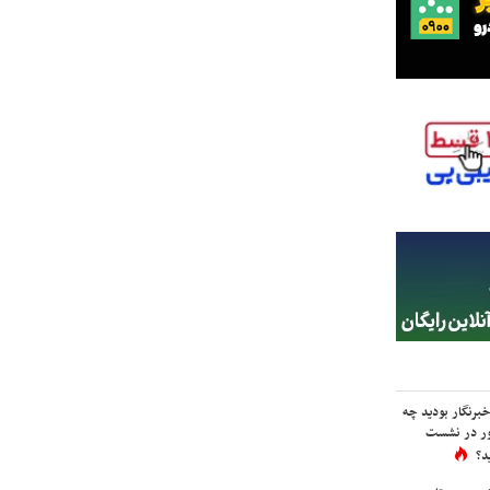
برنگار بودید چه
ور در نشست
د؟