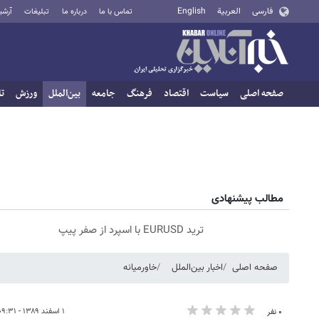
فارسی
العربية
English
تماس با ما
درباره ما
تبلیغات
آرشی
صفحه اصلی
سیاست
اقتصاد
فرهنگ
جامعه
بین‌الملل
ورزش
تا
مطالب پیشنهادی
ترید EURUSD با اسپرد از صفر پیپ
صفحه اصلی
اخبار بین‌الملل
خاورمیانه
۱ اسفند ۱۳۸۹ - ۰۹:۳۱
۰ نفر