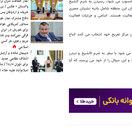
نماز جماعت سران ترک
ه محسوب می شود، رسیدن به شرم الشیخ
پاکستان + عکس / بن‌س
کنان این منطقه شامل بادیه نشینان مصری
شریف و اردوغان پس ا
عالیت هستند. اسامی و جزئیات فعالیت
دفاع مشترک نماز خوا
سناتور آمریکایی خواه
برای شورش در ایران 
مرکز تفریح خود انتخاب می کنند اتباع
فرقی نمی‌کند پسر شاه 
مریم رجوی، هر کسی 
اسلامی
«پیمان مکه» و آرایش
ی شود با سفر به شرم االشیخ و دیدن
ائتلاف نظامی جدید 
 این سوال را از خود می پرسند که آیا
برای تهران دارد؟ / مث
اسلام‌آباد علیه خلاء