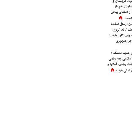
یه، عربستان و
لمان، شهباز
ز امضای پیمان
ندند
ان ارسال اسلحه
شد / تد کروز:
روی کار بیاید یا
جز جمهوری
 جدید منطقه /
اسلامی چه پیامی
لث ریاض، آنکارا و
 امنیتی غرب