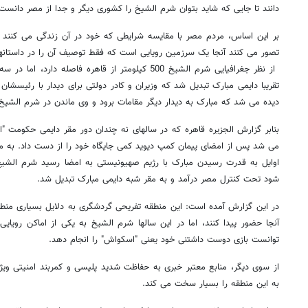
دانند تا جایی که شاید بتوان شرم الشیخ را کشوری دیگر و جدا از مصر دانست
بر این اساس، مردم مصر با مقایسه شرایطی که خود در آن زندگی می کنند و
تصور می کنند آنجا یک سرزمین رویایی است که فقط توصیف آن را در داستانها
از نظر جغرافیایی شرم الشیخ 500 کیلومتر از قاهره فاصل
تقریبا دایمی مبارک تبدیل شد که وزیران و کادر دولتی برای دیدار با رئیسشان 
دیده می شد که مبارک به دیدار دیگر مقامات برود و وی ماندن در شرم الشیخ 
بنابر گزارش الجزیره قاهره که در سالهای نه چندان دور مقر دایمی حکومت "
اوایل به قدرت رسیدن مبارک با رژیم صهیونیستی به امضا رسید شرم ال
شود تحت کنترل مصر درآمد و به مقر شبه دایمی مبارک تبدیل شد.
در این گزارش آمده است: این منطقه تفریحی گردشگری به دلایل بسیاری منط
آنجا حضور پیدا کنند، اما در این سالها شرم الشیخ به یکی از اماکن رویای
توانست بازی دوست داشتنی خود یعنی "اسکواش" را انجام دهد.
از سوی دیگر، منابع معتبر خبری به حفاظت شدید پلیسی و کمربند امنیتی وی
به این منطقه را بسیار سخت می کند.