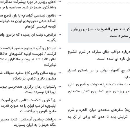
ادعای رویترز در مورد پیشرفت مذاکرات ا
واشنگتن: هرمز باز شود محاصره را بر می
«قانون لیندسی گراهام» با رای قاطع س
اضافه شدن تحریم‌های ایران به درخوا
لایحه لیندسی گراهام
فکر کنند شرم الشیخ یک سرزمین رویایی
عراقچی: وقت آن رسیده که برادری واق
ز مصر دانست.
بگیریم
اسرائیل و آمریکا جلوی حضور فرانسه در
اره عواقب بقای مبارک در شرم الشیخ
گرفتند / فهرست اولیه کشورهای حاف
حل تازه ای شده است.
لبنان تائید شد /بیروت پیمانکاران امن
نپذیرفت
ریج گامهای نهایی را در راستای تحقق
ارد.
میلیون دلاری ترامپ در دادگاه
 منبع نزدیک به مقامات بلندپایه دولت و شورای عالی
پاشینیان: زمان برگزاری همه‌پرسی پیوس
ر روزهای اخیر تماسهای تلفنی متعددی
اروپا فرا نرسیده است
بزرگ‌ترین شکست نظامی تاریخ آمریکا /
ایلینوی: ترامپ ایران را به عنوان قدرت 
اس، کادر معاونان و نزدیکان مبارک در روز چهارشنبه گذشته (16 فوریه) سفرهای متعددی میان قاهره و شرم
خلیج فارس پذیرفته‌است
 افزایش یابد تا حدی که برخی از آن به
دیپلمات پیشین آمریکایی: شاید مجبور
تنگه هرمز را به ایران بسپاریم