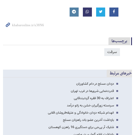
برچسب‌ها
سرقت
خبرهای مرتبط
دزدان مسلح در دام کشاورزان
قدرت‌نمایی شرورها در غرب تهران
اعتراف به 30 فقره گردنبندقاپی
سردسته زورگیران خشن به زانو درآمد
انهدام شبکه دزدان خانوادگی و عتیقه‌فروشان قلابی
بازداشت آخرین عضو باند راهزنان مسلح
شلیک آر پی‌جی برای دستگیری 16 راهزن کوهستان
بازداشت غلام گوش‌بر در ورامین