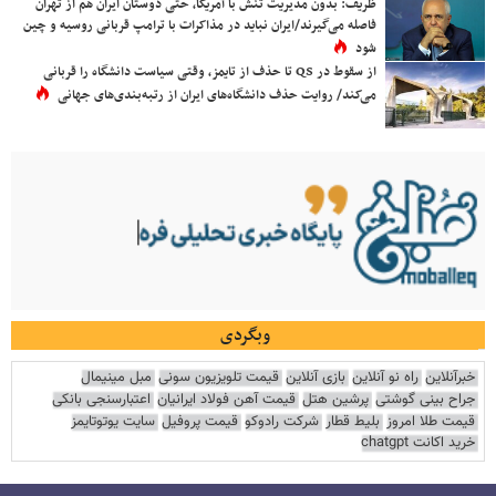
ظریف: بدون مدیریت تنش با آمریکا، حتی دوستان ایران هم از تهران
فاصله می‌گیرند/ایران نباید در مذاکرات با ترامپ قربانی روسیه و چین
شود
از سقوط در QS تا حذف از تایمز، وقتی سیاست دانشگاه را قربانی
می‌کند/ روایت حذف دانشگاه‌های ایران از رتبه‌بندی‌های جهانی
وبگردی
خبرآنلاین
راه نو آنلاین
بازی آنلاین
قیمت تلویزیون سونی
مبل مینیمال
جراح بینی گوشتی
پرشین هتل
قیمت آهن فولاد ایرانیان
اعتبارسنجی بانکی
قیمت طلا امروز
بلیط قطار
شرکت رادوکو
قیمت پروفیل
سایت یوتوتایمز
خرید اکانت chatgpt