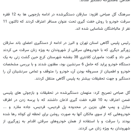
اقدامی غافلگیرانه دستگیر شدند.
سرهنگ گل صباحی افزود: سارقان دستگیرشده در ادامه بازجویی ها به 12 فقره
سرقت خودرو با روش خفت گیری تحت عنوان مسافر اعتراف کردند که تاکنون 11
نفر از مالباختگان شناسایی شده اند.
رئیس پلیس آگاهی استان تهران و البرز در ادامه از دستگیری اعضای باند سارقان
زورگیر دیگری که با خودروهای سرقتی از شهروندان به ویژه زنان سرقت می کردند
خبر داد و گفت: ماموران کلانتری 38 بنفشه شهرستان کرج حین گشت زنی به یک
دستگاه خودرو پراید که حامل 6 سرنشین بود، مظنون شدند و با بررسی مشخصات
خودرو و اطمینان از مسروقه بودن آن، خودرو را متوقف و تمامی سرنشینان آن را
دستگیر و جهت تحقیقات بیشتر به پلیس آگاهی منتقل کردند.
گل صباحی تصریح کرد: ‌متهمان دستگیرشده در تحقیقات و بازجوئی های پلیسی
ضمن اعتراف به 10 فقره خفت گیری اذعان داشتند که با پرسه زدن در اطراف
منازل و پمپ های بنزین در محدوده پل فردیس، فردیس، جاده ملارد و ...
خودروهایی که از سوی مالکان آنها به صورت روشن برای لحظه ای کوتاه رها شده
بودند را سرقت و با استفاده از همان خودروهای سرقتی اقدام به زورگیری از
شهروندان به ویژه زنان می کردند.